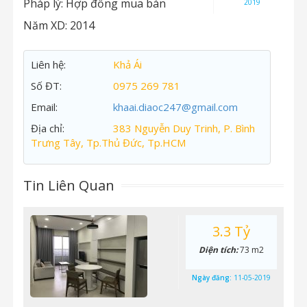
Pháp lý:
Hợp đồng mua bán
2019
Năm XD:
2014
Liên hệ:
Khả Ái
Số ĐT:
0975 269 781
Email:
khaai.diaoc247@gmail.com
Địa chỉ:
383 Nguyễn Duy Trinh, P. Bình
Trưng Tây, Tp.Thủ Đức, Tp.HCM
Tin Liên Quan
3.3 Tỷ
Diện tích:
73 m2
Ngày đăng:
11-05-2019