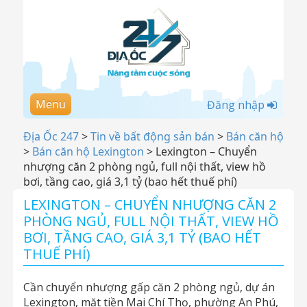
Menu
Đăng nhập
Địa Ốc 247
>
Tin về bất động sản bán
>
Bán căn hộ
>
Bán căn hộ Lexington
>
Lexington – Chuyển
nhượng căn 2 phòng ngủ, full nội thất, view hồ
bơi, tầng cao, giá 3,1 tỷ (bao hết thuế phí)
LEXINGTON – CHUYỂN NHƯỢNG CĂN 2
PHÒNG NGỦ, FULL NỘI THẤT, VIEW HỒ
BƠI, TẦNG CAO, GIÁ 3,1 TỶ (BAO HẾT
THUẾ PHÍ)
Cần chuyển nhượng gấp căn 2 phòng ngủ, dự án
Lexington, mặt tiền Mai Chí Thọ, phường An Phú,