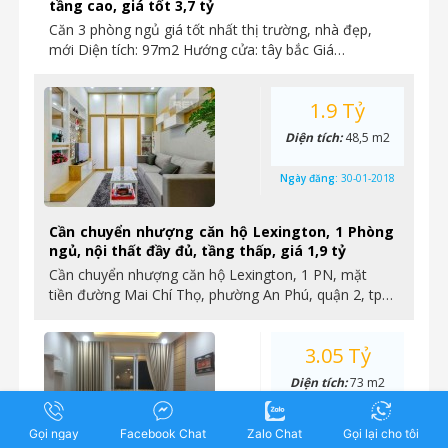
tầng cao, giá tốt 3,7 tỷ
Căn 3 phòng ngủ giá tốt nhất thị trường, nhà đẹp,
mới Diện tích: 97m2 Hướng cửa: tây bắc Giá…
1.9 Tỷ
Diện tích:
48,5 m2
Ngày đăng:
30-01-2018
Cần chuyển nhượng căn hộ Lexington, 1 Phòng
ngủ, nội thất đầy đủ, tầng thấp, giá 1,9 tỷ
Cần chuyển nhượng căn hộ Lexington, 1 PN, mặt
tiền đường Mai Chí Thọ, phường An Phú, quận 2, tp…
3.05 Tỷ
Diện tích:
73 m2
Ngày đăng:
29-01-2018
Gọi ngay
Facebook Chat
Zalo Chat
Gọi lại cho tôi