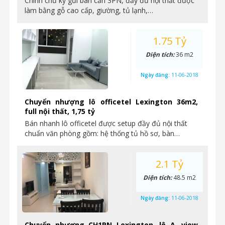
Chính chủ ký gửi bán căn 3PN, đầy đủ nội thất được
làm bằng gỗ cao cấp, giường, tủ lạnh,…
1.75 Tỷ
Diện tích:
36 m2
Ngày đăng:
11-06-2018
Chuyển nhượng lô officetel Lexington 36m2,
full nội thất, 1,75 tỷ
Bán nhanh lô officetel được setup đầy đủ nội thất
chuẩn văn phòng gồm: hệ thống tủ hồ sơ, bàn…
2.1 Tỷ
Diện tích:
48.5 m2
Ngày đăng:
11-06-2018
Chuyển nhượng CH1PN Lexington, lô A, view