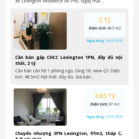
án Lexington Residence An Phú. Ngay mặt…
2 Tỷ
Diện tích:
48.5 m2
Ngày đăng:
24-05-2018
Cần bán gấp CHCC Lexington 1PN, đầy đủ nội
thất, 2 tỷ
Cần bán căn hộ 1 phòng ngủ, tầng 18, view Q1 Diện
tích: 48.5m2 Nội thất: đầy đủ. Giá bán:…
3.65 Tỷ
Diện tích:
97 m2
Ngày đăng:
24-05-2018
Chuyển nhượng 3PN Lexington, 97m2, tháp C,