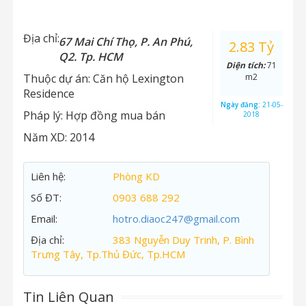
Địa chỉ:
67 Mai Chí Thọ, P. An Phú,
2.83 Tỷ
Q2. Tp. HCM
Diện tích:
71
Thuộc dự án:
Căn hộ Lexington
m2
Residence
Ngày đăng:
21-05-
Pháp lý:
Hợp đồng mua bán
2018
Năm XD:
2014
Liên hệ:
Phòng KD
Số ĐT:
0903 688 292
Email:
hotro.diaoc247@gmail.com
Địa chỉ:
383 Nguyễn Duy Trinh, P. Bình
Trưng Tây, Tp.Thủ Đức, Tp.HCM
Tin Liên Quan