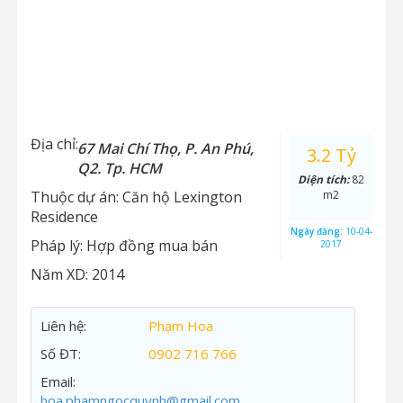
Địa chỉ:
67 Mai Chí Thọ, P. An Phú,
3.2 Tỷ
Q2. Tp. HCM
Diện tích:
82
Thuộc dự án:
Căn hộ Lexington
m2
Residence
Ngày đăng:
10-04-
Pháp lý:
Hợp đồng mua bán
2017
Năm XD:
2014
Liên hệ:
Phạm Hoa
Số ĐT:
0902 716 766
Email:
hoa.phamngocquynh@gmail.com