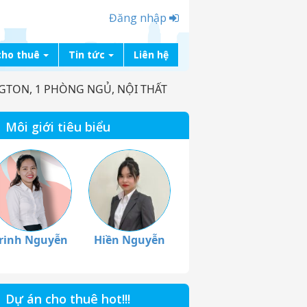
Đăng nhập
cho thuê
Tin tức
Liên hệ
GTON, 1 PHÒNG NGỦ, NỘI THẤT
Môi giới tiêu biểu
rinh Nguyễn
Hiền Nguyễn
Dự án cho thuê hot!!!