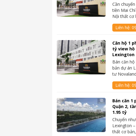
Cần chuyển 
tiền Mai Ch
Nội thất cơ
Liên hệ:
09
Căn hộ 1 p
tỷ view hồ
Lexington
Bán căn hộ 
bản dự án L
tư Novaland
Liên hệ:
0
Bán căn 1 
Quận 2, tầ
1.95 tỷ
Chuyển như
Lexington –
thất cơ bản