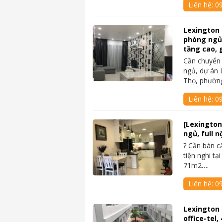
Liên hệ:
0
Lexington
phòng ngủ, 
tầng cao, g
Cần chuyển
ngủ, dự án 
Thọ, phườn
Liên hệ:
09
[Lexington
ngủ, full n
? Cần bán c
tiện nghi tạ
71m2….
Liên hệ:
0
Lexington
office-tel