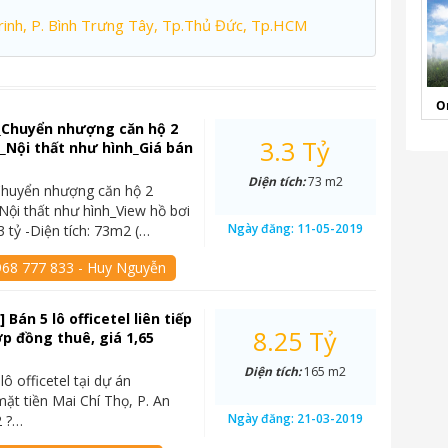
inh, P. Bình Trưng Tây, Tp.Thủ Đức, Tp.HCM
O
_Chuyển nhượng căn hộ 2
3.3 Tỷ
Nội thất như hình_Giá bán
Diện tích:
73 m2
Chuyển nhượng căn hộ 2
ội thất như hình_View hồ bơi
Ngày đăng:
11-05-2019
3 tỷ -Diện tích: 73m2 (…
968 777 833 - Huy Nguyễn
 Bán 5 lô officetel liên tiếp
8.25 Tỷ
p đồng thuê, giá 1,65
Diện tích:
165 m2
lô officetel tại dự án
mặt tiền Mai Chí Thọ, P. An
Ngày đăng:
21-03-2019
2 ?…