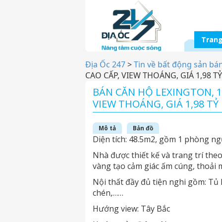
Trang
Địa Ốc 247
>
Tin về bất động sản bá
CAO CẤP, VIEW THOÁNG, GIÁ 1,98 TỶ
BÁN CĂN HỘ LEXINGTON, 1
VIEW THOÁNG, GIÁ 1,98 TỶ
Mô tả
Bản đồ
Diện tích: 48.5m2, gồm 1 phòng ng
Nhà được thiết kế và trang trí th
vàng tạo cảm giác ấm cúng, thoải 
Nội thất đầy đủ tiện nghi gồm: Tủ lạ
chén,……
Hướng view: Tây Bắc