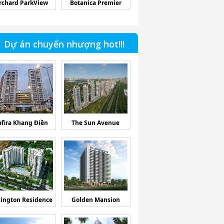
rchard ParkView
Botanica Premier
Dự án chuyển nhượng hot!!!
afira Khang Điền
The Sun Avenue
ington Residence
Golden Mansion