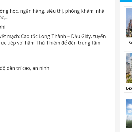
ờng học, ngân hàng, siêu thị, phòng khám, nhà
óc,…
phí
ết mạch: Cao tốc Long Thành – Dầu Giây, tuyến
rực tiếp với hầm Thủ Thiêm để đến trung tâm
S
độ dân trí cao, an ninh
Lex