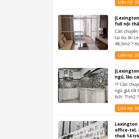
Liên hệ:
0
[Lexington
full nội th
Cần chuyển
tại dự án Le
48,5m2 ? H
Liên hệ:
0
[Lexington
ngủ, lầu ca
?? Cần chu
ngủ giá tốt 
tích: 71m2 
Liên hệ:
0
Lexington
office-tel
thuê 14 tri