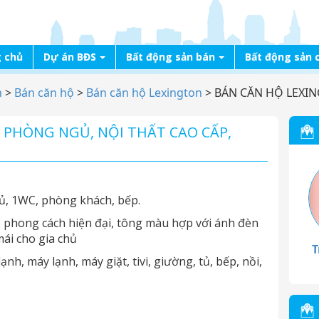
 chủ
Dự án BĐS
Bất động sản bán
Bất động sản 
n
>
Bán căn hộ
>
Bán căn hộ Lexington
>
BÁN CĂN HỘ LEXIN
 PHÒNG NGỦ, NỘI THẤT CAO CẤP,
ủ, 1WC, phòng khách, bếp.
eo phong cách hiện đại, tông màu hợp với ánh đèn
mái cho gia chủ
T
nh, máy lạnh, máy giặt, tivi, giường, tủ, bếp, nồi,