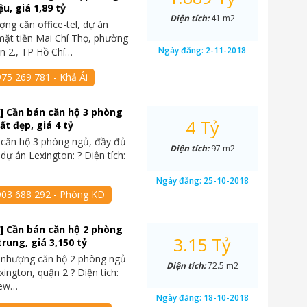
ệu, giá 1,89 tỷ
Diện tích:
41 m2
ng căn office-tel, dự án
mặt tiền Mai Chí Thọ, phường
Ngày đăng:
2-11-2018
n 2., TP Hồ Chí…
75 269 781 - Khả Ái
] Cần bán căn hộ 3 phòng
4 Tỷ
ất đẹp, giá 4 tỷ
 căn hộ 3 phòng ngủ, đầy đủ
Diện tích:
97 m2
i dự án Lexington: ? Diện tích:
Ngày đăng:
25-10-2018
903 688 292 - Phòng KD
] Cần bán căn hộ 2 phòng
3.15 Tỷ
trung, giá 3,150 tỷ
 nhượng căn hộ 2 phòng ngủ
Diện tích:
72.5 m2
xington, quận 2 ? Diện tích:
iew…
Ngày đăng:
18-10-2018