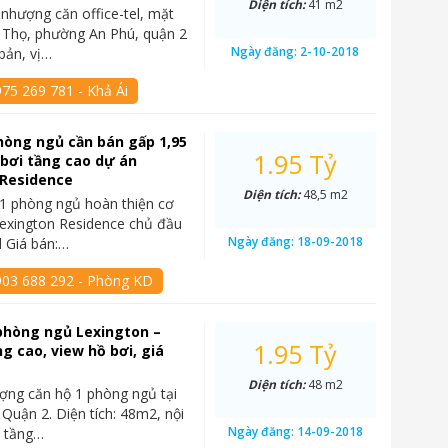
Diện tích:
41 m2
nhượng căn office-tel, mặt
í Thọ, phường An Phú, quận 2
Ngày đăng:
2-10-2018
 bản, vị…
75 269 781 - Khả Ái
hòng ngủ cần bán gấp 1,95
1.95 Tỷ
 bơi tầng cao dự án
 Residence
Diện tích:
48,5 m2
1 phòng ngủ hoàn thiện cơ
exington Residence chủ đầu
Ngày đăng:
18-09-2018
 Giá bán:…
903 688 292 - Phòng KD
phòng ngủ Lexington –
1.95 Tỷ
ng cao, view hồ bơi, giá
Diện tích:
48 m2
ợng căn hộ 1 phòng ngủ tại
 Quận 2. Diện tích: 48m2, nội
Ngày đăng:
14-09-2018
, tầng…