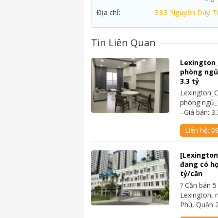
Địa chỉ:
383 Nguyễn Duy Tr
Tin Liên Quan
Lexington
phòng ngủ_
3.3 tỷ
Lexington_
phòng ngủ_N
–Giá bán: 3.
Liên hệ:
0
[Lexington]
đang có hợ
tỷ/căn
? Cần bán 5 
Lexington, 
Phú, Quận 