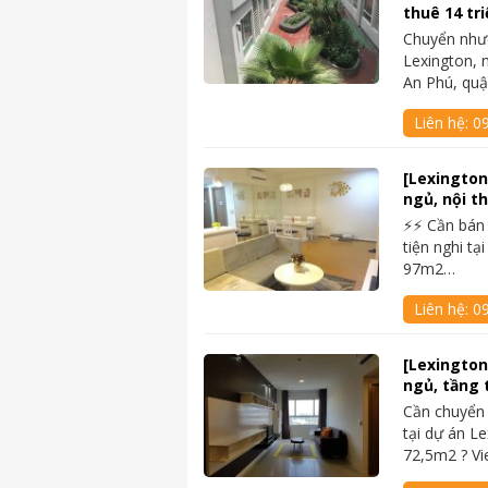
thuê 14 tri
Chuyển nhượ
Lexington, 
An Phú, quậ
Liên hệ:
09
[Lexington
ngủ, nội th
⚡⚡ Cần bán
tiện nghi tạ
97m2…
Liên hệ:
0
[Lexington
ngủ, tầng 
Cần chuyển
tại dự án Le
72,5m2 ? V