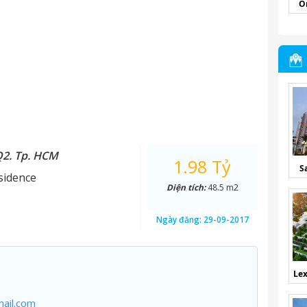
O
Q2. Tp. HCM
1.98 Tỷ
S
sidence
Diện tích:
48.5 m2
Ngày đăng:
29-09-2017
Lex
ail.com