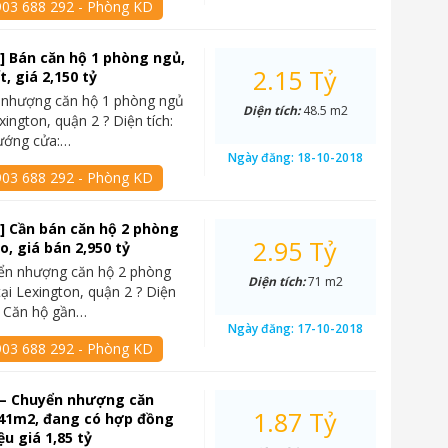
903 688 292 - Phòng KD
] Bán căn hộ 1 phòng ngủ,
2.15 Tỷ
ất, giá 2,150 tỷ
 nhượng căn hộ 1 phòng ngủ
Diện tích:
48.5 m2
xington, quận 2 ? Diện tích:
ướng cửa:…
Ngày đăng:
18-10-2018
903 688 292 - Phòng KD
] Cần bán căn hộ 2 phòng
2.95 Tỷ
o, giá bán 2,950 tỷ
yển nhượng căn hộ 2 phòng
Diện tích:
71 m2
tại Lexington, quận 2 ? Diện
? Căn hộ gần…
Ngày đăng:
17-10-2018
903 688 292 - Phòng KD
 – Chuyển nhượng căn
1.87 Tỷ
, 41m2, đang có hợp đồng
ệu giá 1,85 tỷ