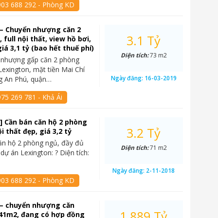
903 688 292 - Phòng KD
 – Chuyển nhượng căn 2
3.1 Tỷ
full nội thất, view hồ bơi,
iá 3,1 tỷ (bao hết thuế phí)
Diện tích:
73 m2
 nhượng gấp căn 2 phòng
Lexington, mặt tiền Mai Chí
Ngày đăng:
16-03-2019
g An Phú, quận…
75 269 781 - Khả Ái
] Cần bán căn hộ 2 phòng
3.2 Tỷ
ội thất đẹp, giá 3,2 tỷ
ăn hộ 2 phòng ngủ, đầy đủ
Diện tích:
71 m2
i dự án Lexington: ? Diện tích:
Ngày đăng:
2-11-2018
903 688 292 - Phòng KD
 – chuyển nhượng căn
1.889 Tỷ
, 41m2, đang có hợp đồng