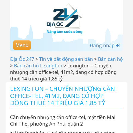
Menu
Đăng nhập
Địa Ốc 247
>
Tin về bất động sản bán
>
Bán căn hộ
>
Bán căn hộ Lexington
>
Lexington – Chuyển
nhượng căn office-tel, 41m2, đang có hợp đồng
thuê 14 triệu giá 1,85 tỷ
LEXINGTON – CHUYỂN NHƯỢNG CĂN
OFFICE-TEL, 41M2, ĐANG CÓ HỢP
ĐỒNG THUÊ 14 TRIỆU GIÁ 1,85 TỶ
Cần chuyển nhượng căn office-tel, mặt tiền Mai
Chí Thọ, phường An Phú, quận 2