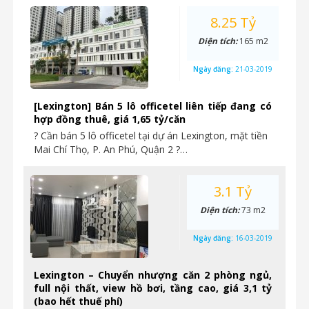
8.25 Tỷ
Diện tích:
165 m2
Ngày đăng:
21-03-2019
[Lexington] Bán 5 lô officetel liên tiếp đang có
hợp đồng thuê, giá 1,65 tỷ/căn
? Cần bán 5 lô officetel tại dự án Lexington, mặt tiền
Mai Chí Thọ, P. An Phú, Quận 2 ?…
3.1 Tỷ
Diện tích:
73 m2
Ngày đăng:
16-03-2019
Lexington – Chuyển nhượng căn 2 phòng ngủ,
full nội thất, view hồ bơi, tầng cao, giá 3,1 tỷ
(bao hết thuế phí)