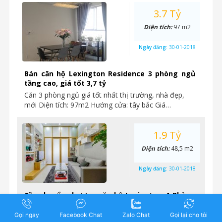
3.7 Tỷ
Diện tích:
97 m2
Ngày đăng:
30-01-2018
Bán căn hộ Lexington Residence 3 phòng ngủ
tầng cao, giá tốt 3,7 tỷ
Căn 3 phòng ngủ giá tốt nhất thị trường, nhà đẹp,
mới Diện tích: 97m2 Hướng cửa: tây bắc Giá…
1.9 Tỷ
Diện tích:
48,5 m2
Ngày đăng:
30-01-2018
Cần chuyển nhượng căn hộ Lexington, 1 Phòng
ngủ, nội thất đầy đủ, tầng thấp, giá 1,9 tỷ
Gọi ngay
Facebook Chat
Zalo Chat
Gọi lại cho tôi
Cần chuyển nhượng căn hộ Lexington, 1 PN, mặt