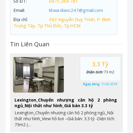
Số ĐT:
0975 269 781
Email:
khaai.diaoc247@gmail.com
Địa chỉ:
383 Nguyễn Duy Trinh, P. Bình
Trưng Tây, Tp.Thủ Đức, Tp.HCM
Tin Liên Quan
3.3 Tỷ
Diện tích:
73 m2
Ngày đăng:
11-05-2019
Lexington_Chuyển nhượng căn hộ 2 phòng
ngủ_Nội thất như hình_Giá bán 3.3 tỷ
Lexington_Chuyển nhượng căn hộ 2 phòng ngủ_Nội
thất như hình_View hồ bơi –Giá bán: 3.3 tỷ -Diện tích:
73m2 (…