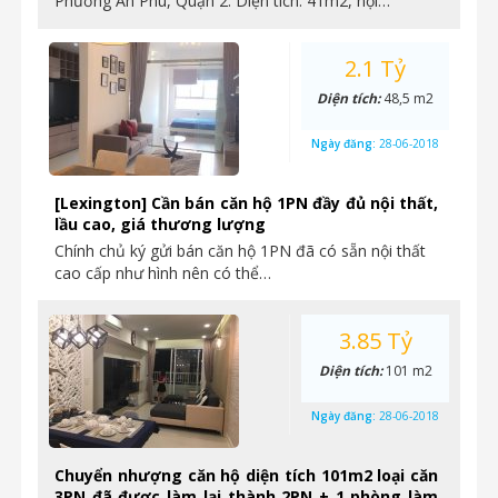
Phường An Phú, Quận 2. Diện tích: 41m2, nội…
2.1 Tỷ
Diện tích:
48,5 m2
Ngày đăng:
28-06-2018
[Lexington] Cần bán căn hộ 1PN đầy đủ nội thất,
lầu cao, giá thương lượng
Chính chủ ký gửi bán căn hộ 1PN đã có sẵn nội thất
cao cấp như hình nên có thể…
3.85 Tỷ
Diện tích:
101 m2
Ngày đăng:
28-06-2018
Chuyển nhượng căn hộ diện tích 101m2 loại căn
3PN đã được làm lại thành 2PN + 1 phòng làm