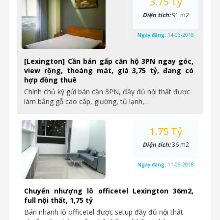
3.75 Tỷ
Diện tích:
91 m2
Ngày đăng:
14-06-2018
[Lexington] Cần bán gấp căn hộ 3PN ngay góc,
view rộng, thoáng mát, giá 3,75 tỷ, đang có
hợp đồng thuê
Chính chủ ký gửi bán căn 3PN, đầy đủ nội thất được
làm bằng gỗ cao cấp, giường, tủ lạnh,…
1.75 Tỷ
Diện tích:
36 m2
Ngày đăng:
11-06-2018
Chuyển nhượng lô officetel Lexington 36m2,
full nội thất, 1,75 tỷ
Bán nhanh lô officetel được setup đầy đủ nội thất