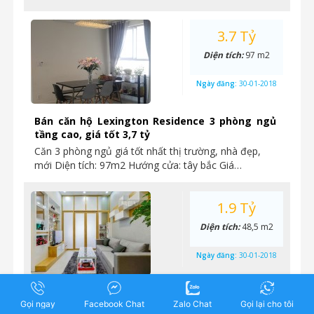
3.7 Tỷ
Diện tích:
97 m2
Ngày đăng:
30-01-2018
Bán căn hộ Lexington Residence 3 phòng ngủ
tầng cao, giá tốt 3,7 tỷ
Căn 3 phòng ngủ giá tốt nhất thị trường, nhà đẹp,
mới Diện tích: 97m2 Hướng cửa: tây bắc Giá…
1.9 Tỷ
Diện tích:
48,5 m2
Ngày đăng:
30-01-2018
Cần chuyển nhượng căn hộ Lexington, 1 Phòng
Gọi ngay
Facebook Chat
Zalo Chat
Gọi lại cho tôi
ngủ, nội thất đầy đủ, tầng thấp, giá 1,9 tỷ