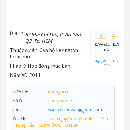
Địa chỉ:
67 Mai Chí Thọ, P. An Phú,
2.2 Tỷ
Q2. Tp. HCM
Diện tích:
48.5
Thuộc dự án:
Căn hộ Lexington
m2
Residence
Ngày đăng:
4-09-
Pháp lý:
Hợp đồng mua bán
2018
Năm XD:
2014
Liên hệ:
Phòng KD
Số ĐT:
0903 688 292
Email:
hotro.diaoc247@gmail.com
Địa chỉ:
383 Nguyễn Duy Trinh, P. Bình
Trưng Tây, Tp.Thủ Đức, Tp.HCM