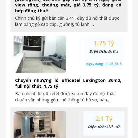
view rộng, thoáng mát, giá 3,75 tỷ, đang có
hợp đồng thuê
Chính chủ ký gửi bán căn 3PN, đầy đủ nội thất được
làm bằng gỗ cao cấp, giường, tủ lạnh,…
1.75 Tỷ
Diện tích:
36 m2
Ngày đăng:
11-06-2018
Chuyển nhượng lô officetel Lexington 36m2,
full nội thất, 1,75 tỷ
Bán nhanh lô officetel được setup đầy đủ nội thất
chuẩn văn phòng gồm: hệ thống tủ hồ sơ, bàn…
2.1 Tỷ
Diện tích:
48.5 m2