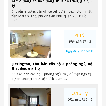
41m2, đang có hợp đồng thuê 14 triệu, giá 1,89
tỷ
Chuyển nhượng căn office-tel, dự án Lexington, mặt
tiền Mai Chí Thọ, phường An Phú, quận 2., TP Hồ
Chí…
4 Tỷ
Diện tích:
97 m2
Ngày đăng:
25-10-2018
[Lexington] Cần bán căn hộ 3 phòng ngủ, nội
thất đẹp, giá 4 tỷ
⚡⚡ Cần bán căn hộ 3 phòng ngủ, đầy đủ tiện nghi tại
dự án Lexington: ? Diện tích: 97m2…
3.15 Tỷ
Diện tích:
72.5 m2