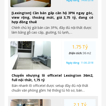
Ngày đăng:
14-06-2018
[Lexington] Cần bán gấp căn hộ 3PN ngay góc,
view rộng, thoáng mát, giá 3,75 tỷ, đang có
hợp đồng thuê
Chính chủ ký gửi bán căn 3PN, đầy đủ nội thất được
làm bằng gỗ cao cấp, giường, tủ lạnh,…
1.75 Tỷ
Diện tích:
36 m2
Ngày đăng:
11-06-2018
Chuyển nhượng lô officetel Lexington 36m2,
full nội thất, 1,75 tỷ
Bán nhanh lô officetel được setup đầy đủ nội thất
chuẩn văn phòng gồm: hệ thống tủ hồ sơ, bàn…
2.1 Tỷ