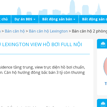
 chủ
Dự án BĐS
Bất động sản bán
Bất động sản 
n
>
Bán căn hộ
>
Bán căn hộ Lexington
>
Bán căn hộ 2 phòng 
 LEXINGTON VIEW HỒ BƠI FULL NỘI
dence tầng trung, view trực diện hồ bơi chuẩn,
ìn. Căn hộ hướng đông bắc bán 3 tỷ còn thương
T