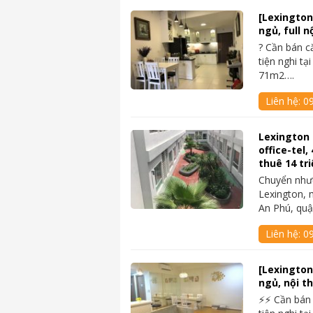
[Lexington
ngủ, full n
? Cần bán c
tiện nghi tạ
71m2….
Liên hệ:
0
Lexington
office-tel
thuê 14 tri
Chuyển nhượ
Lexington, 
An Phú, quậ
Liên hệ:
09
[Lexington
ngủ, nội th
⚡⚡ Cần bán