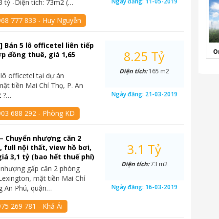
Ngày đăng:
11-05-2019
3 tỷ -Diện tích: 73m2 (…
968 777 833 - Huy Nguyễn
 Bán 5 lô officetel liên tiếp
O
8.25 Tỷ
p đồng thuê, giá 1,65
Diện tích:
165 m2
lô officetel tại dự án
mặt tiền Mai Chí Thọ, P. An
Ngày đăng:
21-03-2019
2 ?…
903 688 292 - Phòng KD
 – Chuyển nhượng căn 2
3.1 Tỷ
full nội thất, view hồ bơi,
iá 3,1 tỷ (bao hết thuế phí)
Diện tích:
73 m2
 nhượng gấp căn 2 phòng
Lexington, mặt tiền Mai Chí
Ngày đăng:
16-03-2019
g An Phú, quận…
75 269 781 - Khả Ái