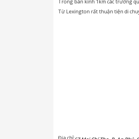
Trong bán kính 1km các trường quố
Từ Lexington rất thuận tiện di chu
Địa chỉ: