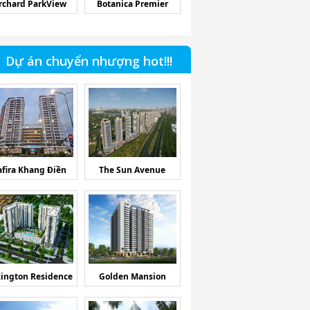
rchard ParkView
Botanica Premier
Dự án chuyển nhượng hot!!!
afira Khang Điền
The Sun Avenue
ington Residence
Golden Mansion