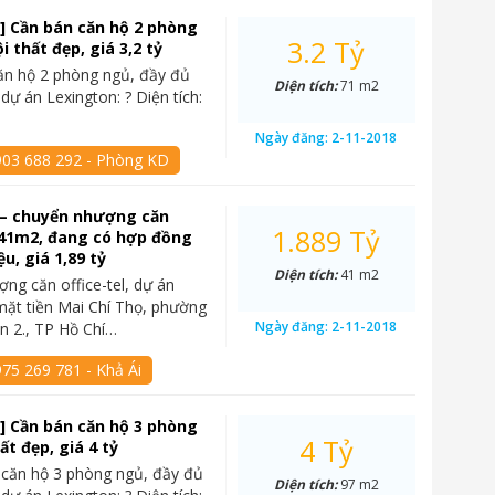
] Cần bán căn hộ 2 phòng
3.2 Tỷ
ội thất đẹp, giá 3,2 tỷ
ăn hộ 2 phòng ngủ, đầy đủ
Diện tích:
71 m2
i dự án Lexington: ? Diện tích:
Ngày đăng:
2-11-2018
903 688 292 - Phòng KD
 – chuyển nhượng căn
1.889 Tỷ
, 41m2, đang có hợp đồng
ệu, giá 1,89 tỷ
Diện tích:
41 m2
ng căn office-tel, dự án
mặt tiền Mai Chí Thọ, phường
Ngày đăng:
2-11-2018
n 2., TP Hồ Chí…
75 269 781 - Khả Ái
] Cần bán căn hộ 3 phòng
4 Tỷ
ất đẹp, giá 4 tỷ
 căn hộ 3 phòng ngủ, đầy đủ
Diện tích:
97 m2