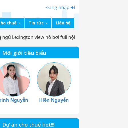
Đăng nhập
cho thuê
Tin tức
Liên hệ
ngủ Lexington view hồ bơi full nội
Môi giới tiêu biểu
rinh Nguyễn
Hiền Nguyễn
Dự án cho thuê hot!!!