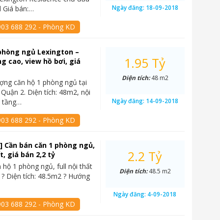
Ngày đăng:
18-09-2018
 Giá bán:…
903 688 292 - Phòng KD
phòng ngủ Lexington –
1.95 Tỷ
ng cao, view hồ bơi, giá
Diện tích:
48 m2
ợng căn hộ 1 phòng ngủ tại
 Quận 2. Diện tích: 48m2, nội
Ngày đăng:
14-09-2018
, tầng…
903 688 292 - Phòng KD
] Cần bán căn 1 phòng ngủ,
2.2 Tỷ
ất, giá bán 2,2 tỷ
 hộ 1 phòng ngủ, full nội thất
Diện tích:
48.5 m2
 ? Diện tích: 48.5m2 ? Hướng
Ngày đăng:
4-09-2018
903 688 292 - Phòng KD