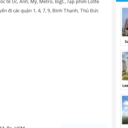
c tế Úc, Anh, Mỹ, Metro, BigC, rạp phim Lotte
yển đi các quận 1, 4, 7, 9, Bình Thạnh, Thủ Đức
S
Lex