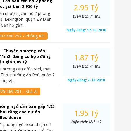
] Cần bán căn hộ 2 phòng
2.95 Tỷ
o, giá bán 2,950 tỷ
yển nhượng căn hộ 2 phòng
Diện tích:
71 m2
tại Lexington, quận 2 ? Diện
? Căn hộ gần…
Ngày đăng:
17-10-2018
903 688 292 - Phòng KD
 – Chuyển nhượng căn
1.87 Tỷ
, 41m2, đang có hợp đồng
ệu giá 1,85 tỷ
Diện tích:
41 m2
nhượng căn office-tel, mặt
í Thọ, phường An Phú, quận 2
Ngày đăng:
2-10-2018
 bản, vị…
75 269 781 - Khả Ái
hòng ngủ cần bán gấp 1,95
1.95 Tỷ
 bơi tầng cao dự án
 Residence
Diện tích:
48,5 m2
1 phòng ngủ hoàn thiện cơ
exington Residence chủ đầu