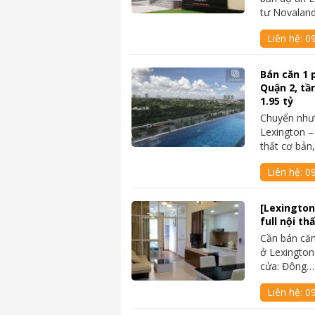
tư Novaland
Liên hệ:
0
Bán căn 1 
Quận 2, tầ
1.95 tỷ
Chuyển như
Lexington –
thất cơ bản
Liên hệ:
0
[Lexington
full nội th
Cần bán căn
ở Lexington
cửa: Đông…
Liên hệ:
0