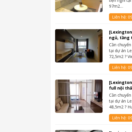
tiện nghi tạ
97m2…
Liên hệ:
0
[Lexington
ngủ, tầng 
Cần chuyển
tại dự án Le
72,5m2 ? V
Liên hệ:
0
[Lexington
full nội th
Cần chuyển
tại dự án Le
48,5m2 ? H
Liên hệ:
0