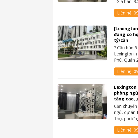
–Giá bán: 3.
Liên hệ:
0
[Lexington]
đang có hợ
tỷ/căn
? Cần bán 5 
Lexington, 
Phú, Quận 
Liên hệ:
0
Lexington
phòng ngủ, 
tầng cao, g
Cần chuyển
ngủ, dự án 
Thọ, phườn
Liên hệ:
09