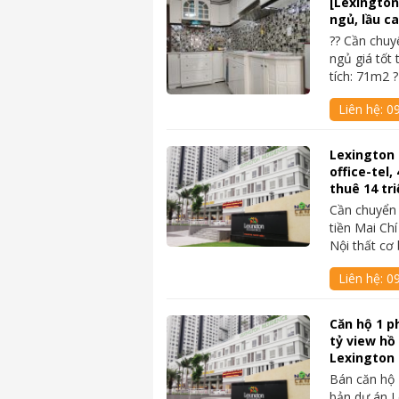
[Lexington
ngủ, lầu ca
?? Cần chu
ngủ giá tốt 
tích: 71m2 
Liên hệ:
0
Lexington
office-tel
thuê 14 tri
Cần chuyển 
tiền Mai Ch
Nội thất cơ
Liên hệ:
09
Căn hộ 1 p
tỷ view hồ
Lexington
Bán căn hộ 
bản dự án L