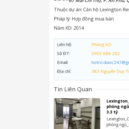
67 Mai Chí Thọ, P. An Phú, 
Thuộc dự án:
Căn hộ Lexington Re
Pháp lý:
Hợp đồng mua bán
Năm XD:
2014
Liên hệ:
Phòng KD
Số ĐT:
0903 688 292
Email:
hotro.diaoc247@g
Địa chỉ:
383 Nguyễn Duy Tr
Tin Liên Quan
Lexington
phòng ngủ_
3.3 tỷ
Lexington_
phòng ngủ_N