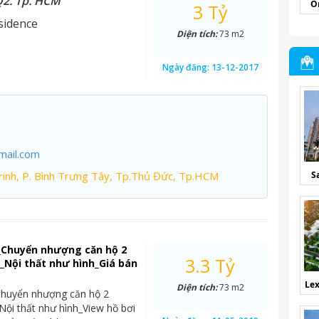
Q2. Tp. HCM
O
3 Tỷ
sidence
Diện tích:
73 m2
Ngày đăng:
13-12-2017
mail.com
inh, P. Bình Trưng Tây, Tp.Thủ Đức, Tp.HCM
S
_Chuyển nhượng căn hộ 2
3.3 Tỷ
Nội thất như hình_Giá bán
Lex
Diện tích:
73 m2
Chuyển nhượng căn hộ 2
ội thất như hình_View hồ bơi