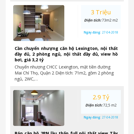
3 Triệu
Diện tích:
73m2 m2
Ngày đăng:
27-04-2018
Cần chuyển nhượng căn hộ Lexington, nội thất
đầy đủ, 2 phòng ngủ, nội thất đầy đủ, view hồ
bơi, giá 3,2 tỷ
Chuyển nhượng CHCC Lexington, mặt tiền đường
Mai Chí Thọ, Quận 2 Diện tích: 71m2, gồm 2 phòng
ngủ, 2WC,…
2.9 Tỷ
Diện tích:
72,5 m2
Ngày đăng:
27-04-2018
Bán căn hộ 2PN lầu thấp full nội thất view Tây