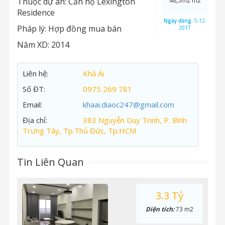
Thuộc dự án:
Căn hộ Lexington
48,5m2 m2
Residence
Ngày đăng:
5-12-
Pháp lý:
Hợp đồng mua bán
2017
Năm XD:
2014
Liên hệ:
Khả Ái
Số ĐT:
0975 269 781
Email:
khaai.diaoc247@gmail.com
Địa chỉ:
383 Nguyễn Duy Trinh, P. Bình
Trưng Tây, Tp.Thủ Đức, Tp.HCM
Tin Liên Quan
3.3 Tỷ
Diện tích:
73 m2