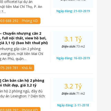
lô officetel tại dự án
mặt tiền Mai Chí Thọ, P. An
Ngày đăng:
21-03-2019
2 ?…
903 688 292 - Phòng KD
 – Chuyển nhượng căn 2
3.1 Tỷ
full nội thất, view hồ bơi,
iá 3,1 tỷ (bao hết thuế phí)
Diện tích:
73 m2
 nhượng gấp căn 2 phòng
Lexington, mặt tiền Mai Chí
Ngày đăng:
16-03-2019
g An Phú, quận…
75 269 781 - Khả Ái
] Cần bán căn hộ 2 phòng
3.2 Tỷ
ội thất đẹp, giá 3,2 tỷ
ăn hộ 2 phòng ngủ, đầy đủ
Diện tích:
71 m2
i dự án Lexington: ? Diện tích:
Ngày đăng:
2-11-2018
903 688 292 - Phòng KD