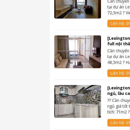
Cần chuyển
tại dự án Le
72,5m2 ? V
Liên hệ:
0
[Lexington
full nội th
Cần chuyển
tại dự án Le
48,5m2 ? H
Liên hệ:
0
[Lexington
ngủ, lầu ca
?? Cần chu
ngủ giá tốt 
tích: 71m2 
Liên hệ:
0