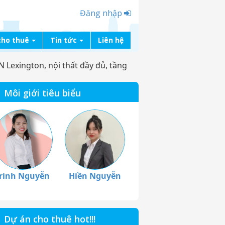
Đăng nhập
cho thuê
Tin tức
Liên hệ
 Lexington, nội thất đầy đủ, tầng
Môi giới tiêu biểu
rinh Nguyễn
Hiền Nguyễn
Dự án cho thuê hot!!!