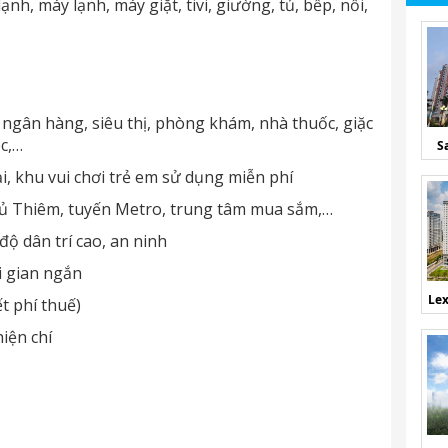
nh, máy lạnh, máy giặt, tivi, giường, tủ, bếp, nồi,
 ngân hàng, siêu thị, phòng khám, nhà thuốc, giặc
óc,…
S
i, khu vui chơi trẻ em sử dụng miễn phí
ủ Thiêm, tuyến Metro, trung tâm mua sắm,…
độ dân trí cao, an ninh
i gian ngắn
Lex
t phí thuế)
iện chí