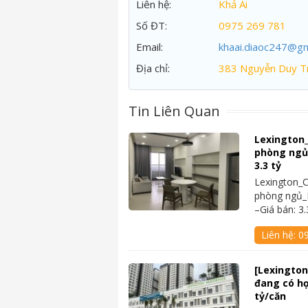
Liên hệ:
Khả Ái
Số ĐT:
0975 269 781
Email:
khaai.diaoc247@gm
Địa chỉ:
383 Nguyễn Duy Tr
Tin Liên Quan
Lexington
phòng ngủ_
3.3 tỷ
Lexington_
phòng ngủ_N
–Giá bán: 3.
Liên hệ:
0
[Lexington]
đang có hợ
tỷ/căn