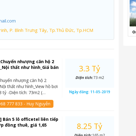
ail.com
inh, P. Bình Trưng Tây, Tp.Thủ Đức, Tp.HCM
O
_Chuyển nhượng căn hộ 2
3.3 Tỷ
Nội thất như hình_Giá bán
Diện tích:
73 m2
Chuyển nhượng căn hộ 2
ội thất như hình_View hồ bơi
Ngày đăng:
11-05-2019
3 tỷ -Diện tích: 73m2 (…
968 777 833 - Huy Nguyễn
 Bán 5 lô officetel liên tiếp
8.25 Tỷ
p đồng thuê, giá 1,65
Diện tích:
165 m2