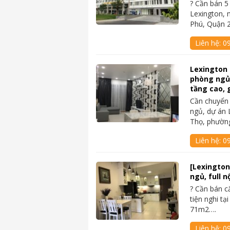
? Cần bán 5 
Lexington, 
Phú, Quận 
Liên hệ:
0
Lexington
phòng ngủ, 
tầng cao, g
Cần chuyển
ngủ, dự án 
Thọ, phườn
Liên hệ:
09
[Lexington
ngủ, full n
? Cần bán c
tiện nghi tạ
71m2….
Liên hệ:
0