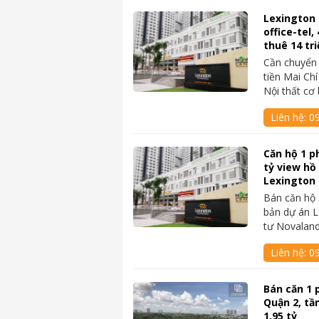
Lexington
office-tel
thuê 14 tri
Cần chuyển 
tiền Mai Ch
Nội thất cơ
Liên hệ:
09
Căn hộ 1 p
tỷ view hồ
Lexington
Bán căn hộ 
bản dự án L
tư Novaland
Liên hệ:
0
Bán căn 1 
Quận 2, tầ
1.95 tỷ