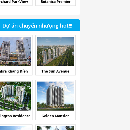
rchard ParkView
Botanica Premier
Dự án chuyển nhượng hot!!!
afira Khang Điền
The Sun Avenue
ington Residence
Golden Mansion