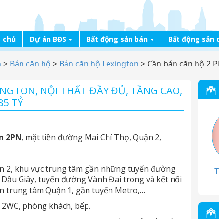
 chủ
Dự án BĐS
Bất động sản bán
Bất động sản 
n
>
Bán căn hộ
>
Bán căn hộ Lexington
>
Cần bán căn hộ 2 PN
INGTON, NỘI THẤT ĐẦY ĐỦ, TẦNG CAO,
85 TỶ
n 2PN
, mặt tiền đường Mai Chí Thọ, Quận 2,
uận 2, khu vực trung tâm gần những tuyến đường
T
 Dầu Giây, tuyến đường Vành Đai trong và kết nối
ến trung tâm Quận 1, gần tuyến Metro,…
, 2WC, phòng khách, bếp.