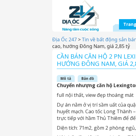
Trang
Địa Ốc 247
>
Tin về bất động sản bá
cao, hướng Đông Nam, giá 2,85 tỷ
CẦN BÁN CĂN HỘ 2 PN LEX
HƯỚNG ĐÔNG NAM, GIÁ 2,
Mô tả
Bản đồ
Chuyển nhượng căn hộ Lexingto
full nội thất, view đẹp thoáng mát
Dự án nằm ở vị trí sầm uất của q
huyết mạch. Cao tốc Long Thành –
trực tiếp với hầm Thủ Thiêm để đ
Diện tích: 71m2, gồm 2 phòng ngủ