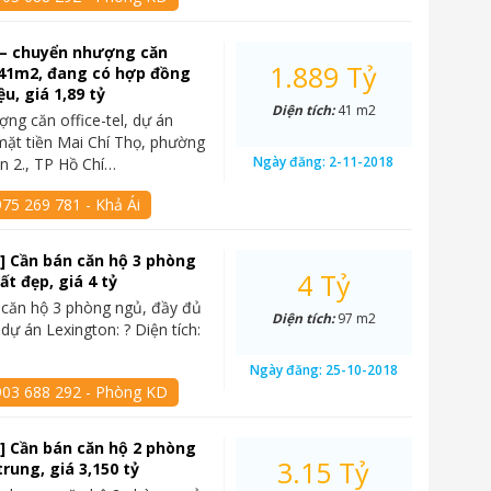
 – chuyển nhượng căn
1.889 Tỷ
, 41m2, đang có hợp đồng
ệu, giá 1,89 tỷ
Diện tích:
41 m2
ng căn office-tel, dự án
mặt tiền Mai Chí Thọ, phường
Ngày đăng:
2-11-2018
n 2., TP Hồ Chí…
75 269 781 - Khả Ái
] Cần bán căn hộ 3 phòng
4 Tỷ
ất đẹp, giá 4 tỷ
 căn hộ 3 phòng ngủ, đầy đủ
Diện tích:
97 m2
i dự án Lexington: ? Diện tích:
Ngày đăng:
25-10-2018
903 688 292 - Phòng KD
] Cần bán căn hộ 2 phòng
3.15 Tỷ
trung, giá 3,150 tỷ