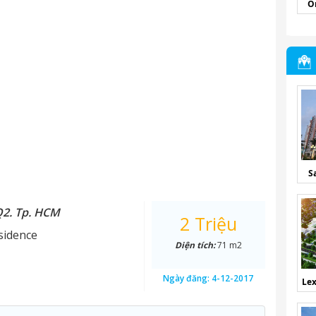
O
S
Q2. Tp. HCM
2 Triệu
sidence
Diện tích:
71 m2
Ngày đăng:
4-12-2017
Lex