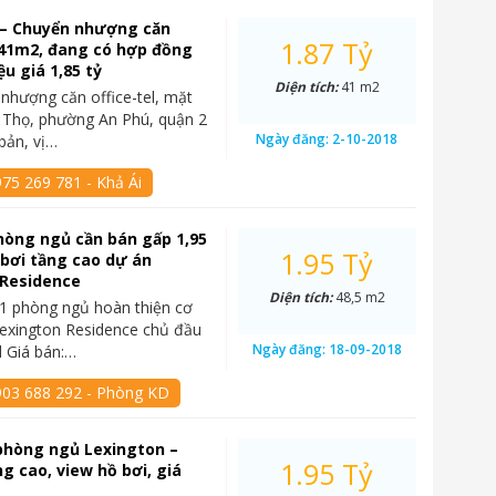
 – Chuyển nhượng căn
1.87 Tỷ
, 41m2, đang có hợp đồng
ệu giá 1,85 tỷ
Diện tích:
41 m2
nhượng căn office-tel, mặt
í Thọ, phường An Phú, quận 2
Ngày đăng:
2-10-2018
 bản, vị…
75 269 781 - Khả Ái
hòng ngủ cần bán gấp 1,95
1.95 Tỷ
 bơi tầng cao dự án
 Residence
Diện tích:
48,5 m2
1 phòng ngủ hoàn thiện cơ
exington Residence chủ đầu
Ngày đăng:
18-09-2018
 Giá bán:…
903 688 292 - Phòng KD
phòng ngủ Lexington –
1.95 Tỷ
ng cao, view hồ bơi, giá