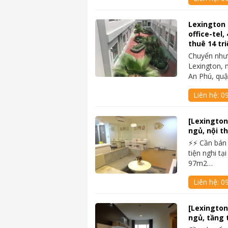
Lexington
office-tel
thuê 14 tri
Chuyển nhượ
Lexington, 
An Phú, quậ
Liên hệ:
09
[Lexington
ngủ, nội th
⚡⚡ Cần bán
tiện nghi tạ
97m2…
Liên hệ:
0
[Lexington
ngủ, tầng 