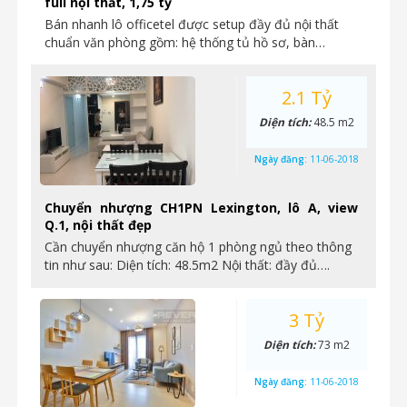
full nội thất, 1,75 tỷ
Bán nhanh lô officetel được setup đầy đủ nội thất
chuẩn văn phòng gồm: hệ thống tủ hồ sơ, bàn…
2.1 Tỷ
Diện tích:
48.5 m2
Ngày đăng:
11-06-2018
Chuyển nhượng CH1PN Lexington, lô A, view
Q.1, nội thất đẹp
Cần chuyển nhượng căn hộ 1 phòng ngủ theo thông
tin như sau: Diện tích: 48.5m2 Nội thất: đầy đủ….
3 Tỷ
Diện tích:
73 m2
Ngày đăng:
11-06-2018