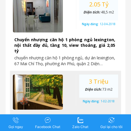
2.05 Tỷ
Diện tích:
48,5 m2
Ngày đăng:
12-04-2018
Chuyển nhượng căn hộ 1 phòng ngủ lexington,
nội thất đầy đủ, tầng 10, view thoáng, giá 2,05
tỷ
chuyển nhượng căn hộ 1 phòng ngủ, dự án lexington,
67 Mai Chí Thọ, phường An Phú, quận 2 Diện…
3 Triệu
Diện tích:
73 m2
Ngày đăng:
1-02-2018
Bán căn hộ 2 phòng ngủ diện tích lớn, view hồ
bơi và Mai Chí Thọ, nhà đẹp, mới tại Lexington
Gọi ngay
Facebook Chat
Zalo Chat
Gọi lại cho tôi
Residence