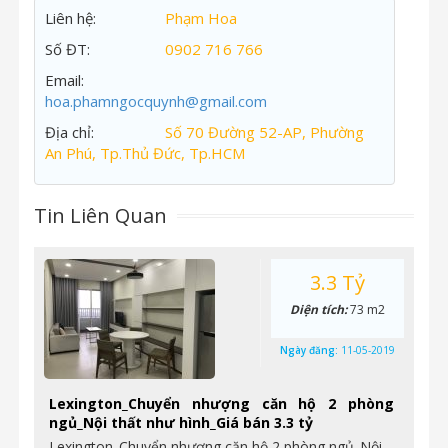
Liên hệ:
Phạm Hoa
Số ĐT:
0902 716 766
Email:
hoa.phamngocquynh@gmail.com
Địa chỉ:
Số 70 Đường 52-AP, Phường
An Phú, Tp.Thủ Đức, Tp.HCM
Tin Liên Quan
3.3 Tỷ
Diện tích:
73 m2
Ngày đăng:
11-05-2019
Lexington_Chuyển nhượng căn hộ 2 phòng
ngủ_Nội thất như hình_Giá bán 3.3 tỷ
Lexington_Chuyển nhượng căn hộ 2 phòng ngủ_Nội