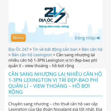
Menu
Đăng nhập
Địa Ốc 247
>
Tin về bất động sản bán
>
Bán căn hộ
>
Bán căn hộ Lexington
>
Cần sang nhượng lại
nhiều căn hộ 1-3PN Lexington vị trí đẹp-bao phí
quản lí – view thoáng – hồ bơi rộng
CẦN SANG NHƯỢNG LẠI NHIỀU CĂN HỘ
1-3PN LEXINGTON VỊ TRÍ ĐẸP-BAO PHÍ
QUẢN LÍ – VIEW THOÁNG – HỒ BƠI
RỘNG
Chuyên sang nhượng – cho thuê căn hộ cao cấp
Lexington của tập đoàn Novaland giá tốt nhất. Địa