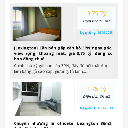
3.75 Tỷ
Diện tích:
91 m2
Ngày đăng:
14-06-2018
[Lexington] Cần bán gấp căn hộ 3PN ngay góc,
view rộng, thoáng mát, giá 3,75 tỷ, đang có
hợp đồng thuê
Chính chủ ký gửi bán căn 3PN, đầy đủ nội thất được
làm bằng gỗ cao cấp, giường, tủ lạnh,…
1.75 Tỷ
Diện tích:
36 m2
Ngày đăng:
11-06-2018
Chuyển nhượng lô officetel Lexington 36m2,