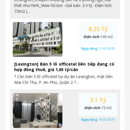
thất như hình_View hồ bơi –Giá bán: 3.3 tỷ -Diện tích:
73m2 (…
8.25 Tỷ
Diện tích:
165 m2
Ngày đăng:
21-03-2019
[Lexington] Bán 5 lô officetel liên tiếp đang có
hợp đồng thuê, giá 1,65 tỷ/căn
? Cần bán 5 lô officetel tại dự án Lexington, mặt tiền
Mai Chí Thọ, P. An Phú, Quận 2 ?…
3.1 Tỷ
Diện tích:
73 m2
Ngày đăng:
16-03-2019