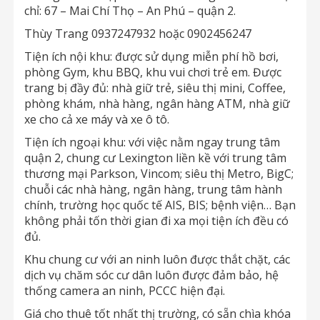
chỉ: 67 – Mai Chí Thọ – An Phú – quận 2.
Thùy Trang 0937247932 hoặc 0902456247
Tiện ích nội khu: được sử dụng miễn phí hồ bơi,
phòng Gym, khu BBQ, khu vui chơi trẻ em. Được
trang bị đầy đủ: nhà giữ trẻ, siêu thị mini, Coffee,
phòng khám, nhà hàng, ngân hàng ATM, nhà giữ
xe cho cả xe máy và xe ô tô.
Tiện ích ngoại khu: với việc nằm ngay trung tâm
quận 2, chung cư Lexington liền kề với trung tâm
thương mại Parkson, Vincom; siêu thị Metro, BigC;
chuỗi các nhà hàng, ngân hàng, trung tâm hành
chính, trường học quốc tế AIS, BIS; bệnh viện… Bạn
không phải tốn thời gian đi xa mọi tiện ích đều có
đủ.
Khu chung cư với an ninh luôn được thắt chặt, các
dịch vụ chăm sóc cư dân luôn được đảm bảo, hệ
thống camera an ninh, PCCC hiện đại.
Giá cho thuê tốt nhất thị trường, có sẵn chìa khóa