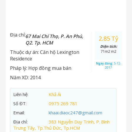
Địa chỉ:
67 Mai Chí Thọ, P. An Phú,
2.85 Tỷ
Q2. Tp. HCM
Diện tích:
Thuộc dự án:
Căn hộ Lexington
71m2 m2
Residence
Ngày đăng:
5-12-
Pháp lý:
Hợp đồng mua bán
2017
Năm XD:
2014
Liên hệ:
Khả Ái
Số ĐT:
0975 269 781
Email:
khaai.diaoc247@gmail.com
Địa chỉ:
383 Nguyễn Duy Trinh, P. Bình
Trưng Tây, Tp.Thủ Đức, Tp.HCM