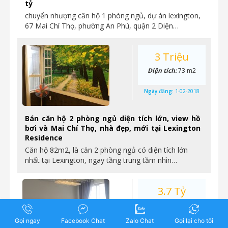
tỷ
chuyển nhượng căn hộ 1 phòng ngủ, dự án lexington,
67 Mai Chí Thọ, phường An Phú, quận 2 Diện…
3 Triệu
Diện tích:
73 m2
Ngày đăng:
1-02-2018
Bán căn hộ 2 phòng ngủ diện tích lớn, view hồ
bơi và Mai Chí Thọ, nhà đẹp, mới tại Lexington
Residence
Căn hộ 82m2, là căn 2 phòng ngủ có diện tích lớn
nhất tại Lexington, ngay tầng trung tầm nhìn…
3.7 Tỷ
Diện tích:
97 m2
Gọi ngay
Facebook Chat
Zalo Chat
Gọi lại cho tôi
Ngày đăng:
30-01-2018