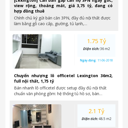
[Lexington] Cần bán gấp căn hộ 3PN ngay góc,
view rộng, thoáng mát, giá 3,75 tỷ, đang có
hợp đồng thuê
Chính chủ ký gửi bán căn 3PN, đầy đủ nội thất được
làm bằng gỗ cao cấp, giường, tủ lạnh,…
1.75 Tỷ
Diện tích:
36 m2
Ngày đăng:
11-06-2018
Chuyển nhượng lô officetel Lexington 36m2,
full nội thất, 1,75 tỷ
Bán nhanh lô officetel được setup đầy đủ nội thất
chuẩn văn phòng gồm: hệ thống tủ hồ sơ, bàn…
2.1 Tỷ
Diện tích:
48.5 m2