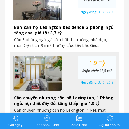
Diện tích:
97 m2
Ngày đăng:
30-01-2018
Bán căn hộ Lexington Residence 3 phòng ngủ
tầng cao, giá tốt 3,7 tỷ
Căn 3 phòng ngủ giá tốt nhất thị trường, nhà đẹp,
mới Diện tích: 97m2 Hướng cửa: tây bắc Giá…
1.9 Tỷ
Diện tích:
48,5 m2
Ngày đăng:
30-01-2018
Cần chuyển nhượng căn hộ Lexington, 1 Phòng
ngủ, nội thất đầy đủ, tầng thấp, giá 1,9 tỷ
Cần chuyển nhượng căn hộ Lexington, 1 PN, mặt
tiền đường Mai Chí Thọ, phường An Phú, quận 2, tp…
Gọi ngay
Facebook Chat
Zalo Chat
Gọi lại cho tôi