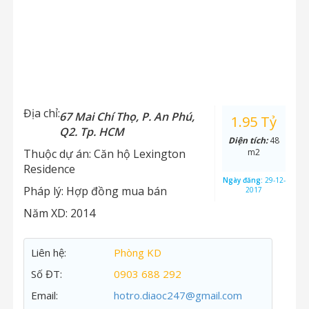
Địa chỉ:
67 Mai Chí Thọ, P. An Phú,
1.95 Tỷ
Q2. Tp. HCM
Diện tích:
48
Thuộc dự án:
Căn hộ Lexington
m2
Residence
Ngày đăng:
29-12-
Pháp lý:
Hợp đồng mua bán
2017
Năm XD:
2014
Liên hệ:
Phòng KD
Số ĐT:
0903 688 292
Email:
hotro.diaoc247@gmail.com