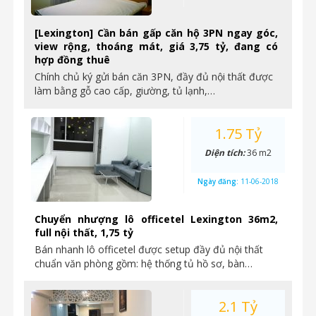
[Lexington] Cần bán gấp căn hộ 3PN ngay góc,
view rộng, thoáng mát, giá 3,75 tỷ, đang có
hợp đồng thuê
Chính chủ ký gửi bán căn 3PN, đầy đủ nội thất được
làm bằng gỗ cao cấp, giường, tủ lạnh,…
1.75 Tỷ
Diện tích:
36 m2
Ngày đăng:
11-06-2018
Chuyển nhượng lô officetel Lexington 36m2,
full nội thất, 1,75 tỷ
Bán nhanh lô officetel được setup đầy đủ nội thất
chuẩn văn phòng gồm: hệ thống tủ hồ sơ, bàn…
2.1 Tỷ