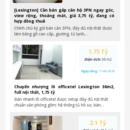
[Lexington] Cần bán gấp căn hộ 3PN ngay góc,
view rộng, thoáng mát, giá 3,75 tỷ, đang có
hợp đồng thuê
Chính chủ ký gửi bán căn 3PN, đầy đủ nội thất được
làm bằng gỗ cao cấp, giường, tủ lạnh,…
1.75 Tỷ
Diện tích:
36 m2
Ngày đăng:
11-06-2018
Chuyển nhượng lô officetel Lexington 36m2,
full nội thất, 1,75 tỷ
Bán nhanh lô officetel được setup đầy đủ nội thất
chuẩn văn phòng gồm: hệ thống tủ hồ sơ, bàn…
2.1 Tỷ