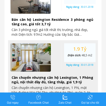
Ngày đăng:
30-01-2018
Bán căn hộ Lexington Residence 3 phòng ngủ
tầng cao, giá tốt 3,7 tỷ
Căn 3 phòng ngủ giá tốt nhất thị trường, nhà đẹp,
mới Diện tích: 97m2 Hướng cửa: tây bắc Giá…
1.9 Tỷ
Diện tích:
48,5 m2
Ngày đăng:
30-01-2018
Cần chuyển nhượng căn hộ Lexington, 1 Phòng
ngủ, nội thất đầy đủ, tầng thấp, giá 1,9 tỷ
Cần chuyển nhượng căn hộ Lexington, 1 PN, mặt
tiền đường Mai Chí Thọ, phường An Phú, quận 2, tp…
Gọi ngay
Facebook Chat
Zalo Chat
Gọi lại cho tôi