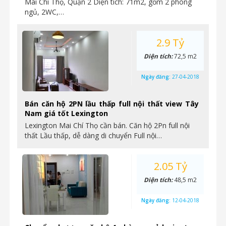
Mai Chí Thọ, Quận 2 Diện tích: 71m2, gồm 2 phòng
ngủ, 2WC,…
2.9 Tỷ
Diện tích:
72,5 m2
Ngày đăng:
27-04-2018
Bán căn hộ 2PN lầu thấp full nội thất view Tây
Nam giá tốt Lexington
Lexington Mai Chí Thọ cần bán. Căn hộ 2Pn full nội
thất Lầu thấp, dễ dàng di chuyển Full nội…
2.05 Tỷ
Diện tích:
48,5 m2
Ngày đăng:
12-04-2018