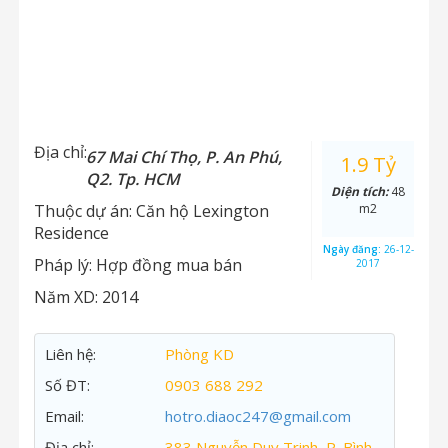
Địa chỉ:
67 Mai Chí Thọ, P. An Phú,
1.9 Tỷ
Q2. Tp. HCM
Diện tích:
48
Thuộc dự án:
Căn hộ Lexington
m2
Residence
Ngày đăng:
26-12-
Pháp lý:
Hợp đồng mua bán
2017
Năm XD:
2014
Liên hệ:
Phòng KD
Số ĐT:
0903 688 292
Email:
hotro.diaoc247@gmail.com
Địa chỉ:
383 Nguyễn Duy Trinh, P. Bình