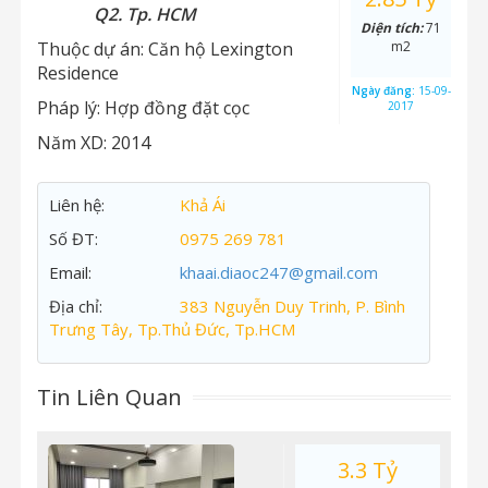
Q2. Tp. HCM
Diện tích:
71
Thuộc dự án:
Căn hộ Lexington
m2
Residence
Ngày đăng:
15-09-
Pháp lý:
Hợp đồng đặt cọc
2017
Năm XD:
2014
Liên hệ:
Khả Ái
Số ĐT:
0975 269 781
Email:
khaai.diaoc247@gmail.com
Địa chỉ:
383 Nguyễn Duy Trinh, P. Bình
Trưng Tây, Tp.Thủ Đức, Tp.HCM
Tin Liên Quan
3.3 Tỷ