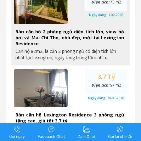
Diện tích:
73 m2
Ngày đăng:
1-02-2018
Bán căn hộ 2 phòng ngủ diện tích lớn, view hồ
bơi và Mai Chí Thọ, nhà đẹp, mới tại Lexington
Residence
Căn hộ 82m2, là căn 2 phòng ngủ có diện tích lớn
nhất tại Lexington, ngay tầng trung tầm nhìn…
3.7 Tỷ
Diện tích:
97 m2
Ngày đăng:
30-01-2018
Bán căn hộ Lexington Residence 3 phòng ngủ
tầng cao, giá tốt 3,7 tỷ
Căn 3 phòng ngủ giá tốt nhất thị trường, nhà đẹp,
mới Diện tích: 97m2 Hướng cửa: tây bắc Giá…
Gọi ngay
Facebook Chat
Zalo Chat
Gọi lại cho tôi