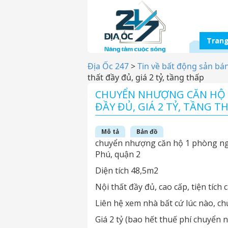
Trang
Địa Ốc 247
>
Tin về bất động sản bá
thất đầy đủ, giá 2 tỷ, tầng thấp
CHUYỂN NHƯỢNG CĂN HỘ L
ĐẦY ĐỦ, GIÁ 2 TỶ, TẦNG T
Mô tả
Bản đồ
chuyển nhượng căn hộ 1 phòng ngủ
Phú, quận 2
Diện tích 48,5m2
Nội thất đầy đủ, cao cấp, tiện tích
Liên hệ xem nhà bất cứ lúc nào, ch
Giá 2 tỷ (bao hết thuế phí chuyển