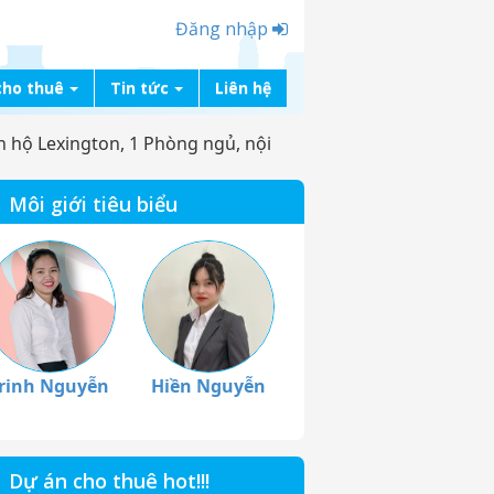
Đăng nhập
cho thuê
Tin tức
Liên hệ
 hộ Lexington, 1 Phòng ngủ, nội
Môi giới tiêu biểu
rinh Nguyễn
Hiền Nguyễn
Dự án cho thuê hot!!!