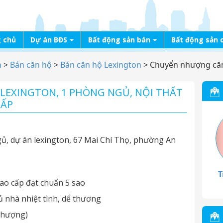
 chủ
Dự án BĐS
Bất động sản bán
Bất động sản 
n
>
Bán căn hộ
>
Bán căn hộ Lexington
>
Chuyển nhượng căn
EXINGTON, 1 PHÒNG NGỦ, NỘI THẤT
HẤP
, dự án lexington, 67 Mai Chí Thọ, phường An
T
 cao cấp đạt chuẩn 5 sao
ủ nhà nhiệt tình, dể thương
 nhượng)