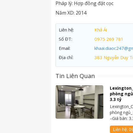
Pháp lý:
Hợp đồng đặt cọc
Năm XD:
2014
Liên hệ:
Khả Ái
Số ĐT:
0975 269 781
Email:
khaai.diaoc247@gm
Địa chỉ:
383 Nguyễn Duy Tr
Tin Liên Quan
Lexington
phòng ngủ_
3.3 tỷ
Lexington_
phòng ngủ_N
–Giá bán: 3.
Liên hệ:
0