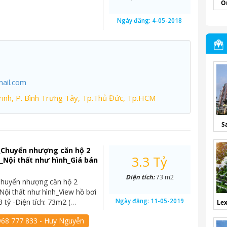
O
Ngày đăng:
4-05-2018
ail.com
inh, P. Bình Trưng Tây, Tp.Thủ Đức, Tp.HCM
S
_Chuyển nhượng căn hộ 2
3.3 Tỷ
Nội thất như hình_Giá bán
Diện tích:
73 m2
Chuyển nhượng căn hộ 2
ội thất như hình_View hồ bơi
Ngày đăng:
11-05-2019
3 tỷ -Diện tích: 73m2 (…
Lex
968 777 833 - Huy Nguyễn