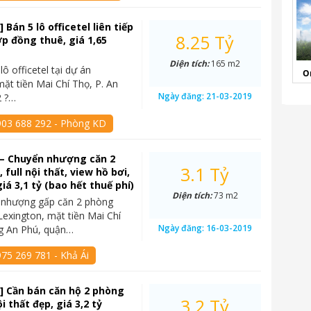
 Bán 5 lô officetel liên tiếp
8.25 Tỷ
p đồng thuê, giá 1,65
Diện tích:
165 m2
lô officetel tại dự án
O
mặt tiền Mai Chí Thọ, P. An
Ngày đăng:
21-03-2019
2 ?…
903 688 292 - Phòng KD
 – Chuyển nhượng căn 2
3.1 Tỷ
full nội thất, view hồ bơi,
iá 3,1 tỷ (bao hết thuế phí)
Diện tích:
73 m2
 nhượng gấp căn 2 phòng
Lexington, mặt tiền Mai Chí
Ngày đăng:
16-03-2019
g An Phú, quận…
75 269 781 - Khả Ái
] Cần bán căn hộ 2 phòng
3.2 Tỷ
ội thất đẹp, giá 3,2 tỷ