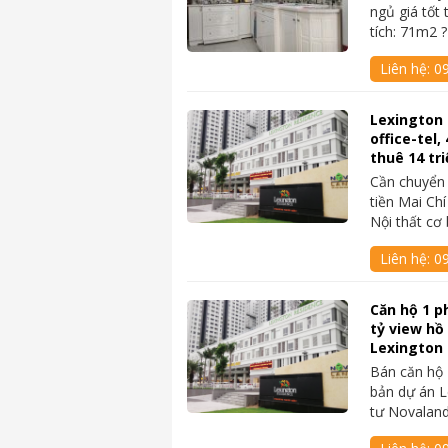
ngủ giá tốt 
tích: 71m2 
Liên hệ:
0
Lexington
office-tel
thuê 14 tri
Cần chuyển 
tiền Mai Ch
Nội thất cơ
Liên hệ:
09
Căn hộ 1 p
tỷ view hồ
Lexington
Bán căn hộ 
bản dự án L
tư Novaland