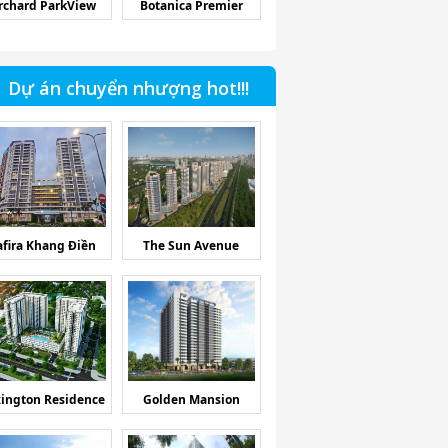
rchard ParkView
Botanica Premier
Dự án chuyển nhượng hot!!!
afira Khang Điền
The Sun Avenue
ington Residence
Golden Mansion