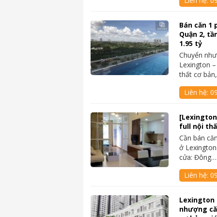
Liên hệ:
0
Bán căn 1 
Quận 2, tầ
1.95 tỷ
Chuyển như
Lexington –
thất cơ bản
Liên hệ:
0
[Lexington
full nội th
Cần bán căn
ở Lexington
cửa: Đông…
Liên hệ:
0
Lexington
nhượng căn