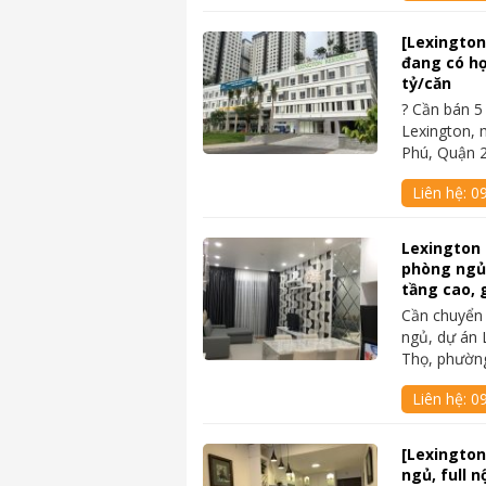
[Lexington]
đang có hợ
tỷ/căn
? Cần bán 5 
Lexington, 
Phú, Quận 
Liên hệ:
0
Lexington
phòng ngủ, 
tầng cao, g
Cần chuyển
ngủ, dự án 
Thọ, phườn
Liên hệ:
09
[Lexington
ngủ, full n