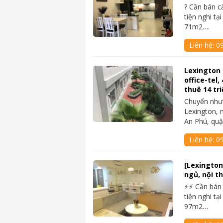
? Cần bán c
tiện nghi tạ
71m2….
Liên hệ:
0
Lexington
office-tel
thuê 14 tri
Chuyển nhượ
Lexington, 
An Phú, quậ
Liên hệ:
09
[Lexington
ngủ, nội th
⚡⚡ Cần bán
tiện nghi tạ
97m2…