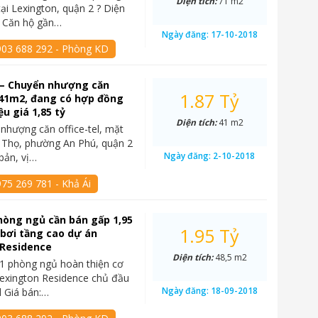
Diện tích:
71 m2
tại Lexington, quận 2 ? Diện
? Căn hộ gần…
Ngày đăng:
17-10-2018
903 688 292 - Phòng KD
 – Chuyển nhượng căn
1.87 Tỷ
, 41m2, đang có hợp đồng
ệu giá 1,85 tỷ
Diện tích:
41 m2
nhượng căn office-tel, mặt
í Thọ, phường An Phú, quận 2
Ngày đăng:
2-10-2018
 bản, vị…
75 269 781 - Khả Ái
hòng ngủ cần bán gấp 1,95
1.95 Tỷ
 bơi tầng cao dự án
 Residence
Diện tích:
48,5 m2
1 phòng ngủ hoàn thiện cơ
exington Residence chủ đầu
Ngày đăng:
18-09-2018
 Giá bán:…