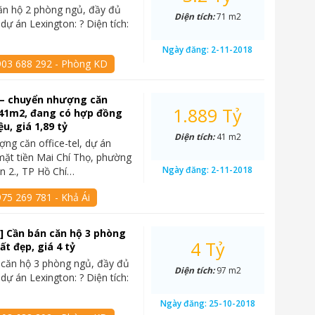
ăn hộ 2 phòng ngủ, đầy đủ
Diện tích:
71 m2
i dự án Lexington: ? Diện tích:
Ngày đăng:
2-11-2018
903 688 292 - Phòng KD
 – chuyển nhượng căn
1.889 Tỷ
, 41m2, đang có hợp đồng
ệu, giá 1,89 tỷ
Diện tích:
41 m2
ng căn office-tel, dự án
mặt tiền Mai Chí Thọ, phường
Ngày đăng:
2-11-2018
n 2., TP Hồ Chí…
75 269 781 - Khả Ái
] Cần bán căn hộ 3 phòng
4 Tỷ
ất đẹp, giá 4 tỷ
 căn hộ 3 phòng ngủ, đầy đủ
Diện tích:
97 m2
i dự án Lexington: ? Diện tích:
Ngày đăng:
25-10-2018