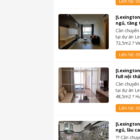
Liên hệ:
0
[Lexington
ngủ, tầng 
Cần chuyển
tại dự án Le
72,5m2 ? V
Liên hệ:
0
[Lexington
full nội th
Cần chuyển
tại dự án Le
48,5m2 ? H
Liên hệ:
0
[Lexington
ngủ, lầu ca
?? Cần chu