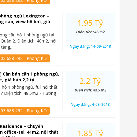
903 688 292 - Phòng KD
phòng ngủ Lexington –
1.95 Tỷ
ng cao, view hồ bơi, giá
Diện tích:
48 m2
ợng căn hộ 1 phòng ngủ tại
 Quận 2. Diện tích: 48m2, nội
Ngày đăng:
14-09-2018
, tầng…
903 688 292 - Phòng KD
] Cần bán căn 1 phòng ngủ,
2.2 Tỷ
ất, giá bán 2,2 tỷ
 hộ 1 phòng ngủ, full nội thất
Diện tích:
48.5 m2
 ? Diện tích: 48.5m2 ? Hướng
Ngày đăng:
4-09-2018
903 688 292 - Phòng KD
 Residence – Chuyển
1.85 Tỷ
 office-tel, 41m2, nội thất