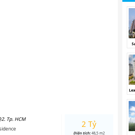
S
Lex
Q2. Tp. HCM
2 Tỷ
sidence
Diện tích:
48,5 m2