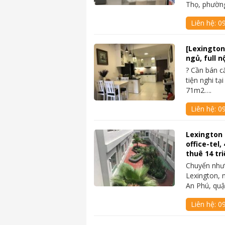
Thọ, phườn
Liên hệ:
09
[Lexington
ngủ, full n
? Cần bán c
tiện nghi tạ
71m2….
Liên hệ:
0
Lexington
office-tel
thuê 14 tri
Chuyển nhượ
Lexington, 
An Phú, quậ
Liên hệ:
09