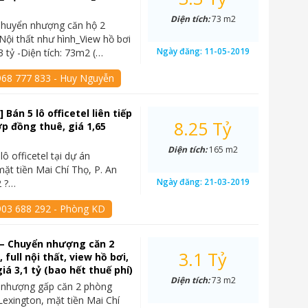
Diện tích:
73 m2
Chuyển nhượng căn hộ 2
ội thất như hình_View hồ bơi
Ngày đăng:
11-05-2019
3 tỷ -Diện tích: 73m2 (…
968 777 833 - Huy Nguyễn
 Bán 5 lô officetel liên tiếp
8.25 Tỷ
p đồng thuê, giá 1,65
Diện tích:
165 m2
lô officetel tại dự án
mặt tiền Mai Chí Thọ, P. An
Ngày đăng:
21-03-2019
2 ?…
903 688 292 - Phòng KD
 – Chuyển nhượng căn 2
3.1 Tỷ
full nội thất, view hồ bơi,
iá 3,1 tỷ (bao hết thuế phí)
Diện tích:
73 m2
 nhượng gấp căn 2 phòng
Lexington, mặt tiền Mai Chí