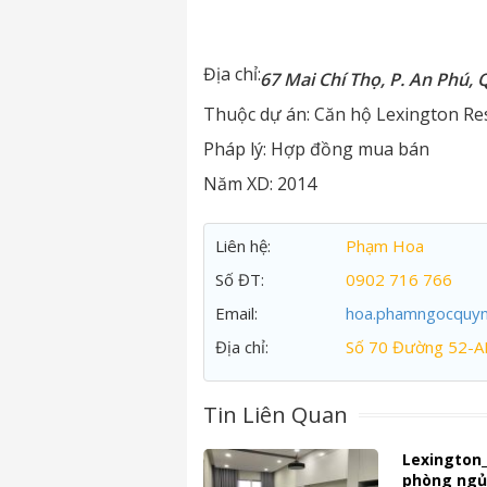
Địa chỉ:
67 Mai Chí Thọ, P. An Phú, 
Thuộc dự án:
Căn hộ Lexington Re
Pháp lý:
Hợp đồng mua bán
Năm XD:
2014
Liên hệ:
Phạm Hoa
Số ĐT:
0902 716 766
Email:
hoa.phamngocquy
Địa chỉ:
Số 70 Đường 52-A
Tin Liên Quan
Lexington
phòng ngủ_