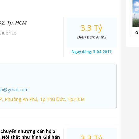
Q2. Tp. HCM
3.3 Tỷ
sidence
O
Diện tích:
97 m2
Ngày đăng:
3-04-2017
nh@gmail.com
P, Phường An Phú, Tp.Thủ Đức, Tp.HCM
_Chuyển nhượng căn hộ 2
3.3 Tỷ
Nội thất như hình_Giá bán