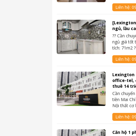
Liên hệ:
0
[Lexington
ngủ, lầu ca
?? Cần chu
ngủ giá tốt 
tích: 71m2 
Liên hệ:
0
Lexington
office-tel
thuê 14 tri
Cần chuyển 
tiền Mai Ch
Nội thất cơ
Liên hệ:
09
Căn hộ 1 p