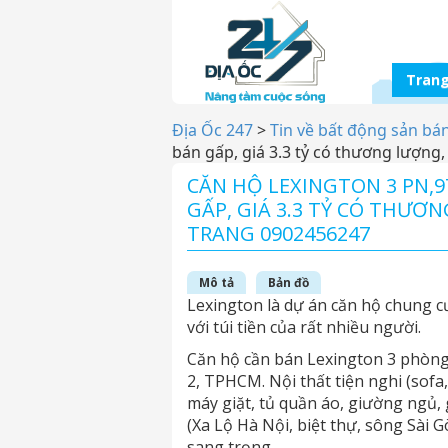
Trang
Địa Ốc 247
>
Tin về bất động sản bá
bán gấp, giá 3.3 tỷ có thương lượng
CĂN HỘ LEXINGTON 3 PN,9
GẤP, GIÁ 3.3 TỶ CÓ THƯƠ
TRANG 0902456247
Mô tả
Bản đồ
Lexington là dự án căn hộ chung c
với túi tiền của rất nhiều người.
Căn hộ cần bán Lexington 3 phòng
2, TPHCM. Nội thất tiện nghi (sofa,
máy giặt, tủ quần áo, giường ngủ, 
(Xa Lộ Hà Nội, biệt thự, sông Sài G
sang trọng.