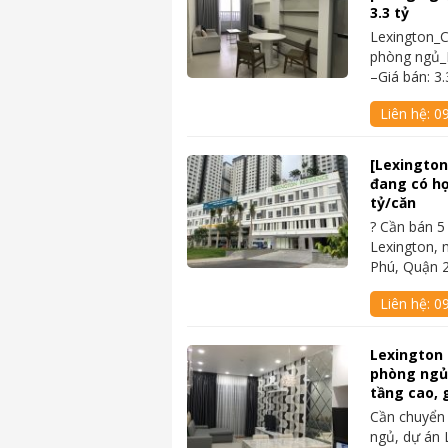
3.3 tỷ
Lexington_
phòng ngủ_N
–Giá bán: 3.
Liên hệ:
0
[Lexington]
đang có hợ
tỷ/căn
? Cần bán 5 
Lexington, 
Phú, Quận 
Liên hệ:
0
Lexington
phòng ngủ, 
tầng cao, g
Cần chuyển
ngủ, dự án 