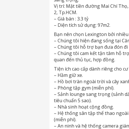
Vị trí: Mặt tiền đường Mai Chí Th
2, Tp.HCM.
– Giá bán : 3.3 tỷ
– Diện tích sử dụng: 97m2.
Bạn nên chọn Lexington bởi nhiều l
– Chúng tôi hiện đang sống tại Că
– Chúng tôi hỗ trợ bạn đưa đón đi
– Chúng tôi cam kết tận tâm hỗ tr
quan đến thủ tục, hợp đồng.
Tiện ích cao cấp dành riêng cho cư
– Hầm giữ xe.
– Hồ bơi tràn ngoài trời và cây xa
– Phòng tập gym (miễn phí).
– Sảnh lounge sang trọng (sảnh dà
tiêu chuẩn 5 sao).
– Nhà sinh hoạt cộng đồng.
– Hệ thống sân tập thể thao ngoài 
(miễn phí).
– An ninh và hệ thống camera giám