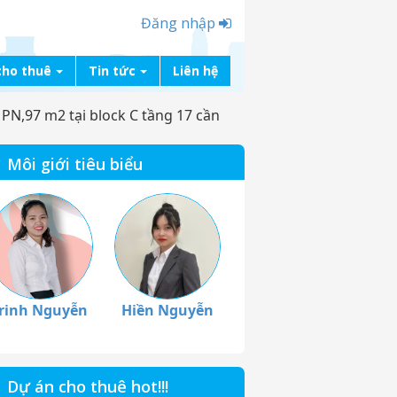
Đăng nhập
cho thuê
Tin tức
Liên hệ
 PN,97 m2 tại block C tầng 17 cần
Môi giới tiêu biểu
rinh Nguyễn
Hiền Nguyễn
Dự án cho thuê hot!!!