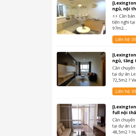
[Lexington
ngủ, nội th
⚡⚡ Cần bán
tiện nghi tạ
97m2…
Liên hệ:
0
[Lexington
ngủ, tầng 
Cần chuyển
tại dự án Le
72,5m2 ? V
Liên hệ:
0
[Lexington
full nội th
Cần chuyển
tại dự án Le
48,5m2 ? H