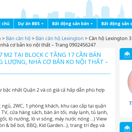
 chủ
Dự án BĐS
Bất động sản bán
Bất động sản 
n
>
Bán căn hộ
>
Bán căn hộ Lexington
>
Căn hộ Lexington 3
, nhà cơ bản ko nội thất – Trang 0902456247
7 M2 TẠI BLOCK C TẦNG 17 CẦN BÁN
NG LƯỢNG, NHÀ CƠ BẢN KO NỘI THẤT –
ư bậc nhất Quận 2 và có giá cả hấp dẫn phù hợp
T
 ngủ, 2WC, 1 phòng khách, khu cao cấp tại quận
 TV, cửa hàng sách, bàn ăn tối, máy lạnh, tủ lạnh,
gối, lò nướng, lò vi sóng, máy nước nóng …) View
òn & bể bơi, BBQ, Kid Garden…), trang trí đẹp và