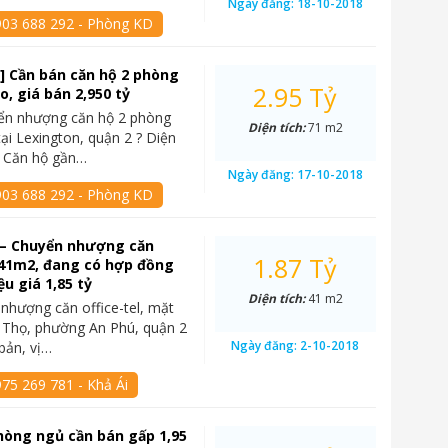
Ngày đăng:
18-10-2018
903 688 292 - Phòng KD
] Cần bán căn hộ 2 phòng
2.95 Tỷ
o, giá bán 2,950 tỷ
yển nhượng căn hộ 2 phòng
Diện tích:
71 m2
tại Lexington, quận 2 ? Diện
? Căn hộ gần…
Ngày đăng:
17-10-2018
903 688 292 - Phòng KD
 – Chuyển nhượng căn
1.87 Tỷ
, 41m2, đang có hợp đồng
ệu giá 1,85 tỷ
Diện tích:
41 m2
nhượng căn office-tel, mặt
í Thọ, phường An Phú, quận 2
Ngày đăng:
2-10-2018
 bản, vị…
75 269 781 - Khả Ái
hòng ngủ cần bán gấp 1,95