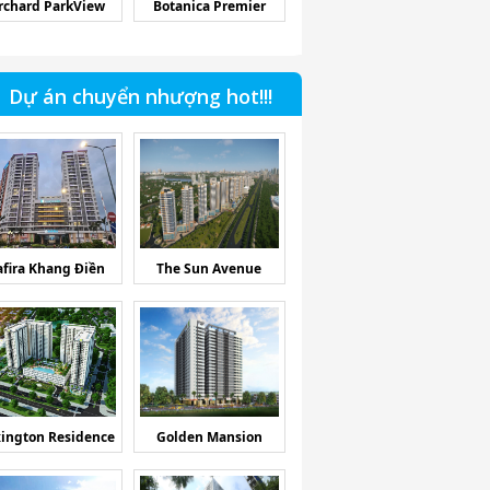
rchard ParkView
Botanica Premier
Dự án chuyển nhượng hot!!!
afira Khang Điền
The Sun Avenue
ington Residence
Golden Mansion