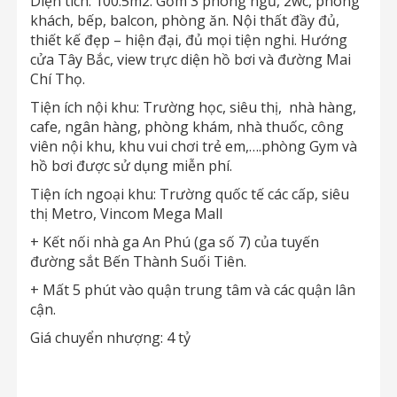
Diện tích: 100.5m2. Gồm 3 phòng ngủ, 2wc, phòng
khách, bếp, balcon, phòng ăn. Nội thất đầy đủ,
thiết kế đẹp – hiện đại, đủ mọi tiện nghi. Hướng
cửa Tây Bắc, view trực diện hồ bơi và đường Mai
Chí Thọ.
Tiện ích nội khu: Trường học, siêu thị, nhà hàng,
cafe, ngân hàng, phòng khám, nhà thuốc, công
viên nội khu, khu vui chơi trẻ em,….phòng Gym và
hồ bơi được sử dụng miễn phí.
Tiện ích ngoại khu: Trường quốc tế các cấp, siêu
thị Metro, Vincom Mega Mall
+ Kết nối nhà ga An Phú (ga số 7) của tuyến
đường sắt Bến Thành Suối Tiên.
+ Mất 5 phút vào quận trung tâm và các quận lân
cận.
Giá chuyển nhượng: 4 tỷ