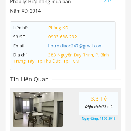
Pháp lý:
Hợp đồng mua bán
2017
Năm XD:
2014
Liên hệ:
Phòng KD
Số ĐT:
0903 688 292
Email:
hotro.diaoc247@gmail.com
Địa chỉ:
383 Nguyễn Duy Trinh, P. Bình
Trưng Tây, Tp.Thủ Đức, Tp.HCM
Tin Liên Quan
3.3 Tỷ
Diện tích:
73 m2
Ngày đăng:
11-05-2019