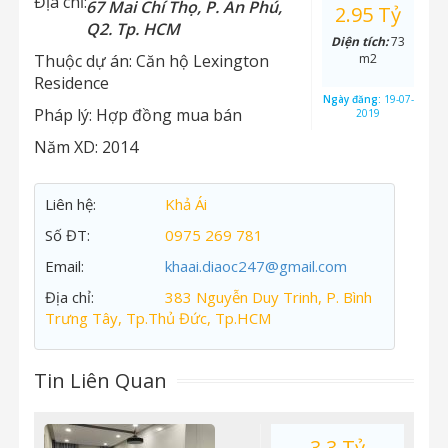
Địa chỉ:
67 Mai Chí Thọ, P. An Phú,
2.95 Tỷ
Q2. Tp. HCM
Diện tích:
73
Thuộc dự án:
Căn hộ Lexington
m2
Residence
Ngày đăng:
19-07-
Pháp lý:
Hợp đồng mua bán
2019
Năm XD:
2014
Liên hệ:
Khả Ái
Số ĐT:
0975 269 781
Email:
khaai.diaoc247@gmail.com
Địa chỉ:
383 Nguyễn Duy Trinh, P. Bình
Trưng Tây, Tp.Thủ Đức, Tp.HCM
Tin Liên Quan
3.3 Tỷ