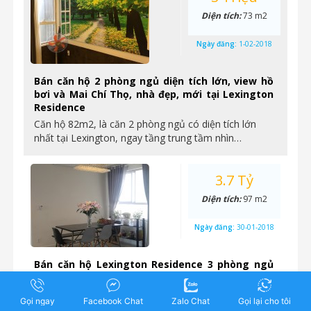
Diện tích:
73 m2
Ngày đăng:
1-02-2018
Bán căn hộ 2 phòng ngủ diện tích lớn, view hồ
bơi và Mai Chí Thọ, nhà đẹp, mới tại Lexington
Residence
Căn hộ 82m2, là căn 2 phòng ngủ có diện tích lớn
nhất tại Lexington, ngay tầng trung tầm nhìn…
3.7 Tỷ
Diện tích:
97 m2
Ngày đăng:
30-01-2018
Bán căn hộ Lexington Residence 3 phòng ngủ
tầng cao, giá tốt 3,7 tỷ
Căn 3 phòng ngủ giá tốt nhất thị trường, nhà đẹp,
Gọi ngay
Facebook Chat
Zalo Chat
Gọi lại cho tôi
mới Diện tích: 97m2 Hướng cửa: tây bắc Giá…