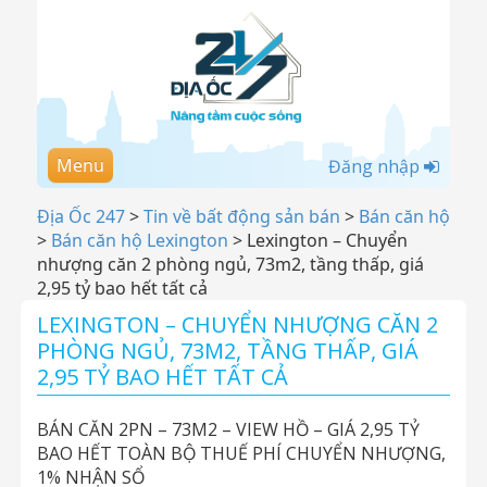
Menu
Đăng nhập
Địa Ốc 247
>
Tin về bất động sản bán
>
Bán căn hộ
>
Bán căn hộ Lexington
>
Lexington – Chuyển
nhượng căn 2 phòng ngủ, 73m2, tầng thấp, giá
2,95 tỷ bao hết tất cả
LEXINGTON – CHUYỂN NHƯỢNG CĂN 2
PHÒNG NGỦ, 73M2, TẦNG THẤP, GIÁ
2,95 TỶ BAO HẾT TẤT CẢ
BÁN CĂN 2PN – 73M2 – VIEW HỒ – GIÁ 2,95 TỶ
BAO HẾT TOÀN BỘ THUẾ PHÍ CHUYỂN NHƯỢNG,
1% NHẬN SỔ