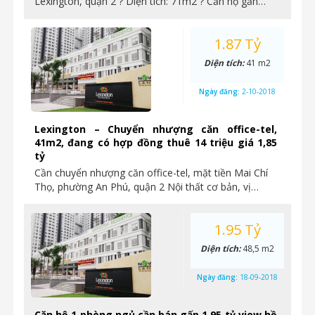
Lexington, quận 2 ? Diện tích: 71m2 ? Căn hộ gần…
1.87 Tỷ
Diện tích:
41 m2
Ngày đăng:
2-10-2018
Lexington – Chuyển nhượng căn office-tel,
41m2, đang có hợp đồng thuê 14 triệu giá 1,85
tỷ
Cần chuyển nhượng căn office-tel, mặt tiền Mai Chí
Thọ, phường An Phú, quận 2 Nội thất cơ bản, vị…
1.95 Tỷ
Diện tích:
48,5 m2
Ngày đăng:
18-09-2018
Căn hộ 1 phòng ngủ cần bán gấp 1,95 tỷ view hồ