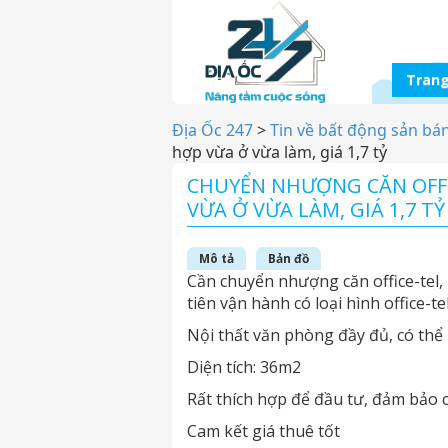
Trang
Địa Ốc 247
>
Tin về bất động sản bá
hợp vừa ở vừa làm, giá 1,7 tỷ
CHUYỂN NHƯỢNG CĂN OFFI
VỪA Ở VỪA LÀM, GIÁ 1,7 TỶ
Mô tả
Bản đồ
Cần chuyển nhượng căn office-tel,
tiên vận hành có loại hình office-te
Nội thất văn phòng đầy đủ, có thể
Diện tích: 36m2
Rất thích hợp để đầu tư, đảm bảo c
Cam kết giá thuê tốt