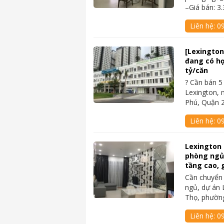
–Giá bán: 3.
Liên hệ:
0
[Lexington]
đang có hợ
tỷ/căn
? Cần bán 5 
Lexington, 
Phú, Quận 
Liên hệ:
0
Lexington
phòng ngủ, 
tầng cao, g
Cần chuyển
ngủ, dự án 
Thọ, phườn
Liên hệ:
09