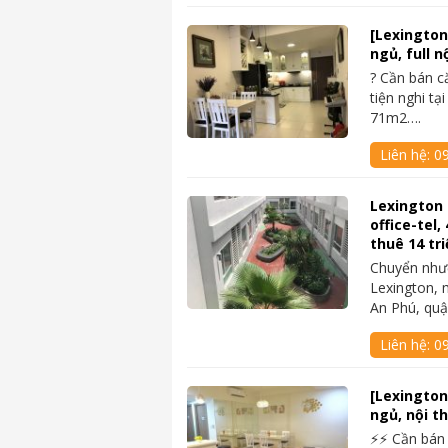
[Lexington
ngủ, full n
? Cần bán c
tiện nghi tạ
71m2….
Liên hệ:
0
Lexington
office-tel
thuê 14 tri
Chuyển nhượ
Lexington, 
An Phú, quậ
Liên hệ:
09
[Lexington
ngủ, nội th
⚡⚡ Cần bán