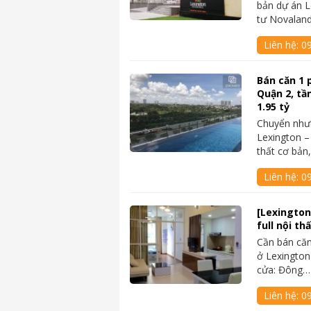
bản dự án L
tư Novaland
Liên hệ:
0
Bán căn 1 
Quận 2, tầ
1.95 tỷ
Chuyển như
Lexington –
thất cơ bản
Liên hệ:
0
[Lexington
full nội th
Cần bán căn
ở Lexington
cửa: Đông…
Liên hệ:
0