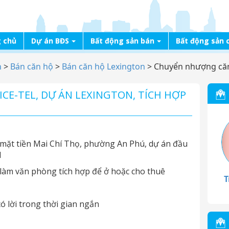
 chủ
Dự án BĐS
Bất động sản bán
Bất động sản 
n
>
Bán căn hộ
>
Bán căn hộ Lexington
>
Chuyển nhượng căn o
CE-TEL, DỰ ÁN LEXINGTON, TÍCH HỢP
 mặt tiền Mai Chí Thọ, phường An Phú, dự án đầu
l
 làm văn phòng tích hợp để ở hoặc cho thuê
T
ó lời trong thời gian ngắn