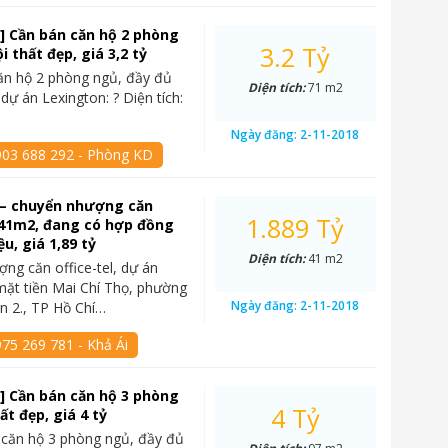
] Cần bán căn hộ 2 phòng
3.2 Tỷ
ội thất đẹp, giá 3,2 tỷ
ăn hộ 2 phòng ngủ, đầy đủ
Diện tích:
71 m2
i dự án Lexington: ? Diện tích:
Ngày đăng:
2-11-2018
903 688 292 - Phòng KD
 – chuyển nhượng căn
1.889 Tỷ
, 41m2, đang có hợp đồng
ệu, giá 1,89 tỷ
Diện tích:
41 m2
ng căn office-tel, dự án
mặt tiền Mai Chí Thọ, phường
Ngày đăng:
2-11-2018
n 2., TP Hồ Chí…
75 269 781 - Khả Ái
] Cần bán căn hộ 3 phòng
4 Tỷ
ất đẹp, giá 4 tỷ
 căn hộ 3 phòng ngủ, đầy đủ