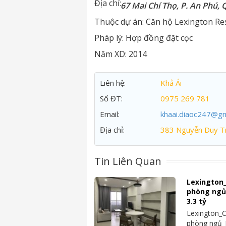
Địa chỉ:
67 Mai Chí Thọ, P. An Phú, 
Thuộc dự án:
Căn hộ Lexington Re
Pháp lý:
Hợp đồng đặt cọc
Năm XD:
2014
Liên hệ:
Khả Ái
Số ĐT:
0975 269 781
Email:
khaai.diaoc247@gm
Địa chỉ:
383 Nguyễn Duy Tr
Tin Liên Quan
Lexington
phòng ngủ_
3.3 tỷ
Lexington_
phòng ngủ_N