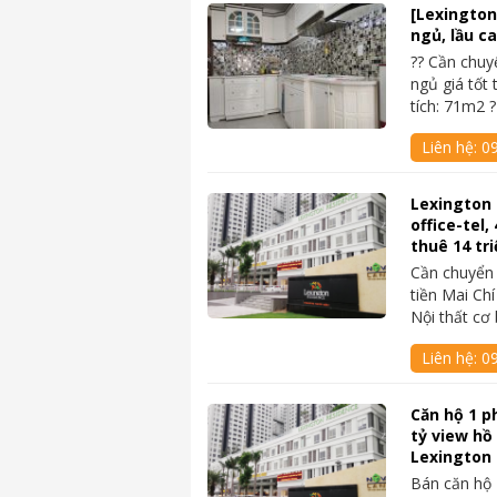
[Lexington
ngủ, lầu ca
?? Cần chu
ngủ giá tốt 
tích: 71m2 
Liên hệ:
0
Lexington
office-tel
thuê 14 tri
Cần chuyển 
tiền Mai Ch
Nội thất cơ
Liên hệ:
09
Căn hộ 1 p
tỷ view hồ
Lexington
Bán căn hộ 