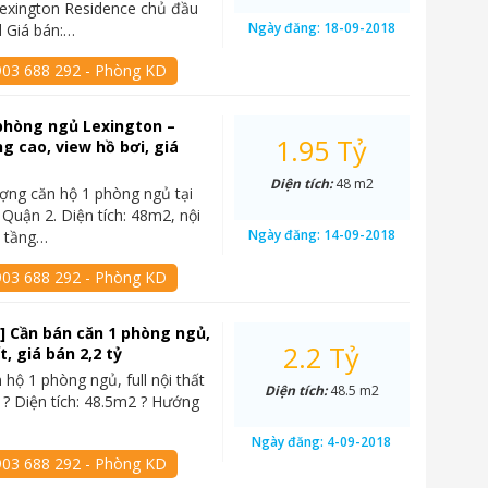
exington Residence chủ đầu
Ngày đăng:
18-09-2018
 Giá bán:…
903 688 292 - Phòng KD
phòng ngủ Lexington –
1.95 Tỷ
ng cao, view hồ bơi, giá
Diện tích:
48 m2
ợng căn hộ 1 phòng ngủ tại
 Quận 2. Diện tích: 48m2, nội
Ngày đăng:
14-09-2018
, tầng…
903 688 292 - Phòng KD
] Cần bán căn 1 phòng ngủ,
2.2 Tỷ
ất, giá bán 2,2 tỷ
 hộ 1 phòng ngủ, full nội thất
Diện tích:
48.5 m2
 ? Diện tích: 48.5m2 ? Hướng
Ngày đăng:
4-09-2018
903 688 292 - Phòng KD