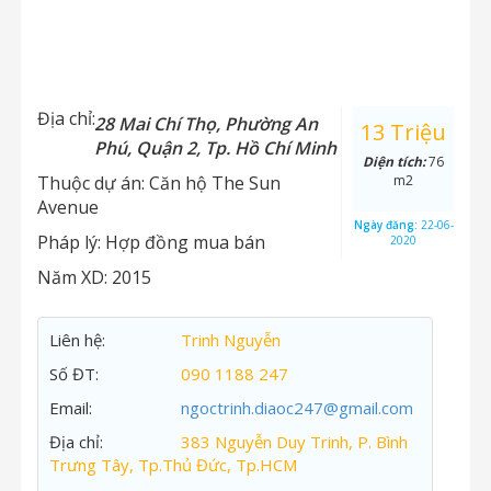
Địa chỉ:
28 Mai Chí Thọ, Phường An
13 Triệu
Phú, Quận 2, Tp. Hồ Chí Minh
Diện tích:
76
Thuộc dự án:
Căn hộ The Sun
m2
Avenue
Ngày đăng:
22-06-
Pháp lý:
Hợp đồng mua bán
2020
Năm XD:
2015
Liên hệ:
Trinh Nguyễn
Số ĐT:
090 1188 247
Email:
ngoctrinh.diaoc247@gmail.com
Địa chỉ:
383 Nguyễn Duy Trinh, P. Bình
Trưng Tây, Tp.Thủ Đức, Tp.HCM