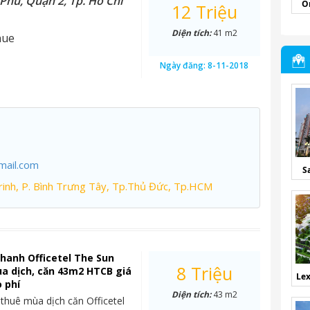
Phú, Quận 2, Tp. Hồ Chí
O
12 Triệu
Diện tích:
41 m2
nue
Ngày đăng:
8-11-2018
mail.com
S
inh, P. Bình Trưng Tây, Tp.Thủ Đức, Tp.HCM
hanh Officetel The Sun
8 Triệu
a dịch, căn 43m2 HTCB giá
Lex
o phí
Diện tích:
43 m2
 thuê mùa dịch căn Officetel