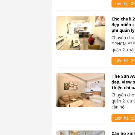
Liên hệ:
0
Cho thuê 
đẹp miễn c
phí quản lý
Chuyên cho 
TPHCM ****
quận 2, mặ
Liên hệ:
0
The Sun Av
đẹp, view 
thiện chí b
Chuyên cho 
quận 2, dự 
căn hộ…
Liên hệ:
0
Căn hộ xin