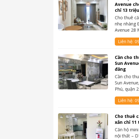
Avenue ch
chỉ 13 triệ
Cho thuê că
nhẹ nhàng Đ
Avenue 28 
Liên hệ:
0
Cần cho th
Sun Avenue
đăng
Cần cho thu
Sun Avenue,
Phú, quận 
Liên hệ:
0
Cho thuê c
xắn chỉ 11
Căn hộ mini
nội thất – 