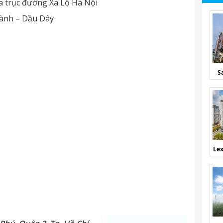
a trục đường Xa Lộ Hà Nội
hành – Dầu Dây
S
Lex