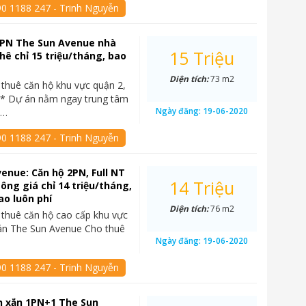
90 1188 247 - Trinh Nguyễn
2PN The Sun Avenue nhà
15 Triệu
hê chỉ 15 triệu/tháng, bao
Diện tích:
73 m2
thuê căn hộ khu vực quận 2,
 Dự án nằm ngay trung tâm
Ngày đăng:
19-06-2020
t…
90 1188 247 - Trinh Nguyễn
enue: Căn hộ 2PN, Full NT
14 Triệu
sông giá chỉ 14 triệu/tháng,
ao luôn phí
Diện tích:
76 m2
thuê căn hộ cao cấp khu vực
án The Sun Avenue Cho thuê
Ngày đăng:
19-06-2020
90 1188 247 - Trinh Nguyễn
h xắn 1PN+1 The Sun