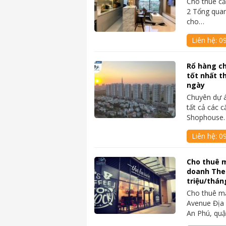
Cho thuê c
2 Tổng quan
cho…
Liên hệ:
0
Rổ hàng c
tốt nhất t
ngày
Chuyên dự 
tất cả các c
Shophouse
Liên hệ:
0
Cho thuê 
doanh The
triệu/thán
Cho thuê m
Avenue Địa 
An Phú, quậ