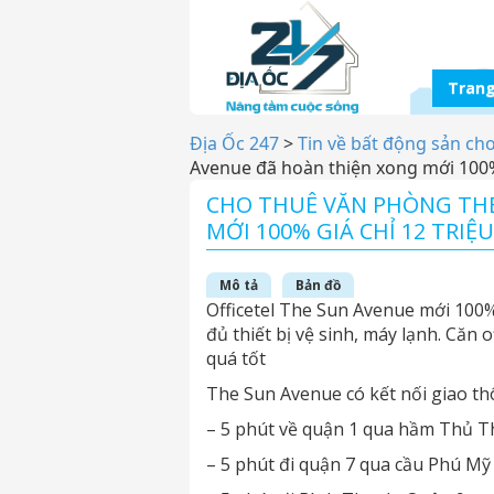
Trang
Địa Ốc 247
>
Tin về bất động sản ch
Avenue đã hoàn thiện xong mới 100% 
CHO THUÊ VĂN PHÒNG TH
MỚI 100% GIÁ CHỈ 12 TRIỆU
Mô tả
Bản đồ
Officetel The Sun Avenue mới 100%
đủ thiết bị vệ sinh, máy lạnh. Căn of
quá tốt
The Sun Avenue có kết nối giao th
– 5 phút về quận 1 qua hầm Thủ 
– 5 phút đi quận 7 qua cầu Phú Mỹ