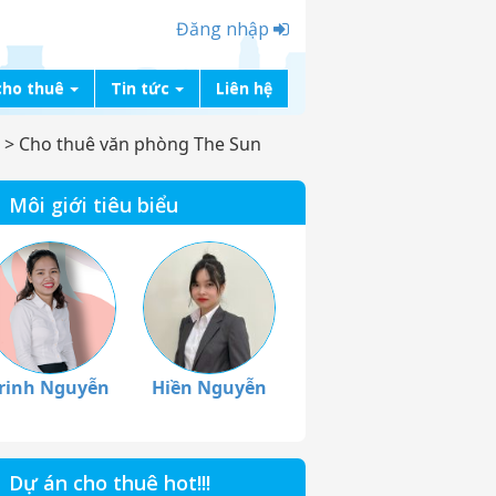
Đăng nhập
cho thuê
Tin tức
Liên hệ
>
Cho thuê văn phòng The Sun
Môi giới tiêu biểu
rinh Nguyễn
Hiền Nguyễn
Dự án cho thuê hot!!!