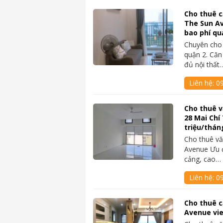
Cho thuê c
The Sun Av
bao phí qu
Chuyên cho
quận 2. Căn
đủ nội thất
Liên hệ:
0
Cho thuê 
28 Mai Chí
triệu/thán
Cho thuê vă
Avenue Ưu đi
cảng, cao…
Liên hệ:
0
Cho thuê c
Avenue vi