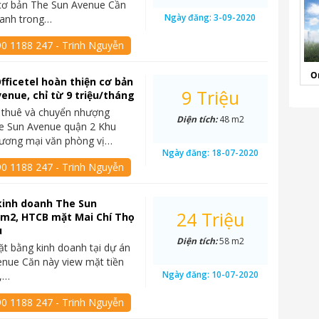
 cơ bản The Sun Avenue Cần
Ngày đăng:
3-09-2020
hanh trong…
90 1188 247 - Trinh Nguyễn
O
fficetel hoàn thiện cơ bản
9 Triệu
enue, chỉ từ 9 triệu/tháng
 thuê và chuyển nhượng
Diện tích:
48 m2
he Sun Avenue quận 2 Khu
hương mại văn phòng vị…
Ngày đăng:
18-07-2020
90 1188 247 - Trinh Nguyễn
kinh doanh The Sun
24 Triệu
8m2, HTCB mặt Mai Chí Thọ
u
Diện tích:
58 m2
t bằng kinh doanh tại dự án
nue Căn này view mặt tiền
Ngày đăng:
10-07-2020
ọ,…
90 1188 247 - Trinh Nguyễn