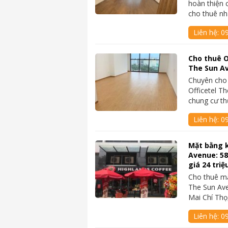
hoàn thiện
cho thuê n
Liên hệ:
0
Cho thuê O
The Sun Av
Chuyên cho
Officetel T
chung cư t
Liên hệ:
0
Mặt bằng 
Avenue: 5
giá 24 triệ
Cho thuê mặ
The Sun Ave
Mai Chí Th
Liên hệ:
0