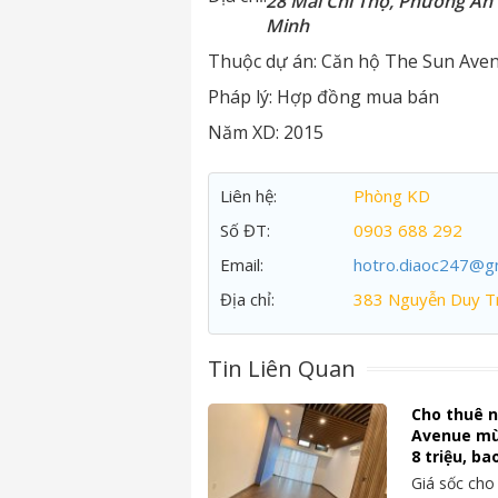
28 Mai Chí Thọ, Phường An 
Minh
Thuộc dự án:
Căn hộ The Sun Ave
Pháp lý:
Hợp đồng mua bán
Năm XD:
2015
Liên hệ:
Phòng KD
Số ĐT:
0903 688 292
Email:
hotro.diaoc247@g
Địa chỉ:
383 Nguyễn Duy Tr
Tin Liên Quan
Cho thuê n
Avenue mù
8 triệu, ba
Giá sốc cho