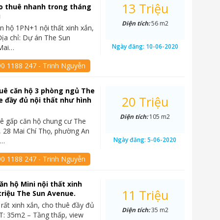
13 Triệu
o thuê nhanh trong tháng
u
Diện tích:
56 m2
n hộ 1PN+1 nội thất xinh xắn,
ịa chỉ: Dự án The Sun
Ngày đăng:
10-06-2020
Mai…
90 1188 247 - Trinh Nguyễn
uê căn hộ 3 phòng ngủ The
20 Triệu
 đầy đủ nội thất như hình
Diện tích:
105 m2
ê gấp căn hộ chung cư The
 28 Mai Chí Thọ, phường An
Ngày đăng:
5-06-2020
2…
90 1188 247 - Trinh Nguyễn
ăn hộ Mini nội thất xinh
11 Triệu
 triệu The Sun Avenue.
 rất xinh xắn, cho thuê đầy đủ
Diện tích:
35 m2
DT: 35m2 – Tầng thấp, view