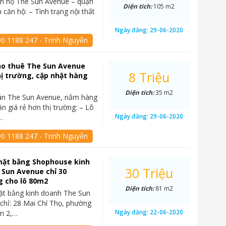
ăn hộ The Sun Avenue – quận
Diện tích:
105 m2
 căn hộ: – Tình trạng nội thất
Ngày đăng:
29-06-2020
90 1188 247 - Trinh Nguyễn
ho thuê The Sun Avenue
8 Triệu
hị trường, cập nhật hàng
Diện tích:
35 m2
án The Sun Avenue, nắm hàng
ăn giá rẻ hơn thị trường: – Lô
Ngày đăng:
29-06-2020
…
90 1188 247 - Trinh Nguyễn
mặt bằng Shophouse kinh
30 Triệu
 Sun Avenue chỉ 30
g cho lô 80m2
Diện tích:
81 m2
ặt bằng kinh doanh The Sun
chỉ: 28 Mai Chí Thọ, phường
Ngày đăng:
22-06-2020
n 2,…