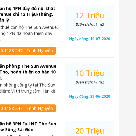
ăn hộ 1PN đầy đủ nội thất
12 Triệu
enue chỉ 12 triệu/tháng,
ản lý
Diện tích:
51 m2
 thuê căn hộ The Sun Avenue,
 hộ 1PN đã hoàn thiện đầy
Ngày đăng:
10-07-2020
…
90 1188 247 - Trinh Nguyễn
văn phòng The Sun Avenue
10 Triệu
 Thọ, hoàn thiện cơ bản 10
g.
Diện tích:
47 m2
n phòng công ty tại The Sun
ểm: Vị trí trung tâm: liền kề
Ngày đăng:
29-06-2020
90 1188 247 - Trinh Nguyễn
ăn hộ 3PN Full NT The Sun
20 Triệu
ew Sông Sài Gòn