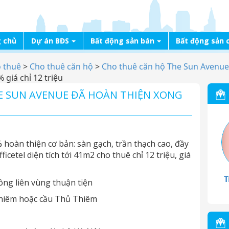
 chủ
Dự án BĐS
Bất động sản bán
Bất động sản 
o thuê
>
Cho thuê căn hộ
>
Cho thuê căn hộ The Sun Avenue
giá chỉ 12 triệu
E SUN AVENUE ĐÃ HOÀN THIỆN XONG
 hoàn thiện cơ bản: sàn gạch, trần thạch cao, đầy
ficetel diện tích tới 41m2 cho thuê chỉ 12 triệu, giá
T
ông liên vùng thuận tiện
Thiêm hoặc cầu Thủ Thiêm