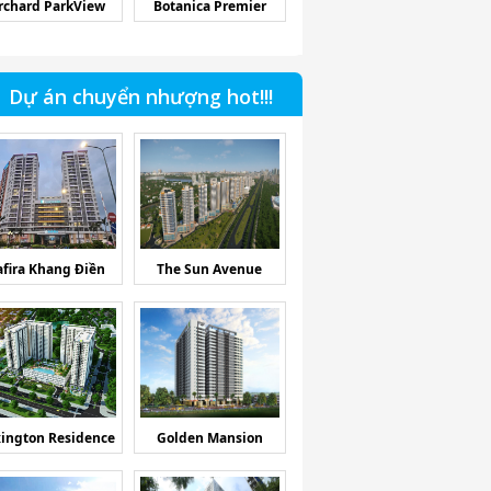
rchard ParkView
Botanica Premier
Dự án chuyển nhượng hot!!!
afira Khang Điền
The Sun Avenue
ington Residence
Golden Mansion