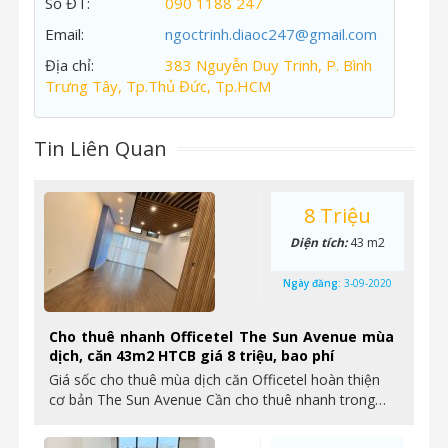
Số ĐT:
090 1188 247
Email:
ngoctrinh.diaoc247@gmail.com
Địa chỉ:
383 Nguyễn Duy Trinh, P. Bình
Trưng Tây, Tp.Thủ Đức, Tp.HCM
Tin Liên Quan
8 Triệu
Diện tích:
43 m2
Ngày đăng:
3-09-2020
Cho thuê nhanh Officetel The Sun Avenue mùa
dịch, căn 43m2 HTCB giá 8 triệu, bao phí
Giá sốc cho thuê mùa dịch căn Officetel hoàn thiện
cơ bản The Sun Avenue Cần cho thuê nhanh trong…