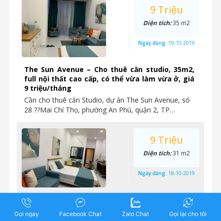
9 Triệu
Diện tích:
35 m2
Ngày đăng:
19-10-2019
The Sun Avenue – Cho thuê căn studio, 35m2,
full nội thất cao cấp, có thể vừa làm vừa ở, giá
9 triệu/tháng
Cần cho thuê căn Studio, dự án The Sun Avenue, só
28 ??Mai Chí Thọ, phường An Phú, quận 2, TP…
9 Triệu
Diện tích:
31 m2
Ngày đăng:
18-10-2019
Cho thuê căn hộ Studio 1PN, nhà đẹp lung linh
tại The Sun Avenue chỉ 9 triệu/tháng
Gọi ngay
Facebook Chat
Zalo Chat
Gọi lại cho tôi
Cho thuê nhanh căn hộ Studio 1PN chung cư cao cấp