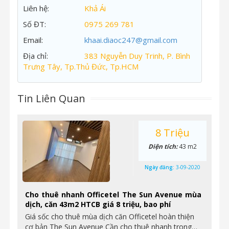
Liên hệ:
Khả Ái
Số ĐT:
0975 269 781
Email:
khaai.diaoc247@gmail.com
Địa chỉ:
383 Nguyễn Duy Trinh, P. Bình
Trưng Tây, Tp.Thủ Đức, Tp.HCM
Tin Liên Quan
8 Triệu
Diện tích:
43 m2
Ngày đăng:
3-09-2020
Cho thuê nhanh Officetel The Sun Avenue mùa
dịch, căn 43m2 HTCB giá 8 triệu, bao phí
Giá sốc cho thuê mùa dịch căn Officetel hoàn thiện
cơ bản The Sun Avenue Cần cho thuê nhanh trong…