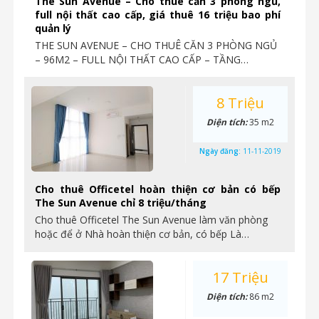
The Sun Avenue – Cho thuê căn 3 phòng ngủ,
full nội thất cao cấp, giá thuê 16 triệu bao phí
quản lý
THE SUN AVENUE – CHO THUÊ CĂN 3 PHÒNG NGỦ
– 96M2 – FULL NỘI THẤT CAO CẤP – TẦNG…
8 Triệu
Diện tích:
35 m2
Ngày đăng:
11-11-2019
Cho thuê Officetel hoàn thiện cơ bản có bếp
The Sun Avenue chỉ 8 triệu/tháng
Cho thuê Officetel The Sun Avenue làm văn phòng
hoặc để ở Nhà hoàn thiện cơ bản, có bếp Là…
17 Triệu
Diện tích:
86 m2