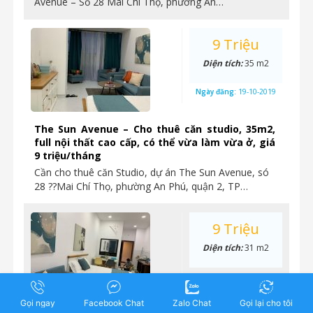
Avenue – Số 28 Mai Chí Thọ, phường An…
9 Triệu
Diện tích:
35 m2
Ngày đăng:
19-10-2019
The Sun Avenue – Cho thuê căn studio, 35m2,
full nội thất cao cấp, có thể vừa làm vừa ở, giá
9 triệu/tháng
Cần cho thuê căn Studio, dự án The Sun Avenue, só
28 ??Mai Chí Thọ, phường An Phú, quận 2, TP…
9 Triệu
Diện tích:
31 m2
Ngày đăng:
18-10-2019
Gọi ngay
Facebook Chat
Zalo Chat
Gọi lại cho tôi