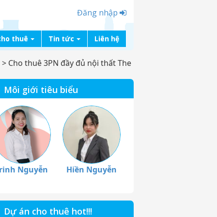
Đăng nhập
cho thuê
Tin tức
Liên hệ
>
Cho thuê 3PN đầy đủ nội thất The
Môi giới tiêu biểu
rinh Nguyễn
Hiền Nguyễn
Dự án cho thuê hot!!!