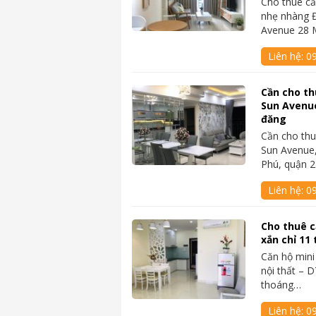
Cho thuê că
nhẹ nhàng Đ
Avenue 28 
Liên hệ:
0
Cần cho th
Sun Avenue
đăng
Cần cho thu
Sun Avenue,
Phú, quận 
Liên hệ:
0
Cho thuê c
xắn chỉ 11
Căn hộ mini
nội thất – 
thoáng…
Liên hệ:
0