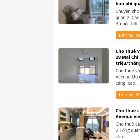
bao phí qu
Chuyên cho
quận 2. Căn
đủ nội thất
Liên hệ:
0
Cho thuê 
28 Mai Chí
triệu/thán
Cho thuê vă
Avenue Ưu đi
cảng, cao…
Liên hệ:
0
Cho thuê c
Avenue vi
Cho thuê c
2 Tổng quan
cho…