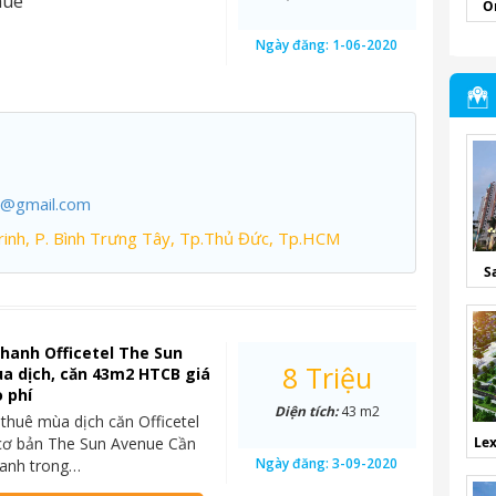
nue
O
Ngày đăng:
1-06-2020
7@gmail.com
inh, P. Bình Trưng Tây, Tp.Thủ Đức, Tp.HCM
S
hanh Officetel The Sun
8 Triệu
a dịch, căn 43m2 HTCB giá
o phí
Diện tích:
43 m2
 thuê mùa dịch căn Officetel
 cơ bản The Sun Avenue Cần
Lex
Ngày đăng:
3-09-2020
hanh trong…