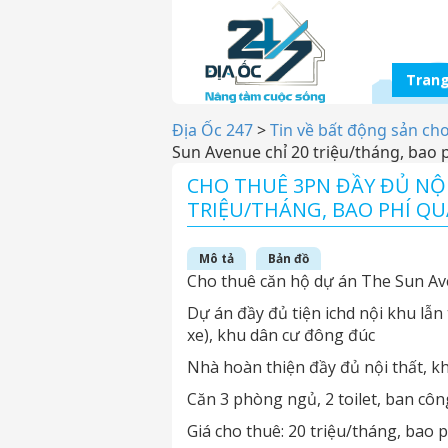
Trang
Địa Ốc 247
>
Tin về bất động sản ch
Sun Avenue chỉ 20 triệu/tháng, bao p
CHO THUÊ 3PN ĐẦY ĐỦ NỘI
TRIỆU/THÁNG, BAO PHÍ QU
Mô tả
Bản đồ
Cho thuê căn hộ dự án The Sun A
Dự án đầy đủ tiện ichd nội khu lẫn 
xe), khu dân cư đông đúc
Nhà hoàn thiện đầy đủ nội thất, khá
Căn 3 phòng ngủ, 2 toilet, ban cô
Giá cho thuê: 20 triệu/tháng, bao p