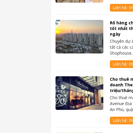
Liên hệ:
0
Rổ hàng c
tốt nhất t
ngày
Chuyên dự 
tất cả các c
Shophouse
Liên hệ:
0
Cho thuê 
doanh The
triệu/thán
Cho thuê m
Avenue Địa 
An Phú, quậ
Liên hệ:
0