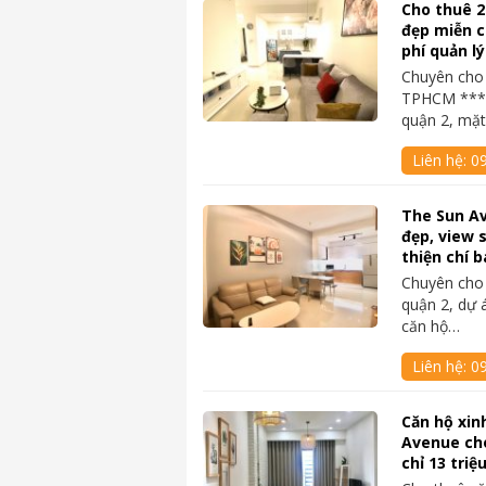
Cho thuê 
đẹp miễn c
phí quản lý
Chuyên cho 
TPHCM ****
quận 2, mặ
Liên hệ:
0
The Sun Av
đẹp, view 
thiện chí b
Chuyên cho 
quận 2, dự 
căn hộ…
Liên hệ:
0
Căn hộ xin
Avenue ch
chỉ 13 triệ