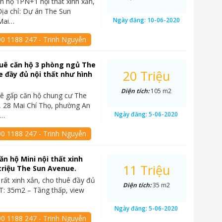
n hộ 1PN+1 nội thất xinh xắn,
ịa chỉ: Dự án The Sun
Ngày đăng:
10-06-2020
Mai…
90 1188 247 - Trinh Nguyễn
uê căn hộ 3 phòng ngủ The
20 Triệu
 đầy đủ nội thất như hình
Diện tích:
105 m2
ê gấp căn hộ chung cư The
 28 Mai Chí Thọ, phường An
Ngày đăng:
5-06-2020
2…
90 1188 247 - Trinh Nguyễn
ăn hộ Mini nội thất xinh
11 Triệu
 triệu The Sun Avenue.
 rất xinh xắn, cho thuê đầy đủ
Diện tích:
35 m2
DT: 35m2 – Tầng thấp, view
Ngày đăng:
5-06-2020
90 1188 247 - Trinh Nguyễn