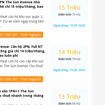
2PN The Sun Avenue nhà
15 Triệu
hê chỉ 15 triệu/tháng, bao
Diện tích:
73 m2
thuê căn hộ khu vực quận 2,
 Dự án nằm ngay trung tâm
Ngày đăng:
19-06-2020
t…
90 1188 247 - Trinh Nguyễn
enue: Căn hộ 2PN, Full NT
14 Triệu
sông giá chỉ 14 triệu/tháng,
ao luôn phí
Diện tích:
76 m2
thuê căn hộ cao cấp khu vực
án The Sun Avenue Cho thuê
Ngày đăng:
19-06-2020
90 1188 247 - Trinh Nguyễn
h xắn 1PN+1 The Sun
13 Triệu
o thuê nhanh trong tháng
u
Diện tích:
56 m2