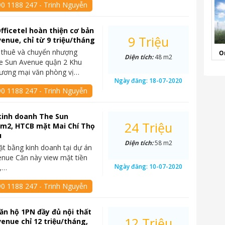
90 1188 247 - Trinh Nguyễn
fficetel hoàn thiện cơ bản
9 Triệu
enue, chỉ từ 9 triệu/tháng
 thuê và chuyển nhượng
O
Diện tích:
48 m2
he Sun Avenue quận 2 Khu
hương mại văn phòng vị…
Ngày đăng:
18-07-2020
90 1188 247 - Trinh Nguyễn
kinh doanh The Sun
24 Triệu
8m2, HTCB mặt Mai Chí Thọ
u
Diện tích:
58 m2
t bằng kinh doanh tại dự án
nue Căn này view mặt tiền
Ngày đăng:
10-07-2020
ọ,…
90 1188 247 - Trinh Nguyễn
ăn hộ 1PN đầy đủ nội thất
12 Triệu
enue chỉ 12 triệu/tháng,