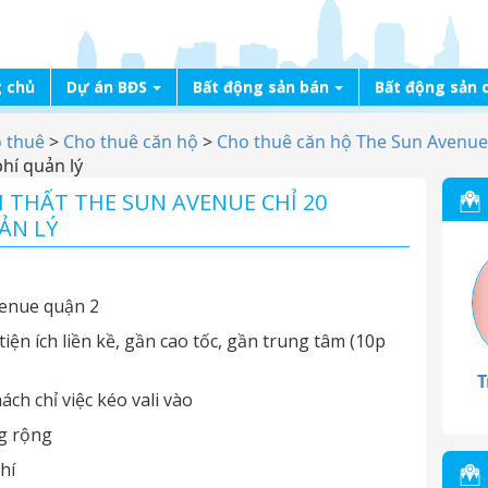
 chủ
Dự án BĐS
Bất động sản bán
Bất động sản 
o thuê
>
Cho thuê căn hộ
>
Cho thuê căn hộ The Sun Avenue
hí quản lý
 THẤT THE SUN AVENUE CHỈ 20
ẢN LÝ
venue quận 2
tiện ích liền kề, gần cao tốc, gần trung tâm (10p
T
ch chỉ việc kéo vali vào
ng rộng
hí