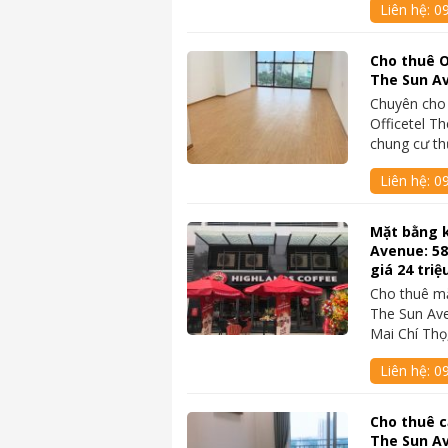
Liên hệ:
0
Cho thuê O
The Sun Av
Chuyên cho
Officetel T
chung cư t
Liên hệ:
0
Mặt bằng 
Avenue: 5
giá 24 triệ
Cho thuê mặ
The Sun Ave
Mai Chí Th
Liên hệ:
0
Cho thuê c
The Sun Av