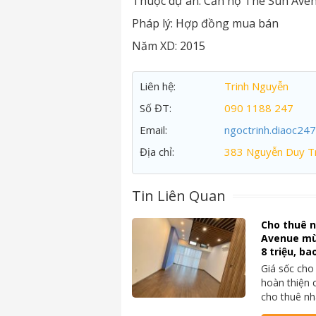
Thuộc dự án:
Căn hộ The Sun Ave
Pháp lý:
Hợp đồng mua bán
Năm XD:
2015
Liên hệ:
Trinh Nguyễn
Số ĐT:
090 1188 247
Email:
ngoctrinh.diaoc24
Địa chỉ:
383 Nguyễn Duy Tr
Tin Liên Quan
Cho thuê n
Avenue mù
8 triệu, ba
Giá sốc cho
hoàn thiện
cho thuê n