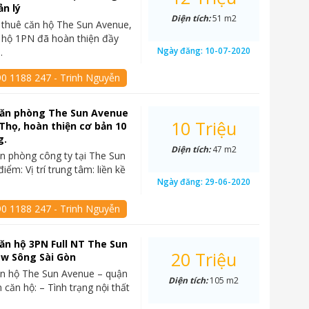
ản lý
Diện tích:
51 m2
 thuê căn hộ The Sun Avenue,
 hộ 1PN đã hoàn thiện đầy
Ngày đăng:
10-07-2020
…
90 1188 247 - Trinh Nguyễn
văn phòng The Sun Avenue
10 Triệu
 Thọ, hoàn thiện cơ bản 10
g.
Diện tích:
47 m2
n phòng công ty tại The Sun
ểm: Vị trí trung tâm: liền kề
Ngày đăng:
29-06-2020
90 1188 247 - Trinh Nguyễn
ăn hộ 3PN Full NT The Sun
20 Triệu
ew Sông Sài Gòn
ăn hộ The Sun Avenue – quận
Diện tích:
105 m2
 căn hộ: – Tình trạng nội thất