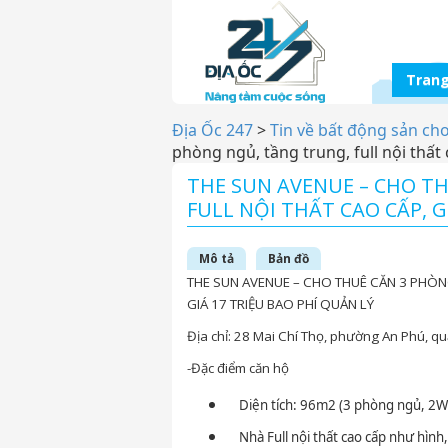
Trang
Địa Ốc 247
>
Tin về bất động sản ch
phòng ngủ, tầng trung, full nội thất 
THE SUN AVENUE – CHO T
FULL NỘI THẤT CAO CẤP, G
Mô tả
Bản đồ
THE SUN AVENUE – CHO THUÊ CĂN 3 PHÒNG
GIÁ 17 TRIỆU BAO PHÍ QUẢN LÝ
Địa chỉ: 28 Mai Chí Thọ, phường An Phú, qu
-Đặc điểm căn hộ
Diện tích: 96m2 (3 phòng ngủ, 2W
Nhà Full nội thất cao cấp như hình