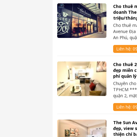
Cho thuê 
doanh The
triệu/thán
Cho thuê m
Avenue Địa 
An Phú, quậ
Liên hệ:
0
Cho thuê 
đẹp miễn c
phí quản lý
Chuyên cho 
TPHCM ****
quận 2, mặ
Liên hệ:
0
The Sun Av
đẹp, view 
thiện chí b