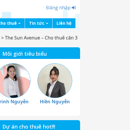
Đăng nhập
cho thuê
Tin tức
Liên hệ
>
The Sun Avenue – Cho thuê căn 3
Môi giới tiêu biểu
rinh Nguyễn
Hiền Nguyễn
Dự án cho thuê hot!!!