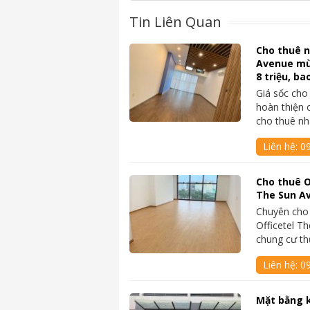
Tin Liên Quan
Cho thuê n
Avenue mù
8 triệu, ba
Giá sốc cho
hoàn thiện
cho thuê n
Liên hệ:
0
Cho thuê O
The Sun Av
Chuyên cho
Officetel T
chung cư t
Liên hệ:
0
Mặt bằng 