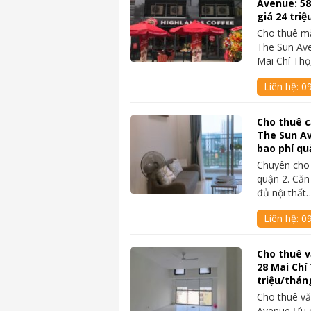
Avenue: 5
giá 24 triệ
Cho thuê mặ
The Sun Ave
Mai Chí Th
Liên hệ:
0
Cho thuê c
The Sun Av
bao phí qu
Chuyên cho
quận 2. Căn
đủ nội thất
Liên hệ:
0
Cho thuê 
28 Mai Chí
triệu/thán
Cho thuê vă
Avenue Ưu đi