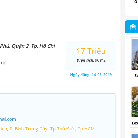
O
Phú, Quận 2, Tp. Hồ Chí
17 Triệu
Diện tích:
96 m2
nue
Ngày đăng:
14-08-2019
S
ail.com
Lex
inh, P. Bình Trưng Tây, Tp.Thủ Đức, Tp.HCM