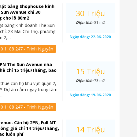
mặt bằng Shophouse kinh
30 Triệu
 Sun Avenue chỉ 30
g cho lô 80m2
Diện tích:
81 m2
ặt bằng kinh doanh The Sun
chỉ: 28 Mai Chí Thọ, phường
Ngày đăng:
22-06-2020
n 2,…
90 1188 247 - Trinh Nguyễn
2PN The Sun Avenue nhà
15 Triệu
hê chỉ 15 triệu/tháng, bao
Diện tích:
73 m2
thuê căn hộ khu vực quận 2,
 Dự án nằm ngay trung tâm
Ngày đăng:
19-06-2020
t…
90 1188 247 - Trinh Nguyễn
enue: Căn hộ 2PN, Full NT
14 Triệu
sông giá chỉ 14 triệu/tháng,
ao luôn phí