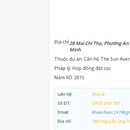
Địa chỉ:
28 Mai Chí Thọ, Phường An 
Minh
Thuộc dự án:
Căn hộ The Sun Ave
Pháp lý:
Hợp đồng đặt cọc
Năm XD:
2015
Liên hệ:
Khả Ái
Số ĐT:
0975 269 781
Email:
khaai.diaoc247@gm
Địa chỉ:
383 Nguyễn Duy Tr