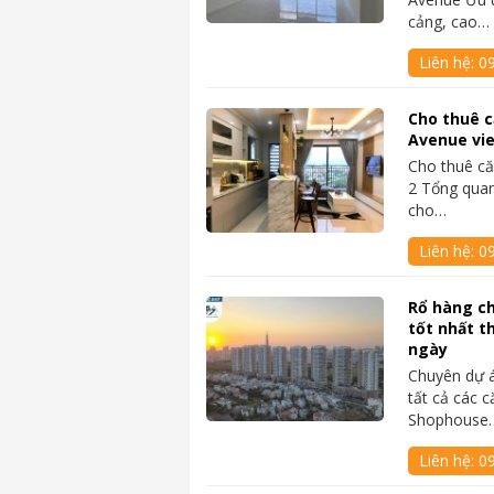
cảng, cao…
Liên hệ:
0
Cho thuê c
Avenue vi
Cho thuê c
2 Tổng quan
cho…
Liên hệ:
0
Rổ hàng c
tốt nhất t
ngày
Chuyên dự 
tất cả các c
Shophouse
Liên hệ:
0