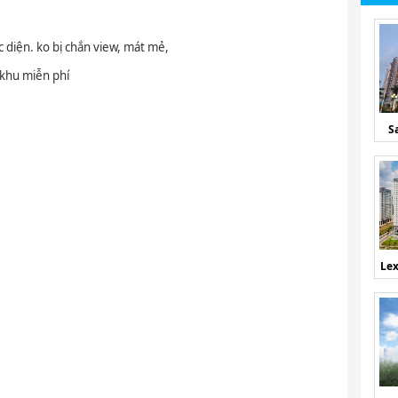
 diện. ko bị chắn view, mát mẻ,
 khu miễn phí
S
Lex