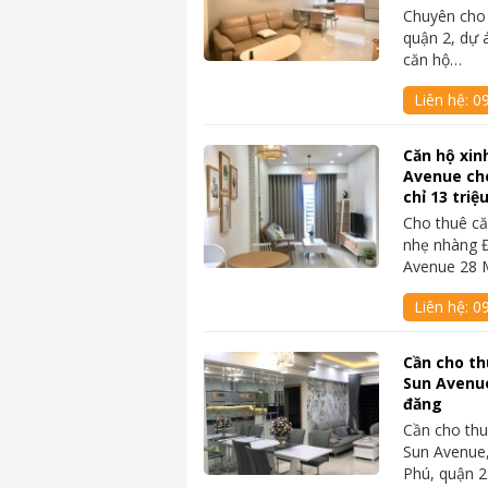
Chuyên cho 
quận 2, dự 
căn hộ…
Liên hệ:
0
Căn hộ xin
Avenue ch
chỉ 13 triệ
Cho thuê că
nhẹ nhàng Đ
Avenue 28 
Liên hệ:
0
Cần cho th
Sun Avenue
đăng
Cần cho thu
Sun Avenue,
Phú, quận 