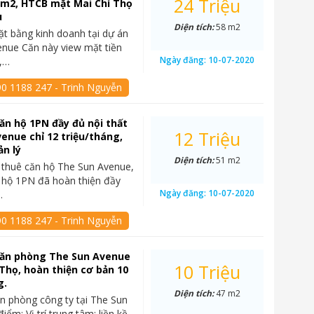
24 Triệu
8m2, HTCB mặt Mai Chí Thọ
u
Diện tích:
58 m2
t bằng kinh doanh tại dự án
nue Căn này view mặt tiền
Ngày đăng:
10-07-2020
ọ,…
90 1188 247 - Trinh Nguyễn
ăn hộ 1PN đầy đủ nội thất
12 Triệu
enue chỉ 12 triệu/tháng,
ản lý
Diện tích:
51 m2
 thuê căn hộ The Sun Avenue,
 hộ 1PN đã hoàn thiện đầy
Ngày đăng:
10-07-2020
…
90 1188 247 - Trinh Nguyễn
văn phòng The Sun Avenue
10 Triệu
 Thọ, hoàn thiện cơ bản 10
g.
Diện tích:
47 m2
n phòng công ty tại The Sun
ểm: Vị trí trung tâm: liền kề