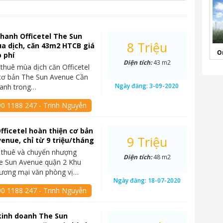
hanh Officetel The Sun
8 Triệu
a dịch, căn 43m2 HTCB giá
O
o phí
Diện tích:
43 m2
 thuê mùa dịch căn Officetel
 cơ bản The Sun Avenue Cần
Ngày đăng:
3-09-2020
hanh trong…
90 1188 247 - Trinh Nguyễn
fficetel hoàn thiện cơ bản
9 Triệu
enue, chỉ từ 9 triệu/tháng
 thuê và chuyển nhượng
Diện tích:
48 m2
he Sun Avenue quận 2 Khu
hương mại văn phòng vị…
Ngày đăng:
18-07-2020
90 1188 247 - Trinh Nguyễn
kinh doanh The Sun