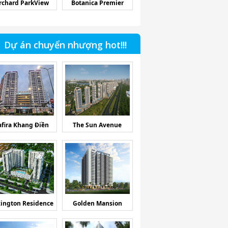
rchard ParkView
Botanica Premier
Dự án chuyển nhượng hot!!!
afira Khang Điền
The Sun Avenue
ington Residence
Golden Mansion