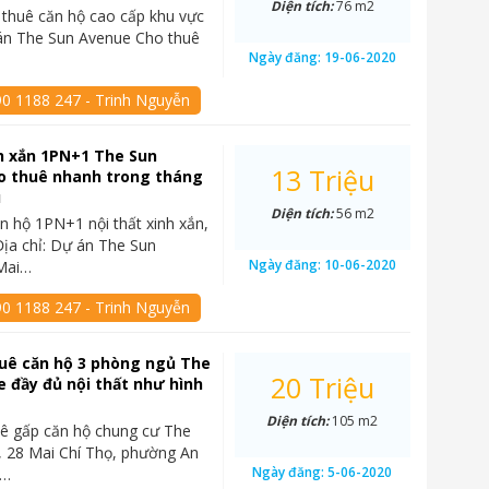
Diện tích:
76 m2
thuê căn hộ cao cấp khu vực
án The Sun Avenue Cho thuê
Ngày đăng:
19-06-2020
90 1188 247 - Trinh Nguyễn
h xắn 1PN+1 The Sun
13 Triệu
o thuê nhanh trong tháng
u
Diện tích:
56 m2
n hộ 1PN+1 nội thất xinh xắn,
ịa chỉ: Dự án The Sun
Ngày đăng:
10-06-2020
Mai…
90 1188 247 - Trinh Nguyễn
uê căn hộ 3 phòng ngủ The
20 Triệu
 đầy đủ nội thất như hình
Diện tích:
105 m2
ê gấp căn hộ chung cư The
 28 Mai Chí Thọ, phường An
Ngày đăng:
5-06-2020
2…