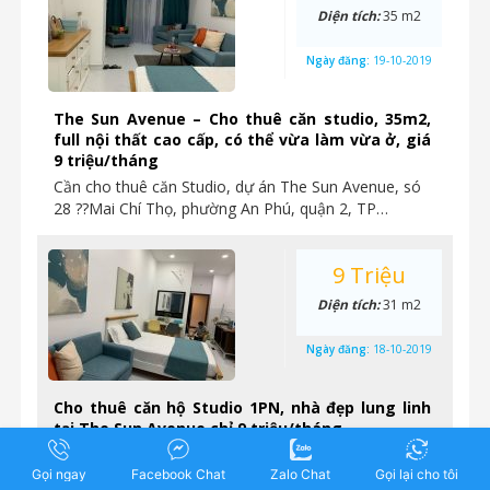
Diện tích:
35 m2
Ngày đăng:
19-10-2019
The Sun Avenue – Cho thuê căn studio, 35m2,
full nội thất cao cấp, có thể vừa làm vừa ở, giá
9 triệu/tháng
Cần cho thuê căn Studio, dự án The Sun Avenue, só
28 ??Mai Chí Thọ, phường An Phú, quận 2, TP…
9 Triệu
Diện tích:
31 m2
Ngày đăng:
18-10-2019
Cho thuê căn hộ Studio 1PN, nhà đẹp lung linh
tại The Sun Avenue chỉ 9 triệu/tháng
Cho thuê nhanh căn hộ Studio 1PN chung cư cao cấp
Gọi ngay
The Sun Avenue Nhà hoàn thiện y như hình,…
Facebook Chat
Zalo Chat
Gọi lại cho tôi