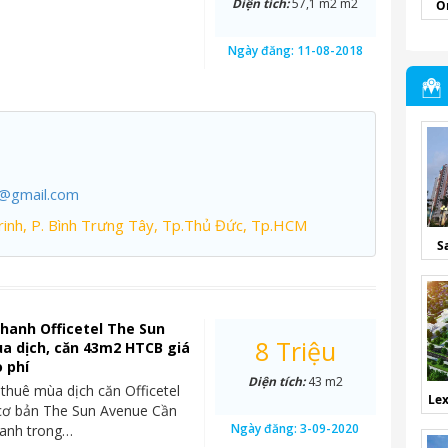
Diện tích:
57,1 m2 m2
O
Ngày đăng:
11-08-2018
7@gmail.com
inh, P. Bình Trưng Tây, Tp.Thủ Đức, Tp.HCM
S
hanh Officetel The Sun
8 Triệu
a dịch, căn 43m2 HTCB giá
o phí
Diện tích:
43 m2
 thuê mùa dịch căn Officetel
Lex
 cơ bản The Sun Avenue Cần
Ngày đăng:
3-09-2020
hanh trong…