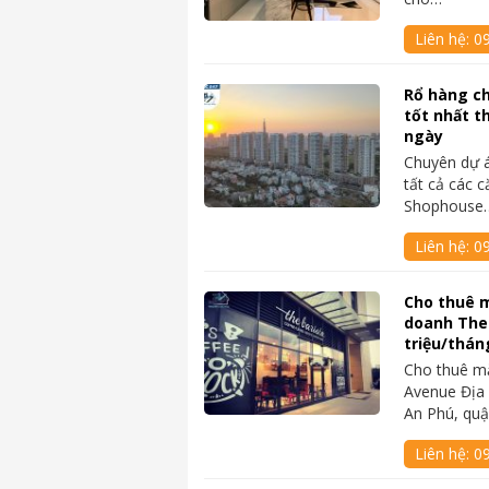
Liên hệ:
0
Rổ hàng c
tốt nhất t
ngày
Chuyên dự 
tất cả các c
Shophouse
Liên hệ:
0
Cho thuê 
doanh The
triệu/thán
Cho thuê m
Avenue Địa 
An Phú, quậ
Liên hệ:
0