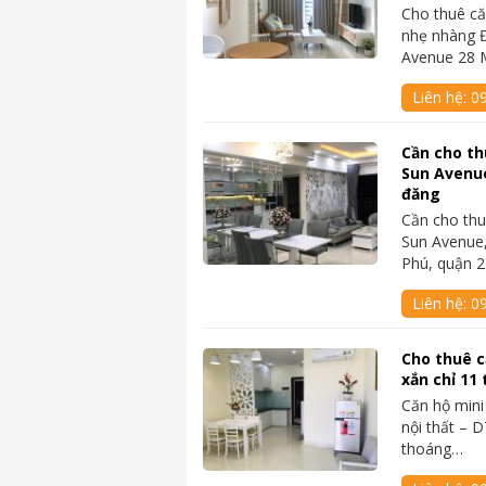
Cho thuê că
nhẹ nhàng Đ
Avenue 28 
Liên hệ:
0
Cần cho th
Sun Avenue
đăng
Cần cho thu
Sun Avenue,
Phú, quận 
Liên hệ:
0
Cho thuê c
xắn chỉ 11
Căn hộ mini
nội thất – 
thoáng…