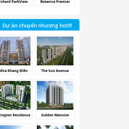
rchard ParkView
Botanica Premier
Dự án chuyển nhượng hot!!!
afira Khang Điền
The Sun Avenue
ington Residence
Golden Mansion