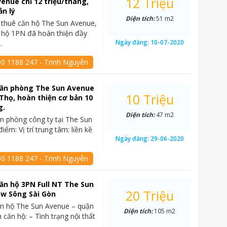
12 Triệu
enue chỉ 12 triệu/tháng,
ản lý
Diện tích:
51 m2
 thuê căn hộ The Sun Avenue,
 hộ 1PN đã hoàn thiện đầy
Ngày đăng:
10-07-2020
…
90 1188 247 - Trinh Nguyễn
văn phòng The Sun Avenue
10 Triệu
 Thọ, hoàn thiện cơ bản 10
g.
Diện tích:
47 m2
n phòng công ty tại The Sun
ểm: Vị trí trung tâm: liền kề
Ngày đăng:
29-06-2020
90 1188 247 - Trinh Nguyễn
ăn hộ 3PN Full NT The Sun
20 Triệu
ew Sông Sài Gòn
ăn hộ The Sun Avenue – quận
Diện tích:
105 m2
 căn hộ: – Tình trạng nội thất