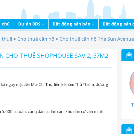
 chủ
Dự án BĐS
Bất động sản bán
Bất động sản 
o thuê
>
Cho thuê căn hộ
>
Cho thuê căn hộ The Sun Avenue
N CHO THUÊ SHOPHOUSE SAV.2, 57M2
lợi ngay mặt tiền Mai Chí Thọ, liền kề hầm Thủ Thiêm, đường
T
n 5.000 cư dân, cùng dân cư lân cận: khu dân cư văn minh