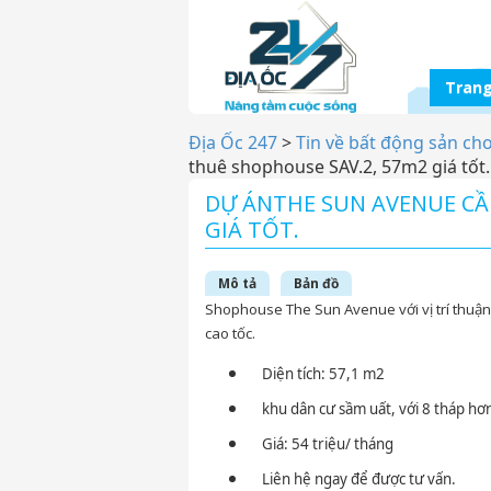
Trang
Địa Ốc 247
>
Tin về bất động sản ch
thuê shophouse SAV.2, 57m2 giá tốt.
DỰ ÁNTHE SUN AVENUE CẦ
GIÁ TỐT.
Mô tả
Bản đồ
Shophouse The Sun Avenue với vị trí thuận 
cao tốc.
Diện tích: 57,1 m2
khu dân cư sầm uất, với 8 tháp hơ
Giá: 54 triệu/ tháng
Liên hệ ngay để được tư vấn.