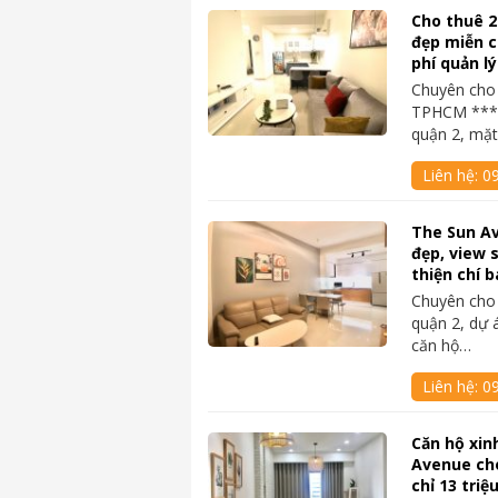
Cho thuê 
đẹp miễn c
phí quản lý
Chuyên cho 
TPHCM ****
quận 2, mặ
Liên hệ:
0
The Sun Av
đẹp, view 
thiện chí b
Chuyên cho 
quận 2, dự 
căn hộ…
Liên hệ:
0
Căn hộ xin
Avenue ch
chỉ 13 triệ