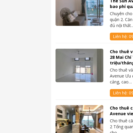
The Sun Av
bao phí qu
Chuyên cho
quận 2. Căn
đủ nội thất
Liên hệ:
0
Cho thuê 
28 Mai Chí
triệu/thán
Cho thuê vă
Avenue Ưu đi
cảng, cao…
Liên hệ:
0
Cho thuê c
Avenue vi
Cho thuê c
2 Tổng quan
cho…