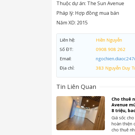
Thuộc dự án:
The Sun Avenue
Pháp lý:
Hợp đồng mua bán
Năm XD:
2015
Liên hệ:
Hiền Nguyễn
Số ĐT:
0908 908 262
Email:
ngochien.diaoc24
Địa chỉ:
383 Nguyễn Duy Tr
Tin Liên Quan
Cho thuê n
Avenue mù
8 triệu, ba
Giá sốc cho
hoàn thiện
cho thuê n