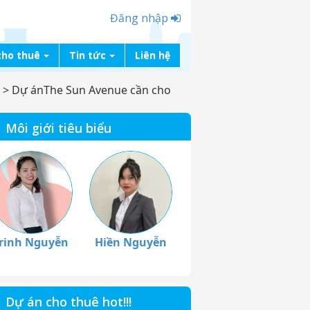
Đăng nhập
cho thuê
Tin tức
Liên hệ
>
Dự ánThe Sun Avenue cần cho
Môi giới tiêu biểu
rinh Nguyễn
Hiền Nguyễn
Dự án cho thuê hot!!!