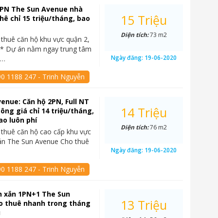
2PN The Sun Avenue nhà
15 Triệu
hê chỉ 15 triệu/tháng, bao
Diện tích:
73 m2
thuê căn hộ khu vực quận 2,
 Dự án nằm ngay trung tâm
Ngày đăng:
19-06-2020
t…
90 1188 247 - Trinh Nguyễn
enue: Căn hộ 2PN, Full NT
14 Triệu
sông giá chỉ 14 triệu/tháng,
ao luôn phí
Diện tích:
76 m2
thuê căn hộ cao cấp khu vực
án The Sun Avenue Cho thuê
Ngày đăng:
19-06-2020
90 1188 247 - Trinh Nguyễn
h xắn 1PN+1 The Sun
13 Triệu
o thuê nhanh trong tháng
u