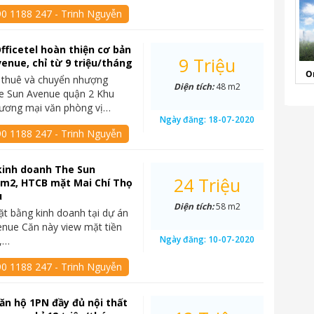
90 1188 247 - Trinh Nguyễn
fficetel hoàn thiện cơ bản
9 Triệu
enue, chỉ từ 9 triệu/tháng
O
 thuê và chuyển nhượng
Diện tích:
48 m2
he Sun Avenue quận 2 Khu
hương mại văn phòng vị…
Ngày đăng:
18-07-2020
90 1188 247 - Trinh Nguyễn
kinh doanh The Sun
24 Triệu
8m2, HTCB mặt Mai Chí Thọ
u
Diện tích:
58 m2
t bằng kinh doanh tại dự án
nue Căn này view mặt tiền
Ngày đăng:
10-07-2020
ọ,…
90 1188 247 - Trinh Nguyễn
ăn hộ 1PN đầy đủ nội thất