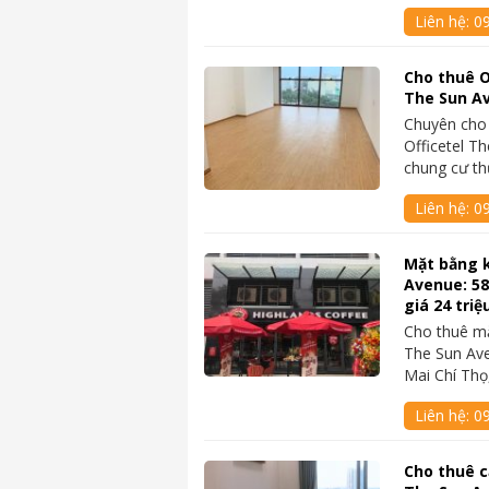
Liên hệ:
0
Cho thuê O
The Sun Av
Chuyên cho
Officetel T
chung cư t
Liên hệ:
0
Mặt bằng 
Avenue: 5
giá 24 triệ
Cho thuê mặ
The Sun Ave
Mai Chí Th
Liên hệ:
0
Cho thuê c