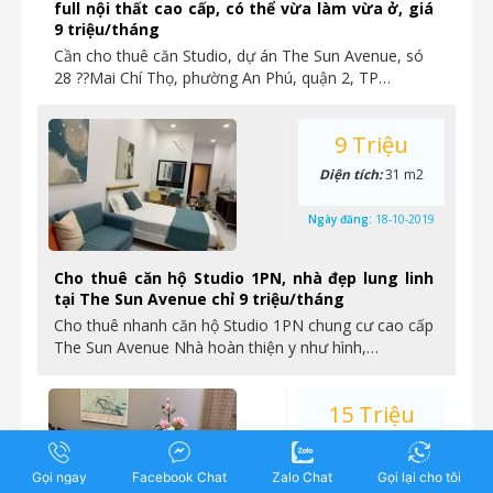
full nội thất cao cấp, có thể vừa làm vừa ở, giá
9 triệu/tháng
Cần cho thuê căn Studio, dự án The Sun Avenue, só
28 ??Mai Chí Thọ, phường An Phú, quận 2, TP…
9 Triệu
Diện tích:
31 m2
Ngày đăng:
18-10-2019
Cho thuê căn hộ Studio 1PN, nhà đẹp lung linh
tại The Sun Avenue chỉ 9 triệu/tháng
Cho thuê nhanh căn hộ Studio 1PN chung cư cao cấp
The Sun Avenue Nhà hoàn thiện y như hình,…
15 Triệu
Diện tích:
76 m2
Gọi ngay
Facebook Chat
Zalo Chat
Gọi lại cho tôi
Ngày đăng:
15-10-2019