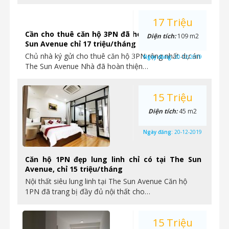
17 Triệu
Cần cho thuê căn hộ 3PN đã hoàn thiện tại The
Diện tích:
109 m2
Sun Avenue chỉ 17 triệu/tháng
Chủ nhà ký gửi cho thuê căn hộ 3PN rộng nhất dự án
Ngày đăng:
20-12-2019
The Sun Avenue Nhà đã hoàn thiện…
15 Triệu
Diện tích:
45 m2
Ngày đăng:
20-12-2019
Căn hộ 1PN đẹp lung linh chỉ có tại The Sun
Avenue, chỉ 15 triệu/tháng
Nội thất siêu lung linh tại The Sun Avenue Căn hộ
1PN đã trang bị đầy đủ nội thất cho…
15 Triệu