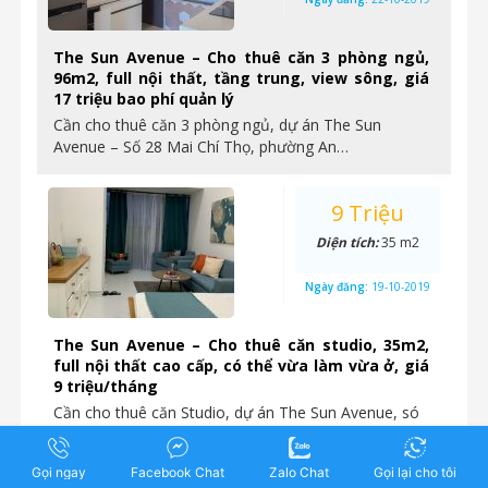
The Sun Avenue – Cho thuê căn 3 phòng ngủ,
96m2, full nội thất, tầng trung, view sông, giá
17 triệu bao phí quản lý
Cần cho thuê căn 3 phòng ngủ, dự án The Sun
Avenue – Số 28 Mai Chí Thọ, phường An…
9 Triệu
Diện tích:
35 m2
Ngày đăng:
19-10-2019
The Sun Avenue – Cho thuê căn studio, 35m2,
full nội thất cao cấp, có thể vừa làm vừa ở, giá
9 triệu/tháng
Cần cho thuê căn Studio, dự án The Sun Avenue, só
28 ??Mai Chí Thọ, phường An Phú, quận 2, TP…
Gọi ngay
Facebook Chat
Zalo Chat
Gọi lại cho tôi