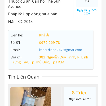
Thuộc dự án:
Căn hộ The Sun
m2
Avenue
Ngày đăng:
7-05-
Pháp lý:
Hợp đồng mua bán
2020
Năm XD:
2015
Liên hệ:
Khả Ái
Số ĐT:
0975 269 781
Email:
khaai.diaoc247@gmail.com
Địa chỉ:
383 Nguyễn Duy Trinh, P. Bình
Trưng Tây, Tp.Thủ Đức, Tp.HCM
Tin Liên Quan
8 Triệu
Diện tích:
43 m2