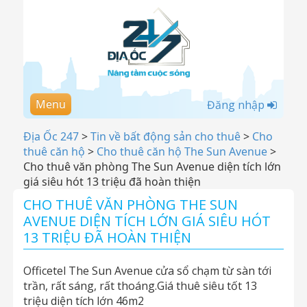
Menu
Đăng nhập
Địa Ốc 247
>
Tin về bất động sản cho thuê
>
Cho
thuê căn hộ
>
Cho thuê căn hộ The Sun Avenue
>
Cho thuê văn phòng The Sun Avenue diện tích lớn
giá siêu hót 13 triệu đã hoàn thiện
CHO THUÊ VĂN PHÒNG THE SUN
AVENUE DIỆN TÍCH LỚN GIÁ SIÊU HÓT
13 TRIỆU ĐÃ HOÀN THIỆN
Officetel The Sun Avenue cửa sổ chạm từ sàn tới
trần, rất sáng, rất thoáng.Giá thuê siêu tốt 13
triệu diện tích lớn 46m2