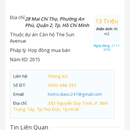
Địa chỉ:
28 Mai Chí Thọ, Phường An
13 Triệu
Phú, Quận 2, Tp. Hồ Chí Minh
Diện tích:
46
Thuộc dự án:
Căn hộ The Sun
m2
Avenue
Ngày đăng:
21-11-
Pháp lý:
Hợp đồng mua bán
2018
Năm XD:
2015
Liên hệ:
Phòng KD
Số ĐT:
0903 688 292
Email:
hotro.diaoc247@gmail.com
Địa chỉ:
383 Nguyễn Duy Trinh, P. Bình
Trưng Tây, Tp.Thủ Đức, Tp.HCM
Tin Liên Quan