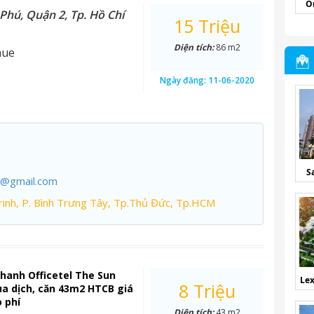
O
Phú, Quận 2, Tp. Hồ Chí
15 Triệu
Diện tích:
86 m2
nue
Ngày đăng:
11-06-2020
S
7@gmail.com
inh, P. Bình Trưng Tây, Tp.Thủ Đức, Tp.HCM
hanh Officetel The Sun
Lex
8 Triệu
a dịch, căn 43m2 HTCB giá
o phí
Diện tích:
43 m2