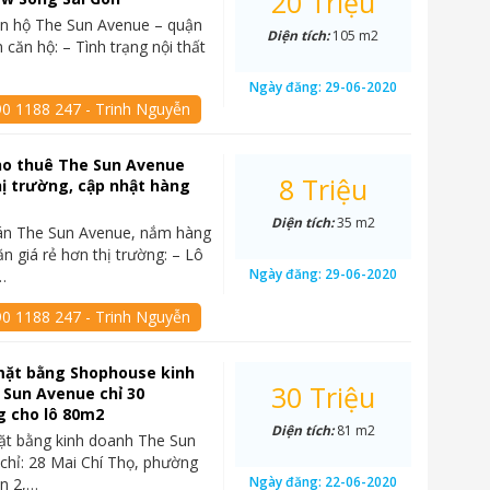
20 Triệu
ăn hộ The Sun Avenue – quận
Diện tích:
105 m2
 căn hộ: – Tình trạng nội thất
Ngày đăng:
29-06-2020
90 1188 247 - Trinh Nguyễn
ho thuê The Sun Avenue
8 Triệu
hị trường, cập nhật hàng
Diện tích:
35 m2
án The Sun Avenue, nắm hàng
ăn giá rẻ hơn thị trường: – Lô
Ngày đăng:
29-06-2020
…
90 1188 247 - Trinh Nguyễn
mặt bằng Shophouse kinh
30 Triệu
 Sun Avenue chỉ 30
g cho lô 80m2
Diện tích:
81 m2
ặt bằng kinh doanh The Sun
chỉ: 28 Mai Chí Thọ, phường
Ngày đăng:
22-06-2020
n 2,…