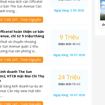
 thuê mùa dịch căn Officetel
 cơ bản The Sun Avenue Cần
Ngày đăng:
3-09-2020
hanh trong…
90 1188 247 - Trinh Nguyễn
O
fficetel hoàn thiện cơ bản
9 Triệu
enue, chỉ từ 9 triệu/tháng
 thuê và chuyển nhượng
Diện tích:
48 m2
he Sun Avenue quận 2 Khu
hương mại văn phòng vị…
Ngày đăng:
18-07-2020
90 1188 247 - Trinh Nguyễn
kinh doanh The Sun
24 Triệu
8m2, HTCB mặt Mai Chí Thọ
u
Diện tích:
58 m2
t bằng kinh doanh tại dự án
nue Căn này view mặt tiền
Ngày đăng:
10-07-2020
ọ,…
90 1188 247 - Trinh Nguyễn