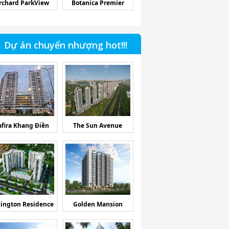
rchard ParkView
Botanica Premier
Dự án chuyển nhượng hot!!!
afira Khang Điền
The Sun Avenue
ington Residence
Golden Mansion