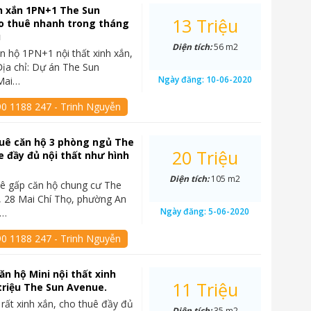
h xắn 1PN+1 The Sun
13 Triệu
o thuê nhanh trong tháng
u
Diện tích:
56 m2
n hộ 1PN+1 nội thất xinh xắn,
ịa chỉ: Dự án The Sun
Ngày đăng:
10-06-2020
Mai…
90 1188 247 - Trinh Nguyễn
uê căn hộ 3 phòng ngủ The
20 Triệu
 đầy đủ nội thất như hình
Diện tích:
105 m2
ê gấp căn hộ chung cư The
 28 Mai Chí Thọ, phường An
Ngày đăng:
5-06-2020
2…
90 1188 247 - Trinh Nguyễn
ăn hộ Mini nội thất xinh
11 Triệu
 triệu The Sun Avenue.
 rất xinh xắn, cho thuê đầy đủ
Diện tích:
35 m2