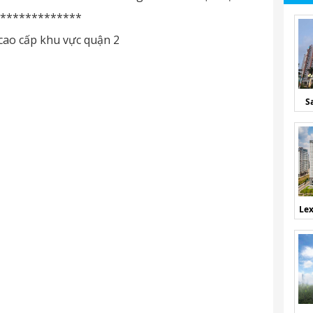
*************
cao cấp khu vực quận 2
S
Lex