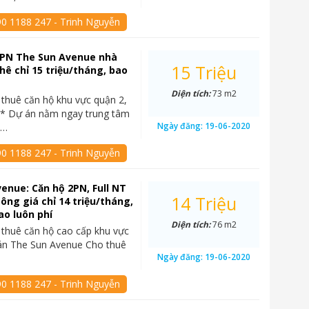
90 1188 247 - Trinh Nguyễn
2PN The Sun Avenue nhà
15 Triệu
hê chỉ 15 triệu/tháng, bao
Diện tích:
73 m2
thuê căn hộ khu vực quận 2,
 Dự án nằm ngay trung tâm
Ngày đăng:
19-06-2020
t…
90 1188 247 - Trinh Nguyễn
enue: Căn hộ 2PN, Full NT
14 Triệu
sông giá chỉ 14 triệu/tháng,
ao luôn phí
Diện tích:
76 m2
thuê căn hộ cao cấp khu vực
án The Sun Avenue Cho thuê
Ngày đăng:
19-06-2020
90 1188 247 - Trinh Nguyễn