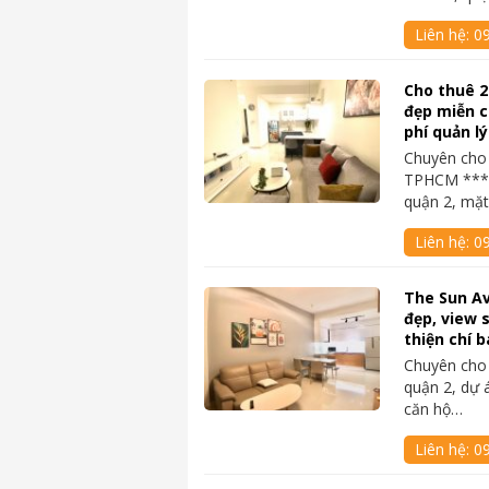
Liên hệ:
0
Cho thuê 
đẹp miễn c
phí quản lý
Chuyên cho 
TPHCM ****
quận 2, mặ
Liên hệ:
0
The Sun Av
đẹp, view 
thiện chí b
Chuyên cho 
quận 2, dự 
căn hộ…
Liên hệ:
0