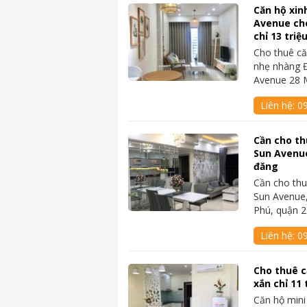
Căn hộ xin
Avenue ch
chỉ 13 triệ
Cho thuê că
nhẹ nhàng Đ
Avenue 28 
Liên hệ:
0
Cần cho th
Sun Avenue
đăng
Cần cho thu
Sun Avenue,
Phú, quận 
Liên hệ:
0
Cho thuê c
xắn chỉ 11
Căn hộ mini