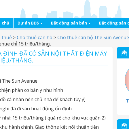
 chủ
Dự án BĐS
Bất động sản bán
Bất động sản 
o thuê
>
Cho thuê căn hộ
>
Cho thuê căn hộ The Sun Avenue
enue chỉ 15 triệu/tháng.
 ĐÌNH ĐÃ CÓ SẴN NỘI THẤT ĐIỆN MÁY
RIỆU/THÁNG.
ại The Sun Avenue
 thiện phần cơ bản y như hình
( đồ cá nhân nên chủ nhà để khách tùy ý)
T
 nghi đã đi vào hoạt động ổn định
ữ nhà: 15 triệu/tháng ( quá rẻ cho khu vực quận 2)
 khu hành chính. Giao thông kết nối thuận tiện