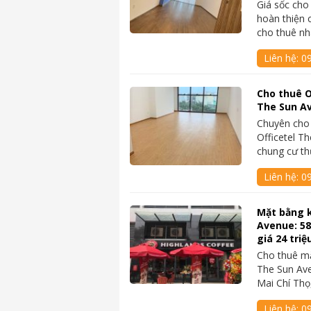
Giá sốc cho
hoàn thiện
cho thuê n
Liên hệ:
0
Cho thuê O
The Sun Av
Chuyên cho
Officetel T
chung cư t
Liên hệ:
0
Mặt bằng 
Avenue: 5
giá 24 triệ
Cho thuê mặ
The Sun Ave
Mai Chí Th
Liên hệ:
0