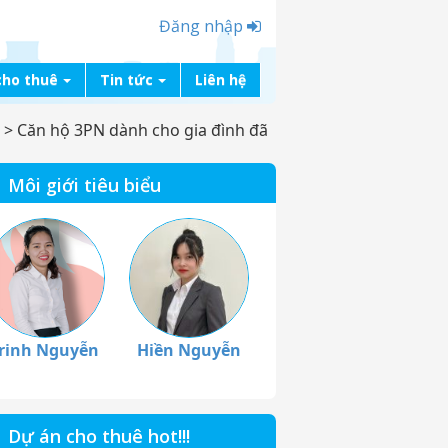
Đăng nhập
cho thuê
Tin tức
Liên hệ
>
Căn hộ 3PN dành cho gia đình đã
Môi giới tiêu biểu
rinh Nguyễn
Hiền Nguyễn
Dự án cho thuê hot!!!