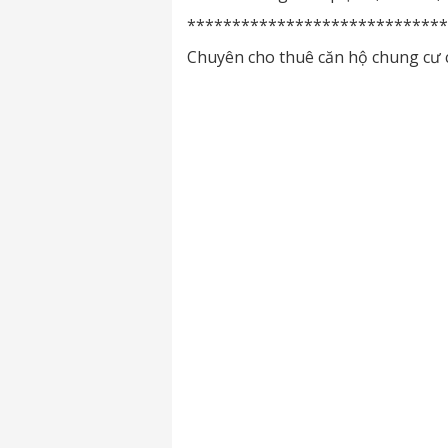
*****************************
Chuyên cho thuê căn hộ chung cư 