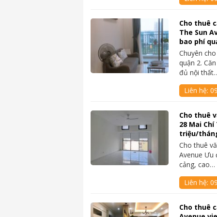
Cho thuê c
The Sun Av
bao phí qu
Chuyên cho
quận 2. Căn
đủ nội thất
Liên hệ:
0
Cho thuê 
28 Mai Chí
triệu/thán
Cho thuê vă
Avenue Ưu đi
cảng, cao…
Liên hệ:
0
Cho thuê c
Avenue vi