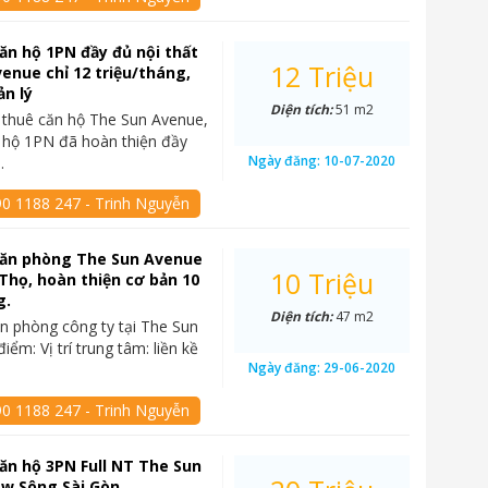
ăn hộ 1PN đầy đủ nội thất
12 Triệu
enue chỉ 12 triệu/tháng,
ản lý
Diện tích:
51 m2
 thuê căn hộ The Sun Avenue,
 hộ 1PN đã hoàn thiện đầy
Ngày đăng:
10-07-2020
…
90 1188 247 - Trinh Nguyễn
văn phòng The Sun Avenue
10 Triệu
 Thọ, hoàn thiện cơ bản 10
g.
Diện tích:
47 m2
n phòng công ty tại The Sun
ểm: Vị trí trung tâm: liền kề
Ngày đăng:
29-06-2020
90 1188 247 - Trinh Nguyễn
ăn hộ 3PN Full NT The Sun
ew Sông Sài Gòn