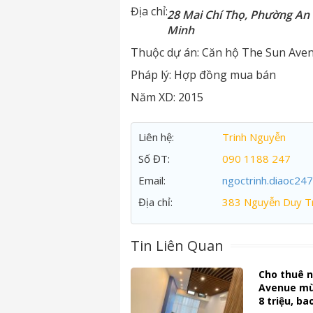
Địa chỉ:
28 Mai Chí Thọ, Phường An 
Minh
Thuộc dự án:
Căn hộ The Sun Ave
Pháp lý:
Hợp đồng mua bán
Năm XD:
2015
Liên hệ:
Trinh Nguyễn
Số ĐT:
090 1188 247
Email:
ngoctrinh.diaoc24
Địa chỉ:
383 Nguyễn Duy Tr
Tin Liên Quan
Cho thuê n
Avenue mù
8 triệu, ba