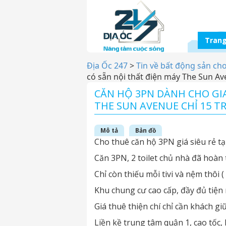
Trang
Địa Ốc 247
>
Tin về bất động sản ch
có sẵn nội thất điện máy The Sun Av
CĂN HỘ 3PN DÀNH CHO GIA
THE SUN AVENUE CHỈ 15 T
Mô tả
Bản đồ
Cho thuê căn hộ 3PN giá siêu rẻ t
Căn 3PN, 2 toilet chủ nhà đã hoàn
Chỉ còn thiếu mỗi tivi và nệm thôi 
Khu chung cư cao cấp, đầy đủ tiện
Giá thuê thiện chí chỉ cần khách gi
Liền kề trung tâm quận 1, cao tốc,