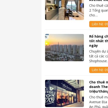
Cho thuê c
2 Tổng quan
cho…
Liên hệ:
0
Rổ hàng c
tốt nhất t
ngày
Chuyên dự 
tất cả các c
Shophouse
Liên hệ:
0
Cho thuê 
doanh The
triệu/thán
Cho thuê m
Avenue Địa 
An Phú, quậ