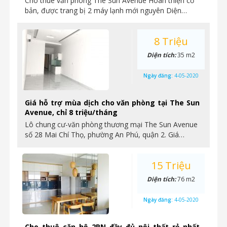
Cho thuê văn phòng The Sun Avenue Hoàn thiện cơ
bản, được trang bị 2 máy lạnh mới nguyên Diện…
8 Triệu
Diện tích:
35 m2
Ngày đăng:
4-05-2020
Giá hỗ trợ mùa dịch cho văn phòng tại The Sun
Avenue, chỉ 8 triệu/tháng
Lô chung cư-văn phòng thương mại The Sun Avenue
số 28 Mai Chí Thọ, phường An Phú, quận 2. Giá…
15 Triệu
Diện tích:
76 m2
Ngày đăng:
4-05-2020
Cho thuê căn hộ 2PN đầy đủ nội thất rẻ nhất