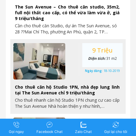
The Sun Avenue – Cho thuê căn studio, 35m2,
full nội thất cao cấp, có thể vừa làm vừa ở, giá
9 triệu/tháng
Cần cho thuê căn Studio, dự án The Sun Avenue, só
28 ??Mai Chí Thọ, phường An Phú, quận 2, TP…
9 Triệu
Diện tích:
31 m2
Ngày đăng:
18-10-2019
Cho thuê căn hộ Studio 1PN, nhà đẹp lung linh
tại The Sun Avenue chỉ 9 triệu/tháng
Cho thuê nhanh căn hộ Studio 1PN chung cư cao cấp
The Sun Avenue Nhà hoàn thiện y như hình,…
15 Triệu
Gọi ngay
Facebook Chat
Zalo Chat
Gọi lại cho tôi
Diện tích:
76 m2