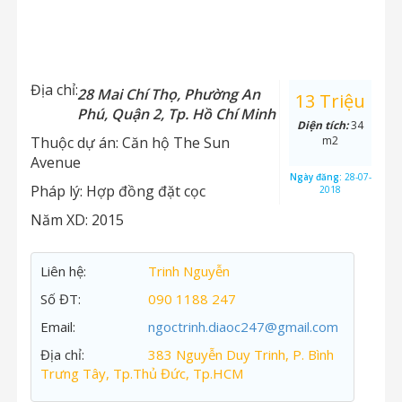
Địa chỉ:
28 Mai Chí Thọ, Phường An
13 Triệu
Phú, Quận 2, Tp. Hồ Chí Minh
Diện tích:
34
Thuộc dự án:
Căn hộ The Sun
m2
Avenue
Ngày đăng:
28-07-
Pháp lý:
Hợp đồng đặt cọc
2018
Năm XD:
2015
Liên hệ:
Trinh Nguyễn
Số ĐT:
090 1188 247
Email:
ngoctrinh.diaoc247@gmail.com
Địa chỉ:
383 Nguyễn Duy Trinh, P. Bình
Trưng Tây, Tp.Thủ Đức, Tp.HCM