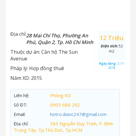
Địa chỉ:
28 Mai Chí Thọ, Phường An
12 Triệu
Phú, Quận 2, Tp. Hồ Chí Minh
Diện tích:
52
Thuộc dự án:
Căn hộ The Sun
m2
Avenue
Ngày đăng:
2-11-
Pháp lý:
Hợp đồng thuê
2018
Năm XD:
2015
Liên hệ:
Phòng KD
Số ĐT:
0903 688 292
Email:
hotro.diaoc247@gmail.com
Địa chỉ:
383 Nguyễn Duy Trinh, P. Bình
Trưng Tây, Tp.Thủ Đức, Tp.HCM