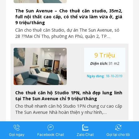
The Sun Avenue – Cho thuê căn studio, 35m2,
full nội thất cao cấp, có thể vừa làm vừa ở, giá
9 triệu/tháng
Cần cho thuê căn Studio, dự án The Sun Avenue, só
28 ??Mai Chí Thọ, phường An Phú, quận 2, TP…
9 Triệu
Diện tích:
31 m2
Ngày đăng:
18-10-2019
Cho thuê căn hộ Studio 1PN, nhà đẹp lung linh
tại The Sun Avenue chỉ 9 triệu/tháng
Cho thuê nhanh căn hộ Studio 1PN chung cư cao cấp
The Sun Avenue Nhà hoàn thiện y như hình,…
15 Triệu
Gọi ngay
Facebook Chat
Zalo Chat
Gọi lại cho tôi