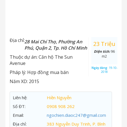
Địa chỉ:
28 Mai Chí Thọ, Phường An
23 Triệu
Phú, Quận 2, Tp. Hồ Chí Minh
Diện tích:
96
Thuộc dự án:
Căn hộ The Sun
m2
Avenue
Ngày đăng:
19-10-
Pháp lý:
Hợp đồng mua bán
2018
Năm XD:
2015
Liên hệ:
Hiền Nguyễn
Số ĐT:
0908 908 262
Email:
ngochien.diaoc247@gmail.com
Địa chỉ:
383 Nguyễn Duy Trinh, P. Bình