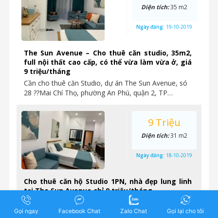
Diện tích:
35 m2
Ngày đăng:
19-10-2019
The Sun Avenue – Cho thuê căn studio, 35m2,
full nội thất cao cấp, có thể vừa làm vừa ở, giá
9 triệu/tháng
Cần cho thuê căn Studio, dự án The Sun Avenue, só
28 ??Mai Chí Thọ, phường An Phú, quận 2, TP…
9 Triệu
Diện tích:
31 m2
Ngày đăng:
18-10-2019
Cho thuê căn hộ Studio 1PN, nhà đẹp lung linh
tại The Sun Avenue chỉ 9 triệu/tháng
Cho thuê nhanh căn hộ Studio 1PN chung cư cao cấp
Gọi ngay
The Sun Avenue Nhà hoàn thiện y như hình,…
Facebook Chat
Zalo Chat
Gọi lại cho tôi