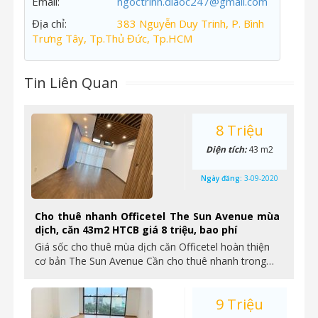
Email:
ngoctrinh.diaoc247@gmail.com
Địa chỉ:
383 Nguyễn Duy Trinh, P. Bình
Trưng Tây, Tp.Thủ Đức, Tp.HCM
Tin Liên Quan
8 Triệu
Diện tích:
43 m2
Ngày đăng:
3-09-2020
Cho thuê nhanh Officetel The Sun Avenue mùa
dịch, căn 43m2 HTCB giá 8 triệu, bao phí
Giá sốc cho thuê mùa dịch căn Officetel hoàn thiện
cơ bản The Sun Avenue Cần cho thuê nhanh trong…
9 Triệu