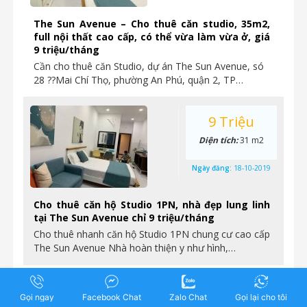
The Sun Avenue – Cho thuê căn studio, 35m2,
full nội thất cao cấp, có thể vừa làm vừa ở, giá
9 triệu/tháng
Cần cho thuê căn Studio, dự án The Sun Avenue, só
28 ??Mai Chí Thọ, phường An Phú, quận 2, TP…
9 Triệu
Diện tích:
31 m2
Ngày đăng:
18-10-2019
Cho thuê căn hộ Studio 1PN, nhà đẹp lung linh
tại The Sun Avenue chỉ 9 triệu/tháng
Cho thuê nhanh căn hộ Studio 1PN chung cư cao cấp
The Sun Avenue Nhà hoàn thiện y như hình,…
15 Triệu
Gọi ngay
Facebook Chat
Zalo Chat
Gọi lại cho tôi