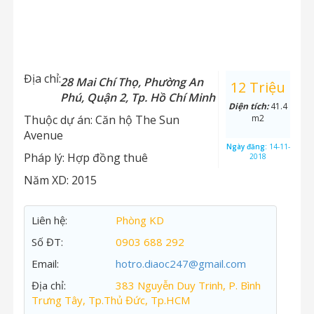
Địa chỉ:
28 Mai Chí Thọ, Phường An
12 Triệu
Phú, Quận 2, Tp. Hồ Chí Minh
Diện tích:
41.4
Thuộc dự án:
Căn hộ The Sun
m2
Avenue
Ngày đăng:
14-11-
Pháp lý:
Hợp đồng thuê
2018
Năm XD:
2015
Liên hệ:
Phòng KD
Số ĐT:
0903 688 292
Email:
hotro.diaoc247@gmail.com
Địa chỉ:
383 Nguyễn Duy Trinh, P. Bình
Trưng Tây, Tp.Thủ Đức, Tp.HCM