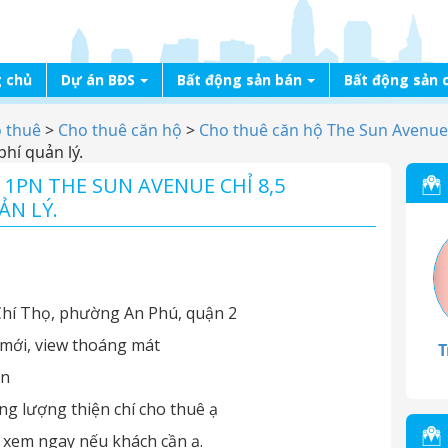
 chủ
Dự án BĐS
Bất động sản bán
Bất động sản 
o thuê
>
Cho thuê căn hộ
>
Cho thuê căn hộ The Sun Avenue
phí quản lý.
1PN THE SUN AVENUE CHỈ 8,5
ẢN LÝ.
Chí Thọ, phường An Phú, quận 2
 mới, view thoáng mát
T
an
ơng lượng thiện chí cho thuê ạ
 xem ngay nếu khách cần ạ.