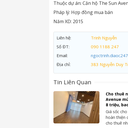
Thuộc dự án:
Căn hộ The Sun Ave
Pháp lý:
Hợp đồng mua bán
Năm XD:
2015
Liên hệ:
Trinh Nguyễn
Số ĐT:
090 1188 247
Email:
ngoctrinh.diaoc24
Địa chỉ:
383 Nguyễn Duy Tr
Tin Liên Quan
Cho thuê n
Avenue mù
8 triệu, ba
Giá sốc cho
hoàn thiện
cho thuê n