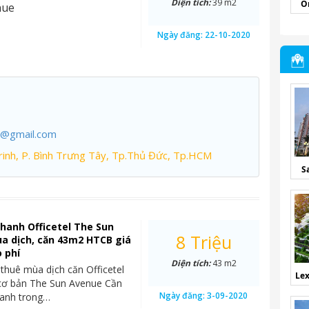
Diện tích:
39 m2
O
nue
Ngày đăng:
22-10-2020
7@gmail.com
inh, P. Bình Trưng Tây, Tp.Thủ Đức, Tp.HCM
S
hanh Officetel The Sun
8 Triệu
a dịch, căn 43m2 HTCB giá
o phí
Diện tích:
43 m2
 thuê mùa dịch căn Officetel
Lex
 cơ bản The Sun Avenue Cần
Ngày đăng:
3-09-2020
hanh trong…