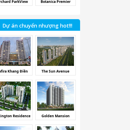
rchard ParkView
Botanica Premier
Dự án chuyển nhượng hot!!!
afira Khang Điền
The Sun Avenue
ington Residence
Golden Mansion