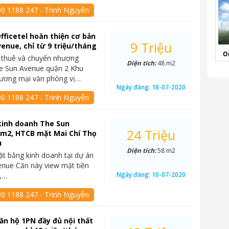
90 1188 247 - Trinh Nguyễn
fficetel hoàn thiện cơ bản
9 Triệu
enue, chỉ từ 9 triệu/tháng
O
 thuê và chuyển nhượng
Diện tích:
48 m2
he Sun Avenue quận 2 Khu
hương mại văn phòng vị…
Ngày đăng:
18-07-2020
90 1188 247 - Trinh Nguyễn
kinh doanh The Sun
24 Triệu
8m2, HTCB mặt Mai Chí Thọ
u
Diện tích:
58 m2
t bằng kinh doanh tại dự án
nue Căn này view mặt tiền
Ngày đăng:
10-07-2020
ọ,…
90 1188 247 - Trinh Nguyễn
ăn hộ 1PN đầy đủ nội thất