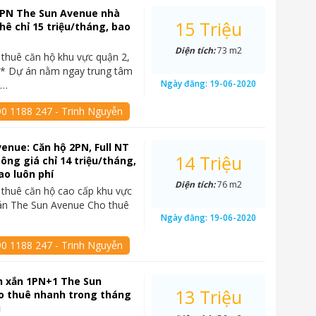
2PN The Sun Avenue nhà
15 Triệu
hê chỉ 15 triệu/tháng, bao
Diện tích:
73 m2
thuê căn hộ khu vực quận 2,
 Dự án nằm ngay trung tâm
Ngày đăng:
19-06-2020
t…
90 1188 247 - Trinh Nguyễn
enue: Căn hộ 2PN, Full NT
14 Triệu
sông giá chỉ 14 triệu/tháng,
ao luôn phí
Diện tích:
76 m2
thuê căn hộ cao cấp khu vực
án The Sun Avenue Cho thuê
Ngày đăng:
19-06-2020
90 1188 247 - Trinh Nguyễn
h xắn 1PN+1 The Sun
13 Triệu
o thuê nhanh trong tháng
u