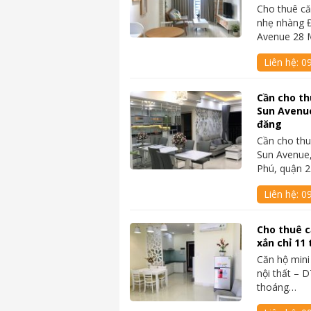
Cho thuê că
nhẹ nhàng Đ
Avenue 28 
Liên hệ:
0
Cần cho th
Sun Avenue
đăng
Cần cho thu
Sun Avenue,
Phú, quận 
Liên hệ:
0
Cho thuê c
xắn chỉ 11
Căn hộ mini
nội thất – 
thoáng…