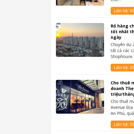
Liên hệ:
0
Rổ hàng c
tốt nhất t
ngày
Chuyên dự 
tất cả các c
Shophouse
Liên hệ:
0
Cho thuê 
doanh The
triệu/thán
Cho thuê m
Avenue Địa 
An Phú, quậ
Liên hệ:
0