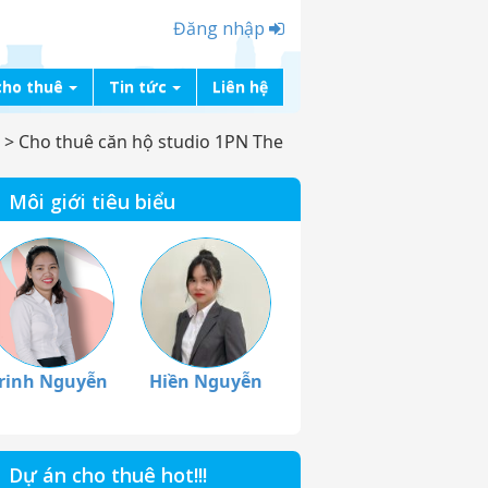
Đăng nhập
cho thuê
Tin tức
Liên hệ
>
Cho thuê căn hộ studio 1PN The
Môi giới tiêu biểu
rinh Nguyễn
Hiền Nguyễn
Dự án cho thuê hot!!!