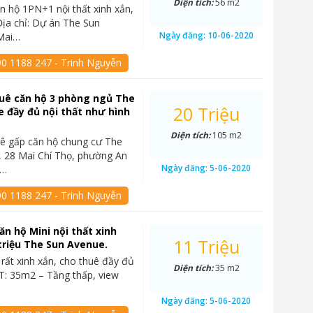
Diện tích:
56 m2
n hộ 1PN+1 nội thất xinh xắn,
ịa chỉ: Dự án The Sun
Ngày đăng:
10-06-2020
Mai…
90 1188 247 - Trinh Nguyễn
uê căn hộ 3 phòng ngủ The
20 Triệu
 đầy đủ nội thất như hình
Diện tích:
105 m2
ê gấp căn hộ chung cư The
 28 Mai Chí Thọ, phường An
Ngày đăng:
5-06-2020
2…
90 1188 247 - Trinh Nguyễn
ăn hộ Mini nội thất xinh
11 Triệu
 triệu The Sun Avenue.
 rất xinh xắn, cho thuê đầy đủ
Diện tích:
35 m2
DT: 35m2 – Tầng thấp, view
Ngày đăng:
5-06-2020