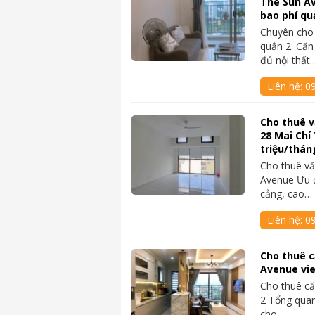
The Sun Av
bao phí qu
Chuyên cho
quận 2. Căn
đủ nội thất
Liên hệ:
0
Cho thuê 
28 Mai Chí
triệu/thán
Cho thuê vă
Avenue Ưu đi
cảng, cao…
Liên hệ:
0
Cho thuê c
Avenue vi
Cho thuê c
2 Tổng quan
cho…