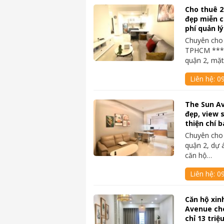
Cho thuê 
đẹp miễn c
phí quản lý
Chuyên cho 
TPHCM ****
quận 2, mặ
Liên hệ:
0
The Sun Av
đẹp, view 
thiện chí b
Chuyên cho 
quận 2, dự 
căn hộ…
Liên hệ:
0
Căn hộ xin
Avenue ch
chỉ 13 triệ