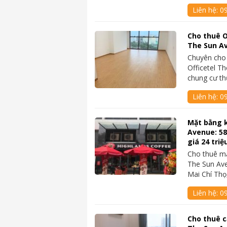
Liên hệ:
0
Cho thuê O
The Sun Av
Chuyên cho
Officetel T
chung cư t
Liên hệ:
0
Mặt bằng 
Avenue: 5
giá 24 triệ
Cho thuê mặ
The Sun Ave
Mai Chí Th
Liên hệ:
0
Cho thuê c