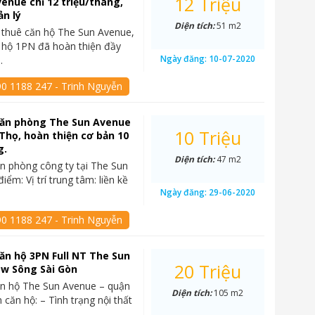
12 Triệu
enue chỉ 12 triệu/tháng,
ản lý
Diện tích:
51 m2
 thuê căn hộ The Sun Avenue,
 hộ 1PN đã hoàn thiện đầy
Ngày đăng:
10-07-2020
…
90 1188 247 - Trinh Nguyễn
văn phòng The Sun Avenue
10 Triệu
 Thọ, hoàn thiện cơ bản 10
g.
Diện tích:
47 m2
n phòng công ty tại The Sun
ểm: Vị trí trung tâm: liền kề
Ngày đăng:
29-06-2020
90 1188 247 - Trinh Nguyễn
ăn hộ 3PN Full NT The Sun
20 Triệu
ew Sông Sài Gòn
ăn hộ The Sun Avenue – quận
Diện tích:
105 m2
 căn hộ: – Tình trạng nội thất