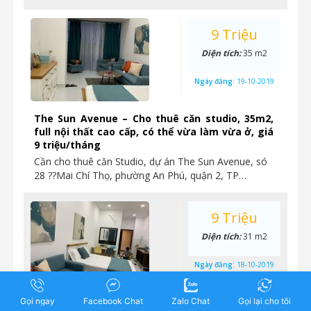
9 Triệu
Diện tích:
35 m2
Ngày đăng:
19-10-2019
The Sun Avenue – Cho thuê căn studio, 35m2,
full nội thất cao cấp, có thể vừa làm vừa ở, giá
9 triệu/tháng
Cần cho thuê căn Studio, dự án The Sun Avenue, só
28 ??Mai Chí Thọ, phường An Phú, quận 2, TP…
9 Triệu
Diện tích:
31 m2
Ngày đăng:
18-10-2019
Cho thuê căn hộ Studio 1PN, nhà đẹp lung linh
Gọi ngay
Facebook Chat
Zalo Chat
Gọi lại cho tôi