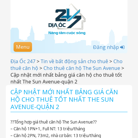
Menu
Đăng nhập
Địa Ốc 247
>
Tin về bất động sản cho thuê
>
Cho
thuê căn hộ
>
Cho thuê căn hộ The Sun Avenue
>
Cập nhật mới nhất bảng giá căn hộ cho thuê tốt
nhất The Sun Avenue-quận 2
CẬP NHẬT MỚI NHẤT BẢNG GIÁ CĂN
HỘ CHO THUÊ TỐT NHẤT THE SUN
AVENUE-QUẬN 2
?
?
Tổng hợp giá thuê căn hộ The Sun Avenue
?
?
– Căn hộ 1PN+1, Full NT: 13 triệu/tháng
– Căn hộ 2PN, 73m2, nhà cơ bản: 13 triệu/tháng