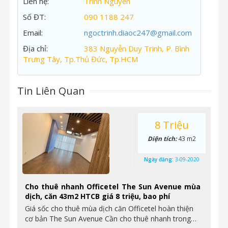
Liên hệ:
Trinh Nguyễn
Số ĐT:
090 1188 247
Email:
ngoctrinh.diaoc247@gmail.com
Địa chỉ:
383 Nguyễn Duy Trinh, P. Bình
Trưng Tây, Tp.Thủ Đức, Tp.HCM
Tin Liên Quan
8 Triệu
Diện tích:
43 m2
Ngày đăng:
3-09-2020
Cho thuê nhanh Officetel The Sun Avenue mùa
dịch, căn 43m2 HTCB giá 8 triệu, bao phí
Giá sốc cho thuê mùa dịch căn Officetel hoàn thiện
cơ bản The Sun Avenue Cần cho thuê nhanh trong…