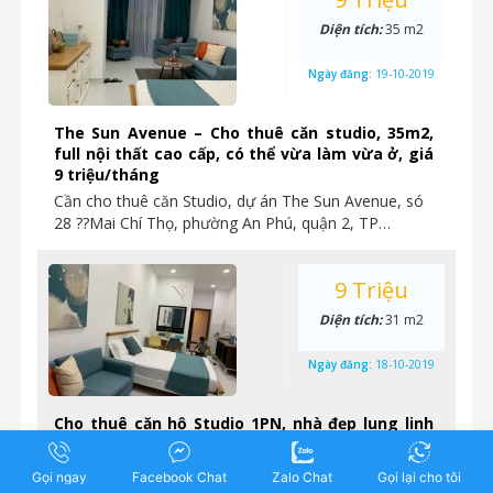
Diện tích:
35 m2
Ngày đăng:
19-10-2019
The Sun Avenue – Cho thuê căn studio, 35m2,
full nội thất cao cấp, có thể vừa làm vừa ở, giá
9 triệu/tháng
Cần cho thuê căn Studio, dự án The Sun Avenue, só
28 ??Mai Chí Thọ, phường An Phú, quận 2, TP…
9 Triệu
Diện tích:
31 m2
Ngày đăng:
18-10-2019
Cho thuê căn hộ Studio 1PN, nhà đẹp lung linh
tại The Sun Avenue chỉ 9 triệu/tháng
Cho thuê nhanh căn hộ Studio 1PN chung cư cao cấp
Gọi ngay
Facebook Chat
Zalo Chat
Gọi lại cho tôi
The Sun Avenue Nhà hoàn thiện y như hình,…