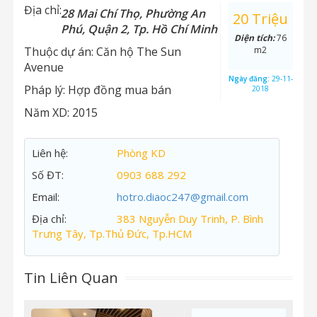
Địa chỉ:
28 Mai Chí Thọ, Phường An
20 Triệu
Phú, Quận 2, Tp. Hồ Chí Minh
Diện tích:
76
Thuộc dự án:
Căn hộ The Sun
m2
Avenue
Ngày đăng:
29-11-
Pháp lý:
Hợp đồng mua bán
2018
Năm XD:
2015
Liên hệ:
Phòng KD
Số ĐT:
0903 688 292
Email:
hotro.diaoc247@gmail.com
Địa chỉ:
383 Nguyễn Duy Trinh, P. Bình
Trưng Tây, Tp.Thủ Đức, Tp.HCM
Tin Liên Quan