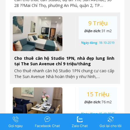
28 ??Mai Chí Thọ, phường An Phú, quận 2, TP…
9 Triệu
Diện tích:
31 m2
Ngày đăng:
18-10-2019
Cho thuê căn hộ Studio 1PN, nhà đẹp lung linh
tại The Sun Avenue chỉ 9 triệu/tháng
Cho thuê nhanh căn hộ Studio 1PN chung cư cao cấp
The Sun Avenue Nhà hoàn thiện y như hình,…
15 Triệu
Diện tích:
76 m2
Ngày đăng:
15-10-2019
Gọi ngay
Facebook Chat
Zalo Chat
Gọi lại cho tôi
The Sun Avenue – Cho thuê căn 2 phòng ngủ,