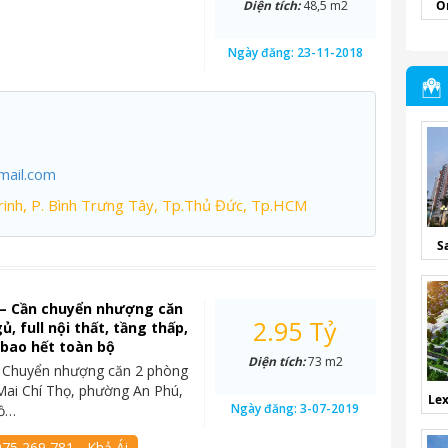
Diện tích:
48,5 m2
O
Ngày đăng:
23-11-2018
mail.com
inh, P. Bình Trưng Tây, Tp.Thủ Đức, Tp.HCM
S
 – Cần chuyển nhượng căn
2.95 Tỷ
, full nội thất, tầng thấp,
ỷ bao hết toàn bộ
Diện tích:
73 m2
– Chuyển nhượng căn 2 phòng
Mai Chí Thọ, phường An Phú,
Lex
Ngày đăng:
3-07-2019
Hồ…
75 269 781 - Khả Ái