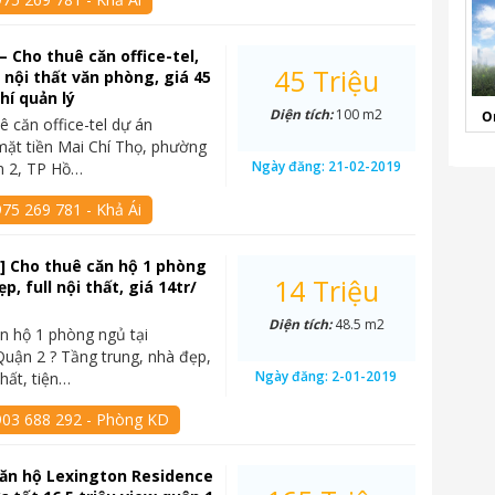
– Cho thuê căn office-tel,
45 Triệu
l nội thất văn phòng, giá 45
hí quản lý
Diện tích:
100 m2
O
ê căn office-tel dự án
mặt tiền Mai Chí Thọ, phường
Ngày đăng:
21-02-2019
n 2, TP Hồ…
75 269 781 - Khả Ái
] Cho thuê căn hộ 1 phòng
14 Triệu
p, full nội thất, giá 14tr/
Diện tích:
48.5 m2
n hộ 1 phòng ngủ tại
Quận 2 ? Tầng trung, nhà đẹp,
Ngày đăng:
2-01-2019
hất, tiện…
903 688 292 - Phòng KD
ăn hộ Lexington Residence