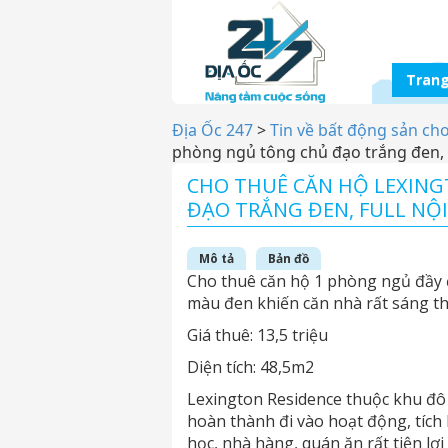
Trang
Địa Ốc 247
>
Tin về bất động sản ch
phòng ngủ tông chủ đạo trắng đen, f
CHO THUÊ CĂN HỘ LEXIN
ĐẠO TRẮNG ĐEN, FULL NỘ
Mô tả
Bản đồ
Cho thuê căn hộ 1 phòng ngủ đầy đ
màu đen khiến căn nhà rất sáng t
Giá thuê: 13,5 triệu
Diện tích: 48,5m2
Lexington Residence thuộc khu đô 
hoàn thành đi vào hoạt động, tích 
học, nhà hàng, quán ăn rất tiện lợi