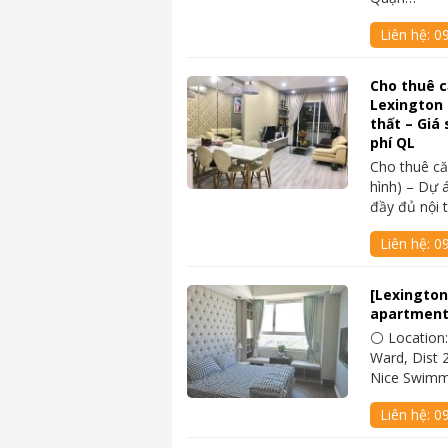
Liên hệ:
0
Cho thuê 
Lexington 
thất – Giá 
phí QL
Cho thuê c
hình) – Dự 
đầy đủ nội 
Liên hệ:
0
[Lexington
apartment
⚪ Location:
Ward, Dist 2
Nice Swimm
Liên hệ:
0