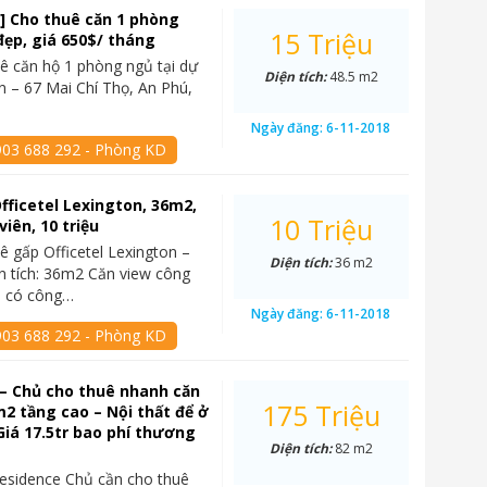
] Cho thuê căn 1 phòng
15 Triệu
đẹp, giá 650$/ tháng
ê căn hộ 1 phòng ngủ tại dự
Diện tích:
48.5 m2
n – 67 Mai Chí Thọ, An Phú,
Ngày đăng:
6-11-2018
903 688 292 - Phòng KD
fficetel Lexington, 36m2,
10 Triệu
iên, 10 triệu
ê gấp Officetel Lexington –
Diện tích:
36 m2
n tích: 36m2 Căn view công
3, có công…
Ngày đăng:
6-11-2018
903 688 292 - Phòng KD
– Chủ cho thuê nhanh căn
175 Triệu
2 tầng cao – Nội thất để ở
Giá 17.5tr bao phí thương
Diện tích:
82 m2
esidence Chủ cần cho thuê