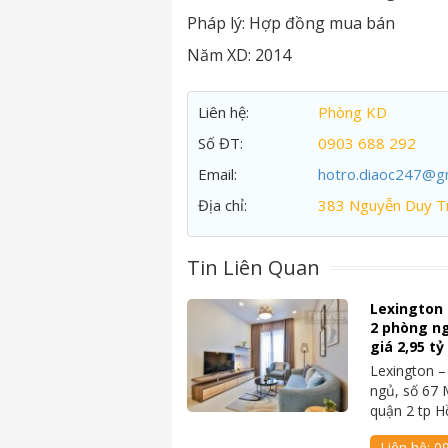
Pháp lý:
Hợp đồng mua bán
Năm XD:
2014
Liên hệ:
Phòng KD
Số ĐT:
0903 688 292
Email:
hotro.diaoc247@g
Địa chỉ:
383 Nguyễn Duy Tr
Tin Liên Quan
Lexington
2 phòng ngủ
giá 2,95 t
Lexington 
ngủ, số 67 
quận 2 tp 
Liên hệ:
09