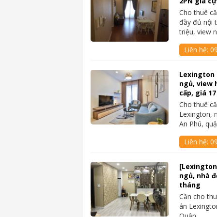
2PN giá cự
Cho thuê că
đầy đủ nội 
triệu, view 
Liên hệ:
0
Lexington 
ngủ, view 
cấp, giá 17
Cho thuê c
Lexington, 
An Phú, qu
Liên hệ:
09
[Lexington
ngủ, nhà đẹ
tháng
Cần cho thu
án Lexingto
Quận…