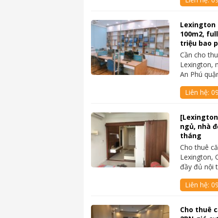
Lexington 
100m2, ful
triệu bao p
Cần cho thu
Lexington, 
An Phú quậ
Liên hệ:
09
[Lexington
ngủ, nhà đẹ
tháng
Cho thuê că
Lexington, 
đầy đủ nội t
Liên hệ:
0
Cho thuê c