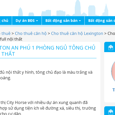
 chủ
Dự án BĐS
Bất động sản bán
Bất động sản 
o thuê
>
Cho thuê căn hộ
>
Cho thuê căn hộ Lexington
>
Cho
ull nội thất
GTON AN PHÚ 1 PHÒNG NGỦ TÔNG CHỦ
I THẤT
ủ nội thất y hình, tông chủ đạo là màu trắng và
hoáng.
T
thị City Horse với nhiều dự án xung quanh đã
hợp sử dụng tiện ích về đường xá, siêu thị, trường
 cho cư dân.