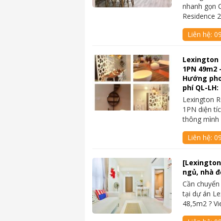
nhanh gọn C
Residence 2
Liên hệ:
0
Lexington 
1PN 49m2 –
Hướng phon
phí QL-LH:
Lexington R
1PN diện tí
thông mình 
Liên hệ:
0
[Lexington
ngủ, nhà đ
Cần chuyển
tại dự án Le
48,5m2 ? V