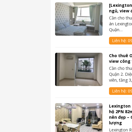
[Lexington
ngủ, view 
Cần cho thu
án Lexingto
Quận…
Liên hệ:
0
Cho thuê O
view công v
Cần cho thu
Quận 2. Diệ
viên, tầng 
Liên hệ:
0
Lexington 
hộ 2PN 82m
nên đẹp – 
lượng
Lexington R