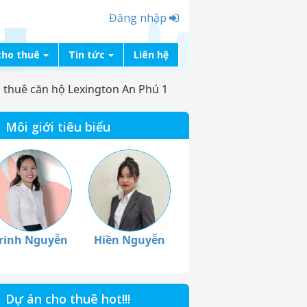
Đăng nhập
cho thuê
Tin tức
Liên hệ
 thuê căn hộ Lexington An Phú 1
Môi giới tiêu biểu
rinh Nguyễn
Hiền Nguyễn
Dự án cho thuê hot!!!