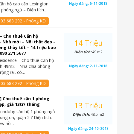
ăn hộ cao cấp Lexington
Ngày đăng:
6-11-2018
 phòng ngủ – Diện tích…
903 688 292 - Phòng KD
– Cho thuê Căn hộ
14 Triệu
 Nhà mới – Nội thất đẹp –
g thủy tốt – 14 triệu bao
Diện tích:
49 m2
 090 271 5677
esidence – Cho thuê Căn hộ
ch 49m2 – Nhà chia phòng
Ngày đăng:
2-11-2018
rộng rãi, có…
903 688 292 - Phòng KD
] Cho thuê căn 1 phòng
13 Triệu
ẹp, giá 13tr/ tháng
 nhượng căn hộ 1 phòng ngủ
Diện tích:
48.5 m2
xington, quận 2 ? Diện tích:
iew hồ…
Ngày đăng:
24-10-2018