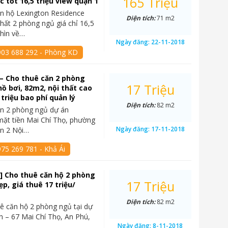
165 Triệu
c tốt 16,5 triệu view quận 1
n hộ Lexington Residence
Diện tích:
71 m2
thất 2 phòng ngủ giá chỉ 16,5
nhìn về…
Ngày đăng:
22-11-2018
903 688 292 - Phòng KD
– Cho thuê căn 2 phòng
17 Triệu
hồ bơi, 82m2, nội thất cao
 triệu bao phí quản lý
Diện tích:
82 m2
ăn 2 phòng ngủ dự án
mặt tiền Mai Chí Thọ, phường
Ngày đăng:
17-11-2018
ận 2 Nội…
75 269 781 - Khả Ái
] Cho thuê căn hộ 2 phòng
17 Triệu
p, giá thuê 17 triệu/
Diện tích:
82 m2
ê căn hộ 2 phòng ngủ tại dự
n – 67 Mai Chí Thọ, An Phú,
Ngày đăng:
8-11-2018