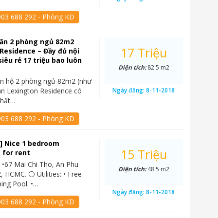
903 688 292 - Phòng KD
căn 2 phòng ngủ 82m2
17 Triệu
Residence – Đầy đủ nội
siêu rẻ 17 triệu bao luôn
Diện tích:
82.5 m2
ăn hộ 2 phòng ngủ 82m2 (như
án Lexington Residence có
Ngày đăng:
8-11-2018
thất…
903 688 292 - Phòng KD
] Nice 1 bedroom
15 Triệu
 for rent
 •67 Mai Chi Tho, An Phu
Diện tích:
48.5 m2
, HCMC. ⚪ Utilities: • Free
ing Pool. •…
Ngày đăng:
8-11-2018
903 688 292 - Phòng KD