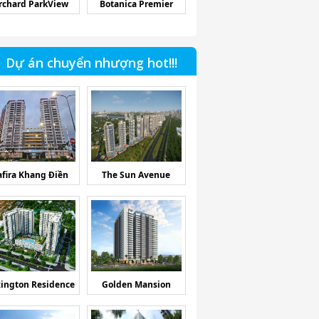
rchard ParkView
Botanica Premier
Dự án chuyển nhượng hot!!!
afira Khang Điền
The Sun Avenue
ington Residence
Golden Mansion