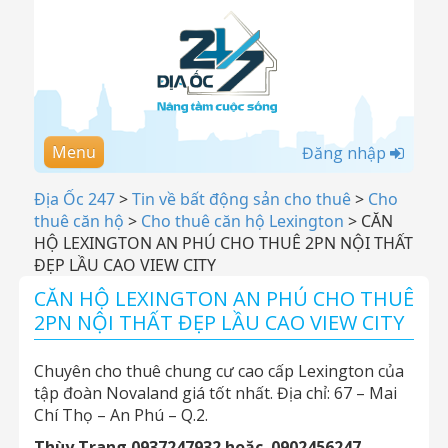
Menu
Đăng nhập
Địa Ốc 247
>
Tin về bất động sản cho thuê
>
Cho
thuê căn hộ
>
Cho thuê căn hộ Lexington
>
CĂN
HỘ LEXINGTON AN PHÚ CHO THUÊ 2PN NỘI THẤT
ĐẸP LẦU CAO VIEW CITY
CĂN HỘ LEXINGTON AN PHÚ CHO THUÊ
2PN NỘI THẤT ĐẸP LẦU CAO VIEW CITY
Chuyên cho thuê chung cư cao cấp Lexington của
tập đoàn Novaland giá tốt nhất. Địa chỉ: 67 – Mai
Chí Thọ – An Phú – Q.2.
Thùy Trang 0937247932 hoặc 0902456247