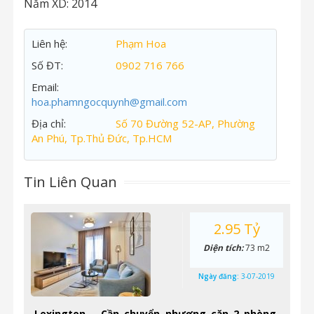
Năm XD:
2014
Liên hệ:
Phạm Hoa
Số ĐT:
0902 716 766
Email:
hoa.phamngocquynh@gmail.com
Địa chỉ:
Số 70 Đường 52-AP, Phường
An Phú, Tp.Thủ Đức, Tp.HCM
Tin Liên Quan
2.95 Tỷ
Diện tích:
73 m2
Ngày đăng:
3-07-2019
Lexington – Cần chuyển nhượng căn 2 phòng