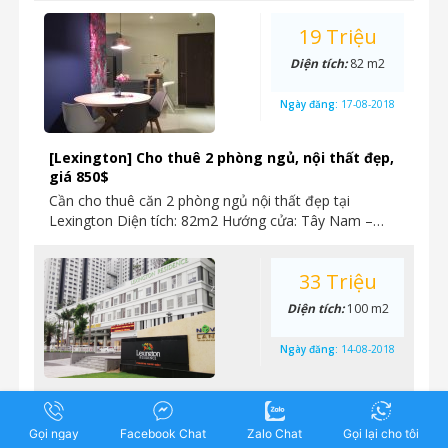
19 Triệu
Diện tích:
82 m2
Ngày đăng:
17-08-2018
[Lexington] Cho thuê 2 phòng ngủ, nội thất đẹp,
giá 850$
Cần cho thuê căn 2 phòng ngủ nội thất đẹp tại
Lexington Diện tích: 82m2 Hướng cửa: Tây Nam –…
33 Triệu
Diện tích:
100 m2
Ngày đăng:
14-08-2018
Lexington Residence – Cần cho thuê căn office-
tel, diện tích lớn, 100m2, giá 33 triệu/tháng
Gọi ngay
Facebook Chat
Zalo Chat
Gọi lại cho tôi
Cho thuê căn office-tel, dự án Lexington, Mặt tiền