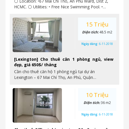
⚪ Location: •67 Mai Chi Tho, An Phu Ward, Dist 2,
HCMC. ⚪ Utilities: • Free Nice Swimming Pool. •…
15 Triệu
Diện tích:
48.5 m2
Ngày đăng:
6-11-2018
[Lexington] Cho thuê căn 1 phòng ngủ, view
đẹp, giá 650$/ tháng
Cần cho thuê căn hộ 1 phòng ngủ tại dự án
Lexington – 67 Mai Chí Thọ, An Phú, Quận…
10 Triệu
Diện tích:
36 m2
Ngày đăng:
6-11-2018