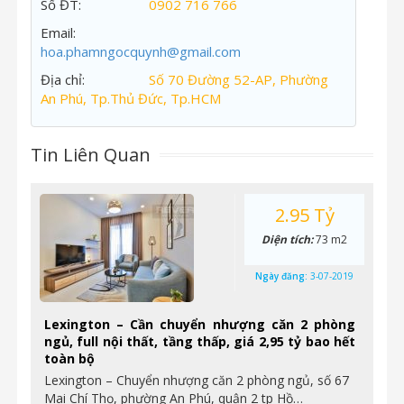
Số ĐT:
0902 716 766
Email:
hoa.phamngocquynh@gmail.com
Địa chỉ:
Số 70 Đường 52-AP, Phường
An Phú, Tp.Thủ Đức, Tp.HCM
Tin Liên Quan
2.95 Tỷ
Diện tích:
73 m2
Ngày đăng:
3-07-2019
Lexington – Cần chuyển nhượng căn 2 phòng
ngủ, full nội thất, tầng thấp, giá 2,95 tỷ bao hết
toàn bộ
Lexington – Chuyển nhượng căn 2 phòng ngủ, số 67
Mai Chí Thọ, phường An Phú, quận 2 tp Hồ…