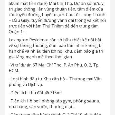
500m mặt tiền đại lộ Mai Chí Thọ. Dự án sở hữu vị
trí giao thông liên vùng thuận tiện, tâm điểm của
các tuyến đường huyết mạch: Cao tốc Long Thành
– Dầu Giây, tuyến đường vành đai trong và kết nối
trực tiếp với hầm Thủ Thiêm để đến trung tâm
Quận 1….
Lexington Residence còn sở hữu thiết kế nổi bật
về sự thông thoáng, đảm bảo tầm nhìn không bị
hạn chế và nhiều tiện ích nội khu, đảm bảo giá trị
gia tăng mạnh mẽ theo thời gian.
· Vị trí dự án 67 Mai Chí Thọ, P. An Phú, Q. 2, Tp.
HCM.
· Loại hình đầu tư Khu căn hộ – Thương mại Văn
phòng và Dịch vụ.
· Diện tích khu đất 46.715m².
· Tiện ích Hồ bơi, phòng tập gym, phòng sauna,
nhà hàng, sân vườn, thương mại….
· Gần trung tâm hành chính Q. 2 Chỉ 10 phút đến