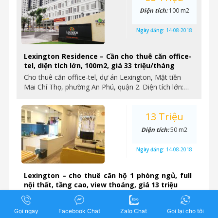
Diện tích:
100 m2
Ngày đăng:
14-08-2018
Lexington Residence – Cần cho thuê căn office-
tel, diện tích lớn, 100m2, giá 33 triệu/tháng
Cho thuê căn office-tel, dự án Lexington, Mặt tiền
Mai Chí Thọ, phường An Phú, quận 2. Diện tích lớn:…
13 Triệu
Diện tích:
50 m2
Ngày đăng:
14-08-2018
Lexington – cho thuê căn hộ 1 phòng ngủ, full
nội thất, tầng cao, view thoáng, giá 13 triệu
Cần cho thuê căn hộ 1 phòng ngủ, dự án Lexington,
mặt tiền Mai Chí Thọ, phường An Phú quận…
Gọi ngay
Facebook Chat
Zalo Chat
Gọi lại cho tôi