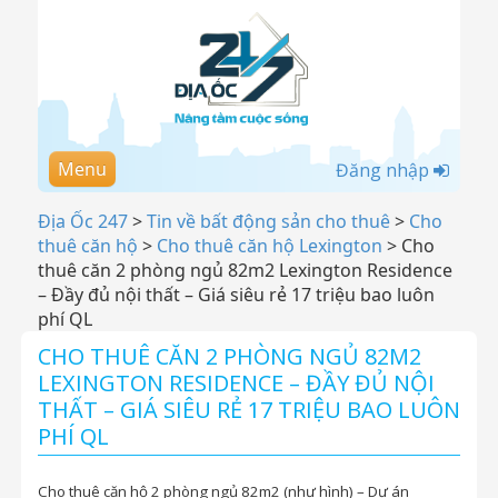
Menu
Đăng nhập
Địa Ốc 247
>
Tin về bất động sản cho thuê
>
Cho
thuê căn hộ
>
Cho thuê căn hộ Lexington
>
Cho
thuê căn 2 phòng ngủ 82m2 Lexington Residence
– Đầy đủ nội thất – Giá siêu rẻ 17 triệu bao luôn
phí QL
CHO THUÊ CĂN 2 PHÒNG NGỦ 82M2
LEXINGTON RESIDENCE – ĐẦY ĐỦ NỘI
THẤT – GIÁ SIÊU RẺ 17 TRIỆU BAO LUÔN
PHÍ QL
Cho thuê căn hộ 2 phòng ngủ 82m2 (như hình) – Dự án