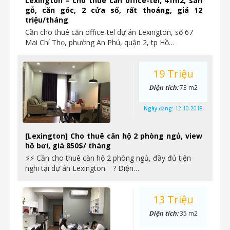
Lexington – cho thuê căn office-tel, 41m2, sàn
gỗ, căn góc, 2 cửa sổ, rất thoáng, giá 12
triệu/tháng
Cần cho thuê căn office-tel dự án Lexington, số 67
Mai Chí Thọ, phường An Phú, quận 2, tp Hồ…
19 Triệu
Diện tích:
73 m2
Ngày đăng:
12-10-2018
[Lexington] Cho thuê căn hộ 2 phòng ngủ, view
hồ bơi, giá 850$/ tháng
⚡⚡ Cần cho thuê căn hộ 2 phòng ngủ, đầy đủ tiện
nghi tại dự án Lexington: ? Diện…
13 Triệu
Diện tích:
35 m2