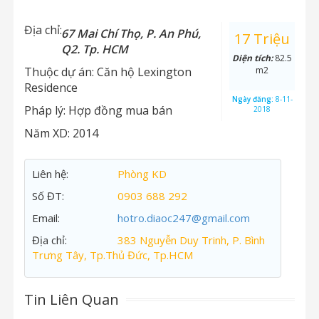
Địa chỉ:
67 Mai Chí Thọ, P. An Phú,
17 Triệu
Q2. Tp. HCM
Diện tích:
82.5
Thuộc dự án:
Căn hộ Lexington
m2
Residence
Ngày đăng:
8-11-
Pháp lý:
Hợp đồng mua bán
2018
Năm XD:
2014
Liên hệ:
Phòng KD
Số ĐT:
0903 688 292
Email:
hotro.diaoc247@gmail.com
Địa chỉ:
383 Nguyễn Duy Trinh, P. Bình
Trưng Tây, Tp.Thủ Đức, Tp.HCM
Tin Liên Quan