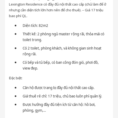
Lexington Residence có đầy đủ nội thất cao cấp (chủ làm để ở
nhưng cần diện tích lớn hơn nên để cho thuê). – Giá 17 triệu
bao phí QL.
Diện tích: 82m2
Thiết kế: 2 phòng ngủ master rộng rãi, thỏa mái có
toilet trong.
Có 2 toilet, phòng khách, và không gian sinh hoạt
rộng rãi.
Có bếp và tủ bếp, có ban công đón gió, phơi đồ,
view đẹp.
Đặc biệt:
Căn hộ được trang bị đầy đủ nội thất cao cấp.
Giá thuê rẻ chỉ: 17 triệu, chủ bao luôn phí quản lý.
Được hưởng đầy đủ tiện ích từ căn hộ: hồ bơi,
phòng, gym,…