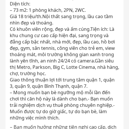
Diện tích:
– 73 m2: 1 phòng khách, 2PN, 2WC.
Giá 18 triệu/th.Nội thất sang trọng, lầu cao tầm
nhìn đẹp và thoáng.
Có khuôn viên rộng, đẹp và ấm cúng.Tiện ích: Là
khu chung cư cao cấp hiện đại, sang trọng và
đẳng cấp bậc nhất, nhà mới, đẹp, lầu cao, hồ bơi
đẹp, gym, sân tennis, công viên cho trẻ em, view
thoáng mát, môi trường không gian xanh trong
lành yên tĩnh, an ninh 24/24 có camera.Gần siêu
thị Metro, Parkson, Big C, Lotte Cinema, nhà hàng,
chợ, trường học.
Giao thông thuận lợi tới trung tâm quận 1, quận
3, quận 9, quận Bình Thạnh, quận 7.
– Mong muốn bạn bè ngưỡng mộ mỗi lần đến
chơi thì căn hộ này là dành cho bạn.- Bạn muốn
trải nghiệm dịch vụ thuê phòng chuyên nghiệp.-
Muốn được tự do giờ giấc, tự do bạn bè, làm
những việc mình thích.
– Bạn muốn hưởng những tiện nghi cao cấp, dịch