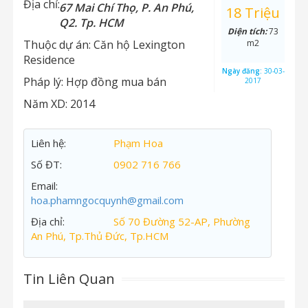
Địa chỉ:
67 Mai Chí Thọ, P. An Phú,
18 Triệu
Q2. Tp. HCM
Diện tích:
73
Thuộc dự án:
Căn hộ Lexington
m2
Residence
Ngày đăng:
30-03-
Pháp lý:
Hợp đồng mua bán
2017
Năm XD:
2014
Liên hệ:
Phạm Hoa
Số ĐT:
0902 716 766
Email:
hoa.phamngocquynh@gmail.com
Địa chỉ:
Số 70 Đường 52-AP, Phường
An Phú, Tp.Thủ Đức, Tp.HCM
Tin Liên Quan