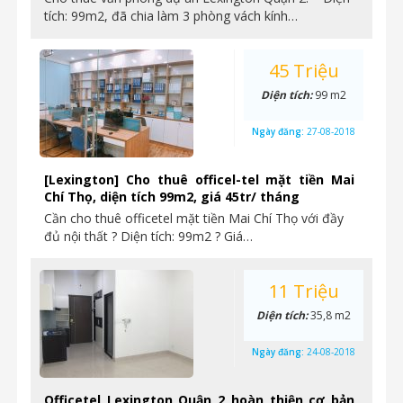
tích: 99m2, đã chia làm 3 phòng vách kính…
45 Triệu
Diện tích:
99 m2
Ngày đăng:
27-08-2018
[Lexington] Cho thuê officel-tel mặt tiền Mai
Chí Thọ, diện tích 99m2, giá 45tr/ tháng
Cần cho thuê officetel mặt tiền Mai Chí Thọ với đầy
đủ nội thất ? Diện tích: 99m2 ? Giá…
11 Triệu
Diện tích:
35,8 m2
Ngày đăng:
24-08-2018
Officetel Lexington Quận 2 hoàn thiện cơ bản