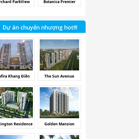
rchard ParkView
Botanica Premier
Dự án chuyển nhượng hot!!!
afira Khang Điền
The Sun Avenue
ington Residence
Golden Mansion