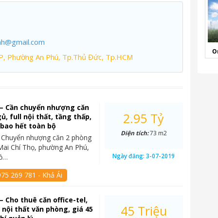
nh@gmail.com
O
P, Phường An Phú, Tp.Thủ Đức, Tp.HCM
 – Cần chuyển nhượng căn
2.95 Tỷ
, full nội thất, tầng thấp,
ỷ bao hết toàn bộ
Diện tích:
73 m2
– Chuyển nhượng căn 2 phòng
Mai Chí Thọ, phường An Phú,
Ngày đăng:
3-07-2019
Hồ…
75 269 781 - Khả Ái
– Cho thuê căn office-tel,
45 Triệu
l nội thất văn phòng, giá 45