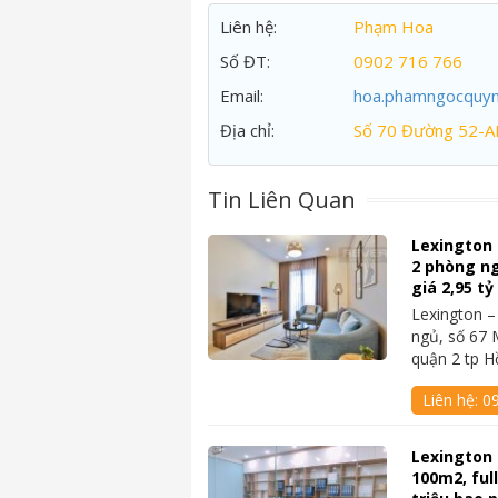
Liên hệ:
Phạm Hoa
Số ĐT:
0902 716 766
Email:
hoa.phamngocquy
Địa chỉ:
Số 70 Đường 52-A
Tin Liên Quan
Lexington
2 phòng ngủ
giá 2,95 t
Lexington 
ngủ, số 67 
quận 2 tp 
Liên hệ:
09
Lexington 
100m2, ful