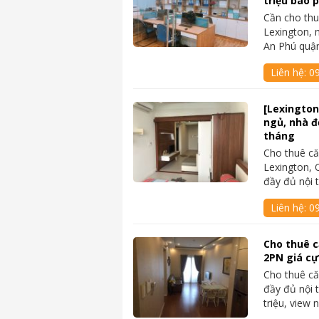
triệu bao p
Cần cho thu
Lexington, 
An Phú quậ
Liên hệ:
09
[Lexington
ngủ, nhà đẹ
tháng
Cho thuê că
Lexington, 
đầy đủ nội t
Liên hệ:
0
Cho thuê c
2PN giá cự
Cho thuê că
đầy đủ nội 
triệu, view 