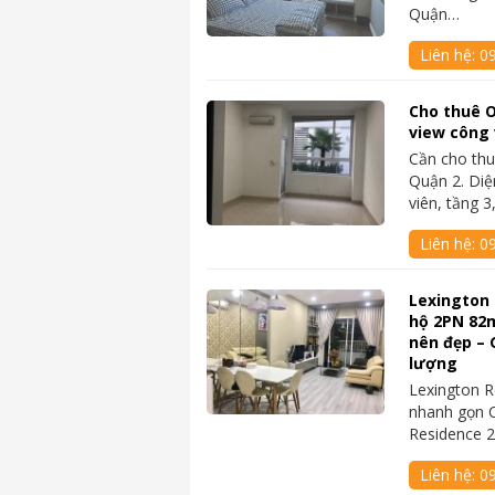
Quận…
Liên hệ:
0
Cho thuê O
view công v
Cần cho thu
Quận 2. Diệ
viên, tầng 
Liên hệ:
0
Lexington 
hộ 2PN 82m
nên đẹp – 
lượng
Lexington R
nhanh gọn C
Residence 2
Liên hệ:
0