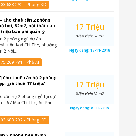
903 688 292 - Phòng KD
– Cho thuê căn 2 phòng
17 Triệu
hồ bơi, 82m2, nội thất cao
 triệu bao phí quản lý
Diện tích:
82 m2
ăn 2 phòng ngủ dự án
mặt tiền Mai Chí Thọ, phường
Ngày đăng:
17-11-2018
ận 2 Nội…
75 269 781 - Khả Ái
] Cho thuê căn hộ 2 phòng
17 Triệu
p, giá thuê 17 triệu/
Diện tích:
82 m2
ê căn hộ 2 phòng ngủ tại dự
n – 67 Mai Chí Thọ, An Phú,
Ngày đăng:
8-11-2018
903 688 292 - Phòng KD
căn 2 phòng ngủ 82m2