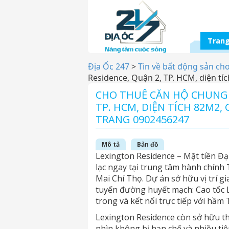
Trang
Địa Ốc 247
>
Tin về bất động sản ch
Residence, Quận 2, TP. HCM, diện tí
CHO THUÊ CĂN HỘ CHUNG 
TP. HCM, DIỆN TÍCH 82M2,
TRANG 0902456247
Mô tả
Bản đồ
Lexington Residence – Mặt tiền Đại
lạc ngay tại trung tâm hành chính 
Mai Chí Thọ. Dự án sở hữu vị trí g
tuyến đường huyết mạch: Cao tốc 
trong và kết nối trực tiếp với hầ
Lexington Residence còn sở hữu th
nhìn không bị hạn chế và nhiều tiệ