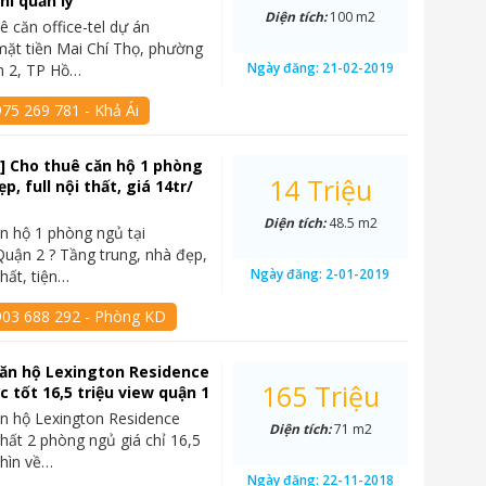
hí quản lý
Diện tích:
100 m2
ê căn office-tel dự án
mặt tiền Mai Chí Thọ, phường
Ngày đăng:
21-02-2019
n 2, TP Hồ…
75 269 781 - Khả Ái
] Cho thuê căn hộ 1 phòng
14 Triệu
p, full nội thất, giá 14tr/
Diện tích:
48.5 m2
n hộ 1 phòng ngủ tại
Quận 2 ? Tầng trung, nhà đẹp,
Ngày đăng:
2-01-2019
hất, tiện…
903 688 292 - Phòng KD
ăn hộ Lexington Residence
165 Triệu
c tốt 16,5 triệu view quận 1
n hộ Lexington Residence
Diện tích:
71 m2
thất 2 phòng ngủ giá chỉ 16,5
nhìn về…
Ngày đăng:
22-11-2018