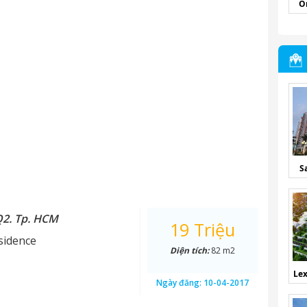
O
S
Q2. Tp. HCM
19 Triệu
sidence
Diện tích:
82 m2
Lex
Ngày đăng:
10-04-2017