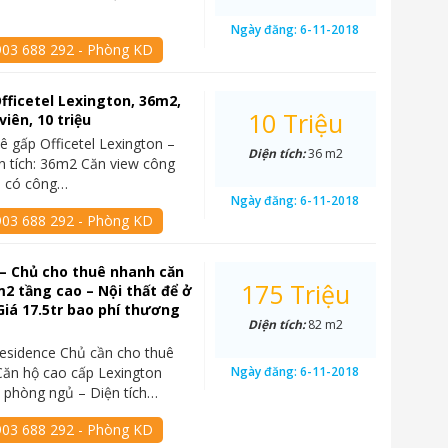
Ngày đăng:
6-11-2018
903 688 292 - Phòng KD
fficetel Lexington, 36m2,
10 Triệu
iên, 10 triệu
ê gấp Officetel Lexington –
Diện tích:
36 m2
n tích: 36m2 Căn view công
3, có công…
Ngày đăng:
6-11-2018
903 688 292 - Phòng KD
– Chủ cho thuê nhanh căn
175 Triệu
2 tầng cao – Nội thất để ở
Giá 17.5tr bao phí thương
Diện tích:
82 m2
esidence Chủ cần cho thuê
ăn hộ cao cấp Lexington
Ngày đăng:
6-11-2018
 phòng ngủ – Diện tích…
903 688 292 - Phòng KD