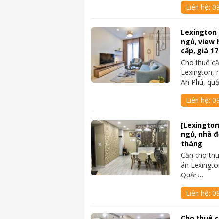
Liên hệ:
0
Lexington 
ngủ, view 
cấp, giá 17
Cho thuê c
Lexington, 
An Phú, qu
Liên hệ:
09
[Lexington
ngủ, nhà đẹ
tháng
Cần cho thu
án Lexingto
Quận…
Liên hệ:
0
Cho thuê 