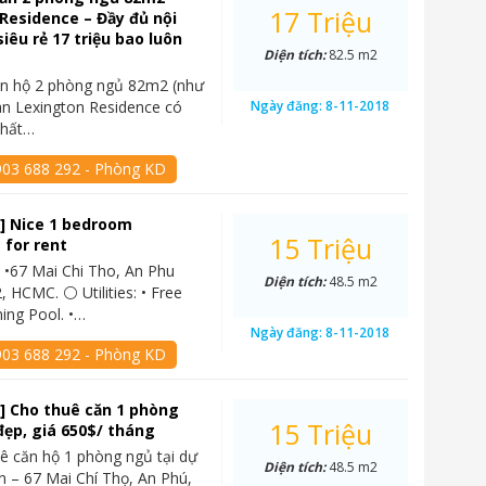
17 Triệu
Residence – Đầy đủ nội
siêu rẻ 17 triệu bao luôn
Diện tích:
82.5 m2
ăn hộ 2 phòng ngủ 82m2 (như
án Lexington Residence có
Ngày đăng:
8-11-2018
thất…
903 688 292 - Phòng KD
] Nice 1 bedroom
15 Triệu
 for rent
 •67 Mai Chi Tho, An Phu
Diện tích:
48.5 m2
, HCMC. ⚪ Utilities: • Free
ing Pool. •…
Ngày đăng:
8-11-2018
903 688 292 - Phòng KD
] Cho thuê căn 1 phòng
15 Triệu
đẹp, giá 650$/ tháng
ê căn hộ 1 phòng ngủ tại dự
Diện tích:
48.5 m2
n – 67 Mai Chí Thọ, An Phú,