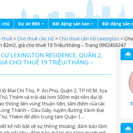
 chủ
Dự án BĐS
Bất động sản bán
Bất động sản 
o thuê
>
Cho thuê căn hộ
>
Cho thuê căn hộ Lexington
>
Cho
ch 82m2, giá cho thuê 19 Triệu/tháng – Trang 0902456247
CƯ LEXINGTON RESIDENCE, QUẬN 2,
 GIÁ CHO THUÊ 19 TRIỆU/THÁNG –
 lộ Mai Chí Thọ, P. An Phú, Quận 2, TP HCM, tọa
Thủ Thiêm và trải dài hơn 500m mặt tiền đại lộ
iao thông liên vùng thuận tiện, tâm điểm của các
T
Long Thành – Dầu Giây, tuyến đường Vành Đai
m Thủ Thiêm để đến trung tâm Quận 1….
iết kế nổi bật về sự thông thoáng, đảm bảo tầm
n ích nội khu, đảm bảo giá trị gia tăng mạnh mẽ