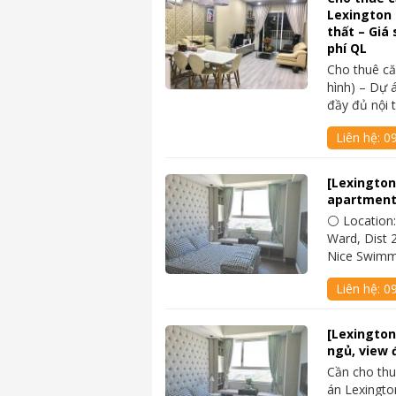
Lexington 
thất – Giá 
phí QL
Cho thuê c
hình) – Dự 
đầy đủ nội 
Liên hệ:
0
[Lexington
apartment
⚪ Location:
Ward, Dist 2
Nice Swimm
Liên hệ:
0
[Lexington
ngủ, view 
Cần cho thu
án Lexingto