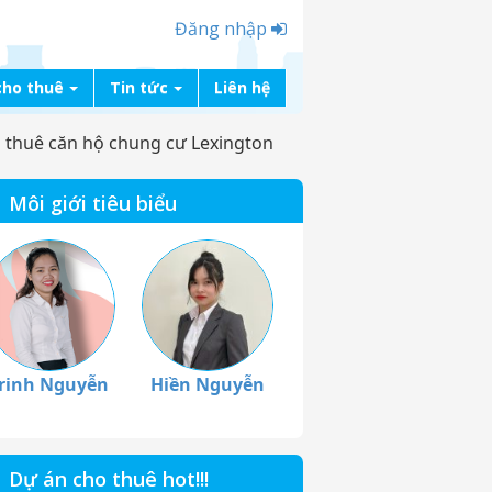
Đăng nhập
cho thuê
Tin tức
Liên hệ
 thuê căn hộ chung cư Lexington
Môi giới tiêu biểu
rinh Nguyễn
Hiền Nguyễn
Dự án cho thuê hot!!!