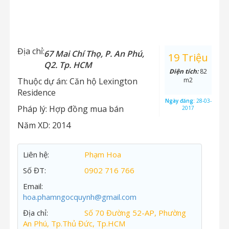
Địa chỉ:
67 Mai Chí Thọ, P. An Phú,
19 Triệu
Q2. Tp. HCM
Diện tích:
82
Thuộc dự án:
Căn hộ Lexington
m2
Residence
Ngày đăng:
28-03-
Pháp lý:
Hợp đồng mua bán
2017
Năm XD:
2014
Liên hệ:
Phạm Hoa
Số ĐT:
0902 716 766
Email:
hoa.phamngocquynh@gmail.com
Địa chỉ:
Số 70 Đường 52-AP, Phường
An Phú, Tp.Thủ Đức, Tp.HCM