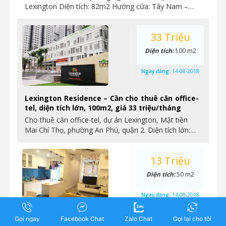
Lexington Diện tích: 82m2 Hướng cửa: Tây Nam –…
33 Triệu
Diện tích:
100 m2
Ngày đăng:
14-08-2018
Lexington Residence – Cần cho thuê căn office-
tel, diện tích lớn, 100m2, giá 33 triệu/tháng
Cho thuê căn office-tel, dự án Lexington, Mặt tiền
Mai Chí Thọ, phường An Phú, quận 2. Diện tích lớn:…
13 Triệu
Diện tích:
50 m2
Ngày đăng:
14-08-2018
Gọi ngay
Facebook Chat
Zalo Chat
Gọi lại cho tôi
Lexington – cho thuê căn hộ 1 phòng ngủ, full