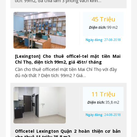
tích: 99m2, đã chia làm 3 phòng vách kính…
45 Triệu
Diện tích:
99 m2
Ngày đăng:
27-08-2018
[Lexington] Cho thuê officel-tel mặt tiền Mai
Chí Thọ, diện tích 99m2, giá 45tr/ tháng
Cần cho thuê officetel mặt tiền Mai Chí Thọ với đầy
đủ nội thất ? Diện tích: 99m2 ? Giá…
11 Triệu
Diện tích:
35,8 m2
Ngày đăng:
24-08-2018
Officetel Lexington Quận 2 hoàn thiện cơ bản
cho thuê 11 triệu 35,8 m2