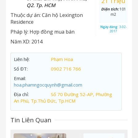
21 Triệu
Q2. Tp. HCM
Diện tích:
101
Thuộc dự án:
Căn hộ Lexington
m2
Residence
Ngày đăng:
3-02-
Pháp lý:
Hợp đồng mua bán
2017
Năm XD:
2014
Liên hệ:
Phạm Hoa
Số ĐT:
0902 716 766
Email:
hoa.phamngocquynh@gmail.com
Địa chỉ:
Số 70 Đường 52-AP, Phường
An Phú, Tp.Thủ Đức, Tp.HCM
Tin Liên Quan